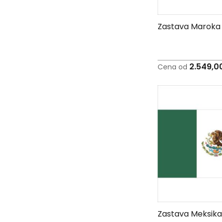
Peškiri
sa
štampom
Zastava Maroka
Bandan
marame
Jastuk
2.549,0
Cena od
Kecelja
Ranac
Suncobran
Torbe
Akcija
Veleprodaja
Zastava Meksika