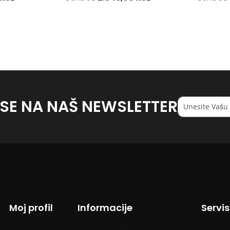
 SE NA NAŠ NEWSLETTER
Registruj
se
na
naš
<strong>newsl
Moj profil
Informacije
Servi