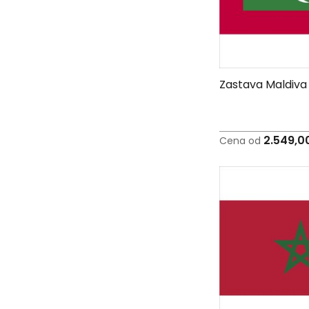
C
-
Č
-
DŽ
-
Zastava Maldiva
Š
Ostale
zastave
2.549,0
Tematske
Cena od
zastave
Opštinske
zastave
Zastave
Organizacija
Oprema
Reklamni
tekstil
Mousepad