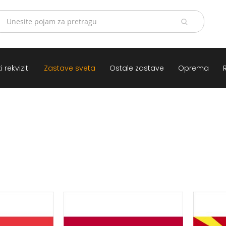
 rekviziti
Zastave sveta
Ostale zastave
Oprema