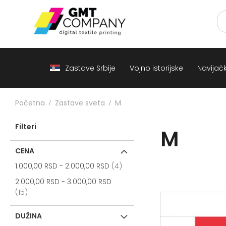
Zastave
Srbije
Vojno
istorijske
Navijački
rekviziti
Zastave Srbije
Vojno istorijske
Navijački
Zastave
sveta
A
Početna
Zastave sveta
M
B
Filteri
M
V
-
G
CENA
items
D
1.000,00 RSD
-
2.000,00 RSD
4
-
2.000,00 RSD
-
3.000,00 RSD
E
items
15
-
Z
DUŽINA
I