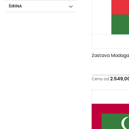
-
ŠIRINA
J
K
O
-
P
-
R
Zastava Madaga
L
M
N
2.549,0
Cena od
S
T
U
F
-
H
-