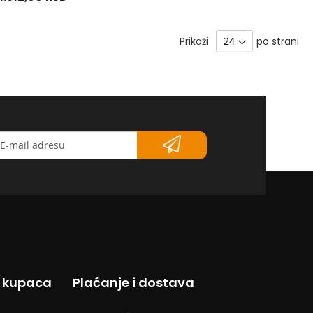
Prikaži
po strani
etter</strong>
s kupaca
Plaćanje i dostava