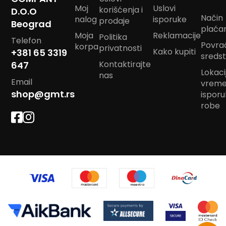
Moj
Uslovi
korišćenja i
D.O.O
U
Način
nalog
isporuke
prodaje
Beograd
plaća
Moja
Reklamacije
F
Politika
Telefon
Povra
-
korpa
privatnosti
Kako kupiti
+381 65 3319
H
sreds
-
Kontaktirajte
647
Lokacij
C
nas
Email
-
vrem
Č
shop@gmt.rs
ispor
-
robe
D
Ž
-
Š
Ostale
zastave
T
e
m
a
t