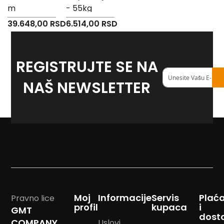
-
m
- 55kg
Z
39.648,00 RSD
6.514,00 RSD
I
-
J
REGISTRUJTE SE NA
K
Registruj
se
NAŠ NEWSLETTER
O
na
-
naš
P
<strong>newslett
-
R
L
M
N
Moj
Informacije
Servis
Plać
Pravno lice
S
profil
kupaca
i
GMT
dost
COMPANY
T
Uslovi