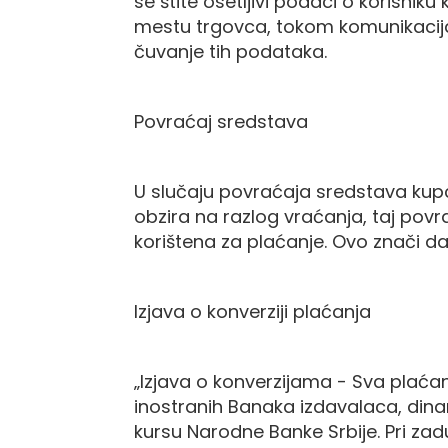
se štite osetljivi podaci o koris
mestu trgovca, tokom komunikacija i
čuvanje tih podataka.
Povraćaj sredstava
U slučaju povraćaja sredstava kupcu
obzira na razlog vraćanja, taj povra
korištena za plaćanje. Ovo znači d
Izjava o konverziji plaćanja
„Izjava o konverzijama - Sva plaća
inostranih Banaka izdavalaca, dina
kursu Narodne Banke Srbije. Pri zad