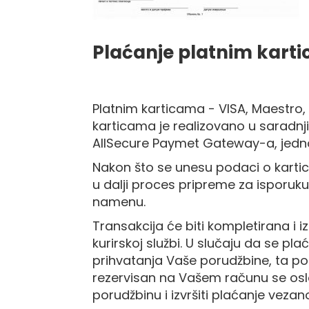
C
-
Č
Plaćanje platnim kart
-
DŽ
-
Š
Platnim karticama - VISA, Maestro,
Ostale
karticama je realizovano u saradnji
zastave
Tematske
AllSecure Paymet Gateway-a, jedn
zastave
Nakon što se unesu podaci o kartici
Opštinske
u dalji proces pripreme za isporuku.
zastave
namenu.
Zastave
Organizacija
Transakcija će biti kompletirana i 
kurirskoj službi. U slučaju da se p
Oprema
prihvatanja Vaše porudžbine, ta po
Reklamni
rezervisan na Vašem računu se osl
tekstil
Mousepad
porudžbinu i izvršiti plaćanje vezano