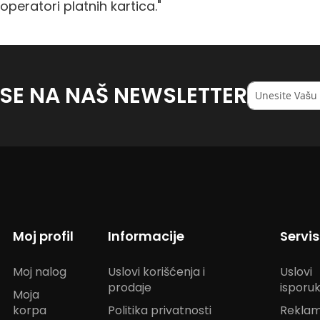
operatori platnih kartica."
 SE NA NAŠ NEWSLETTER
Registruj
se
na
naš
<strong>newsl
Moj profil
Informacije
Servi
Moj nalog
Uslovi korišćenja i
Uslovi
prodaje
isporu
Moja
korpa
Politika privatnosti
Reklam