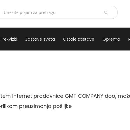
 rekviziti
Zastave sveta
Ostale zastave
Oprema
putem internet prodavnice GMT COMPANY doo, možete
ilikom preuzimanja pošiljke