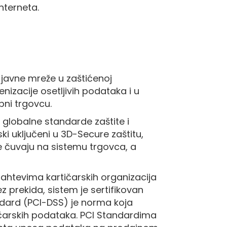
nterneta.
 javne mreže u zaštićenoj
izacije osetljivih podataka i u
pni trgovcu.
 globalne standarde zaštite i
i uključeni u 3D-Secure zaštitu,
e čuvaju na sistemu trgovca, a
htevima kartičarskih organizacija
 prekida, sistem je sertifikovan
tandard (PCI-DSS) je norma koja
tičarskih podataka. PCI Standardima