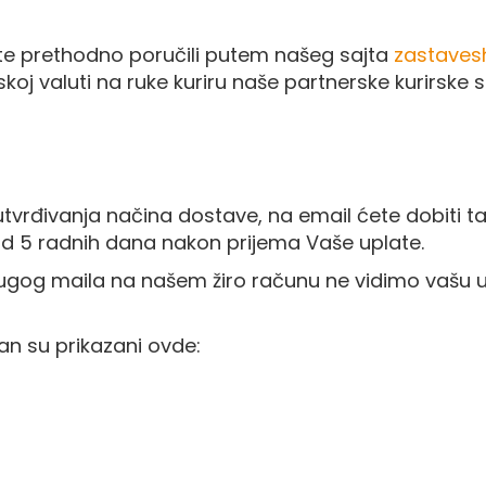
 ste prethodno poručili putem našeg sajta
zastaves
koj valuti na ruke kuriru naše partnerske kurirske 
tvrđivanja načina dostave, na email ćete dobiti t
od 5 radnih dana nakon prijema Vaše uplate.
rugog maila na našem žiro računu ne vidimo vašu 
an su prikazani ovde: