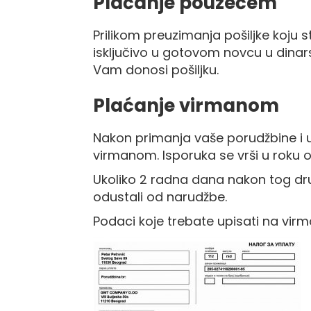
Plaćanje pouzećem
-
J
Prilikom preuzimanja pošiljke koju
K
isključivo u gotovom novcu u dinars
O
Vam donosi pošiljku.
-
P
Plaćanje virmanom
-
R
Nakon primanja vaše porudžbine i u
L
virmanom. Isporuka se vrši u roku 
M
Ukoliko 2 radna dana nakon tog d
N
odustali od narudžbe.
S
Podaci koje trebate upisati na virm
T
U
F
-
H
-