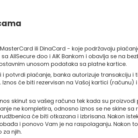
icama
 MasterCard ili DinaCard - koje podržavaju plaćanj
 sa AllSecure doo i AIK Bankom i obavlja se na bez
ostavnim unosom podataka sa platne kartice.
 i potvrdi plaćanje, banka autorizuje transakciju i 
 Iznos će biti rezervisan na Vašoj kartici (računu)
iznos skinut sa vašeg računa tek kada su proizvodi p
laćanje ne kompletira, odnosno iznos se ne skine sa
rudžbenica će biti otkazana i izbrisana. Nakon ist
obađa i ponovo Vam je na raspolaganju. Nakon toga
 za njih.