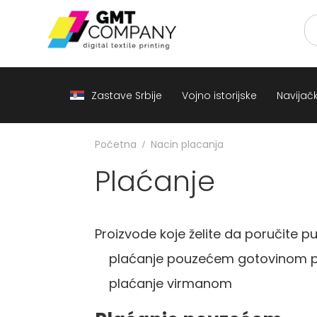
Zastave
Srbije
Vojno
istorijske
Navijački
rekviziti
Zastave Srbije
Vojno istorijske
Navijački
Zastave
sveta
A
Početna
Nacin placanja
B
Plaćanje
V
-
G
Proizvode koje želite da poručite 
D
-
plaćanje pouzećem gotovinom pr
E
-
plaćanje virmanom
Z
I