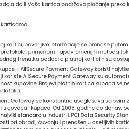
 izdala da li Vaša kartica podržava plaćanje preko I
a karticama
j kartici, poverljive informacije se prenose putem
protokola, primenom najsavremenijih metoda token
ednog trenutka podaci o platnoj kartici nisu dostu
 kupce - AllSecure Payment Gateway koristi najviše
oji koriste AllSecure Payment Gateway su automatsk
st kupovine. Brojevi platnih kartica kupaca se n
podataka.
ment Gateway se konstantno usaglašava sa svim za
i trgovaca i kupaca. Od 2005. godine do danas, bez
 najviši standard u industriji. PCI Data Security S
i pri obradi, čuvanju i prenošenju osetljivih kar