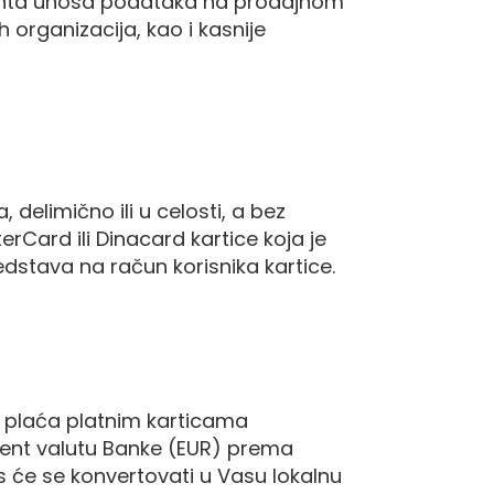
omenta unosa podataka na prodajnom
organizacija, kao i kasnije
delimično ili u celosti, a bez
erCard ili Dinacard kartice koja je
dstava na račun korisnika kartice.
se plaća platnim karticama
ement valutu Banke (EUR) prema
s će se konvertovati u Vasu lokalnu