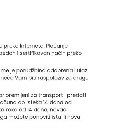
e preko Interneta. Plaćanje
bedan i sertifikovan način preko
time je porudžbina odobrena i ulazi
 i neće Vam biti raspoloživ za drugu
ripremljeni za transport i predati
 računa do isteka 14 dana od
eka roka od 14 dana, novac
 možete ponoviti istu ili novu