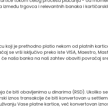
niku kartice tokom celog procesa plaćanja - od m
zmeđu trgovca i relevantnih banaka i kartičarskih 
 koji je prethodno platio nekom od platnih kartica, 
ćaj se vrši isključivo preko iste VISA, Maestro, Mast
a će naša banka na naš zahtev obaviti povraćaj sre
nja će biti obavljenima u dinarima (RSD). Ukoliko 
rski iznos transakcije će biti konvertovan u settl
uživanju Vase platne kartice, već konvertovan izno