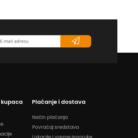
etter</strong>
s kupaca
Plaćanje i dostava
Način plaćanja
ke
Povraćaj sredstava
acije
Lokacije i vreme isporuke