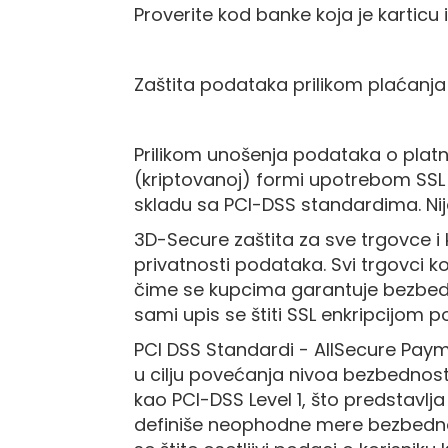
Peškiri
Proverite kod banke koja je karticu
sa
štampom
Bandan
Zaštita podataka prilikom plaćanj
marame
Jastuk
Prilikom unošenja podataka o platno
Kecelja
(kriptovanoj) formi upotrebom SSL 
Ranac
skladu sa PCI-DSS standardima. Nij
Suncobran
3D-Secure zaštita za sve trgovce i
Torbe
privatnosti podataka. Svi trgovci k
Akcija
čime se kupcima garantuje bezbedno
Veleprodaja
sami upis se štiti SSL enkripcijom 
PCI DSS Standardi - AllSecure Pay
u cilju povećanja nivoa bezbednost
kao PCI-DSS Level 1, što predstavlja
definiše neophodne mere bezbednost