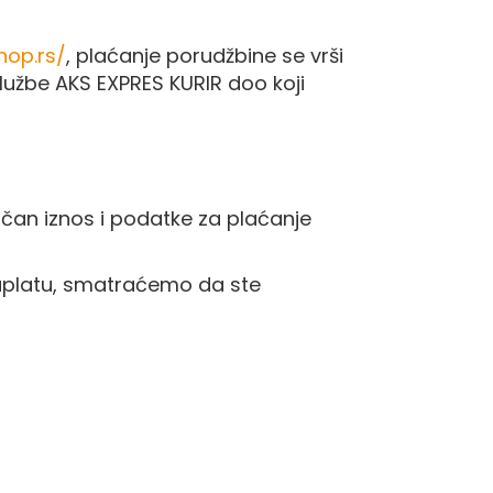
hop.rs/
, plaćanje porudžbine se vrši
službe AKS EXPRES KURIR doo koji
ačan iznos i podatke za plaćanje
uplatu, smatraćemo da ste