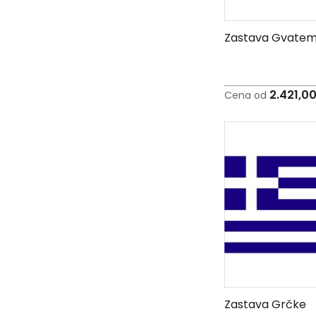
Peškiri
sa
štampom
Zastava Gvatem
Bandan
marame
Jastuk
2.421,0
Cena od
Kecelja
Ranac
Suncobran
Torbe
Akcija
Veleprodaja
Zastava Grčke