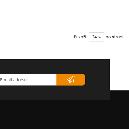
Prikaži
po strani
etter</strong>