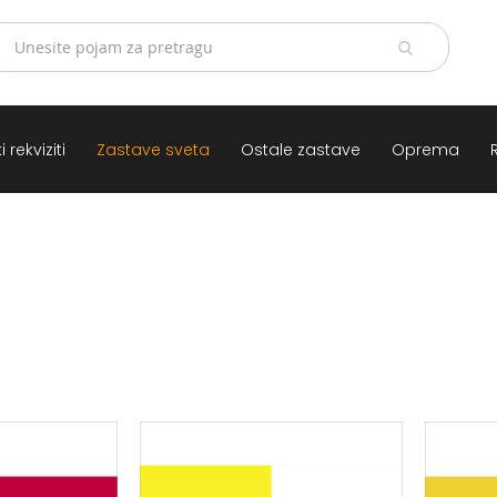
 rekviziti
Zastave sveta
Ostale zastave
Oprema