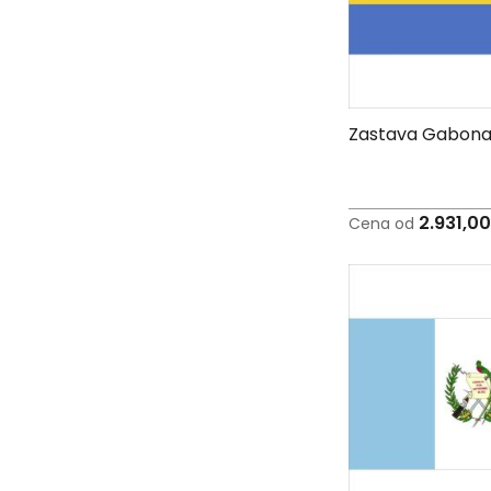
C
-
Č
-
DŽ
-
Zastava Gabon
Š
Ostale
zastave
2.931,0
Tematske
Cena od
zastave
Opštinske
zastave
Zastave
Organizacija
Oprema
Reklamni
tekstil
Mousepad