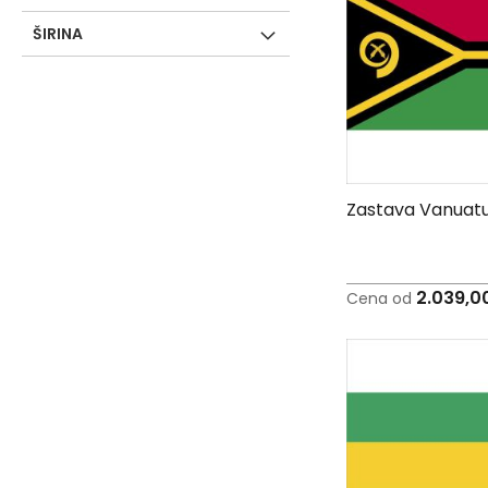
-
J
ŠIRINA
K
O
-
P
-
R
Zastava Vanuat
L
M
N
2.039,0
Cena od
S
T
U
F
-
H
-