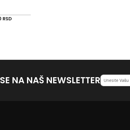
0 RSD
 SE NA NAŠ NEWSLETTER
Registruj
se
na
naš
<strong>newsl