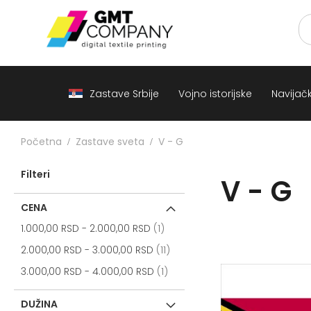
Zastave
Srbije
Vojno
istorijske
Navijački
rekviziti
Zastave Srbije
Vojno istorijske
Navijački
Zastave
sveta
A
Početna
Zastave sveta
V - G
B
Filteri
V - G
V
-
G
CENA
item
D
1.000,00 RSD
-
2.000,00 RSD
1
-
items
2.000,00 RSD
-
3.000,00 RSD
11
E
-
item
3.000,00 RSD
-
4.000,00 RSD
1
Z
DUŽINA
I