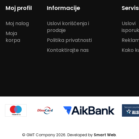
Moj profil
Informacije
Servi
Moj nalog
Uslovi korišćenja i
Uslovi
prodaje
isporu
Moja
korpa
Politika privatnosti
Reklam
Kontaktirajte nas
Kako ku
© GMT Company 2026. Developed by
Smart Web
.