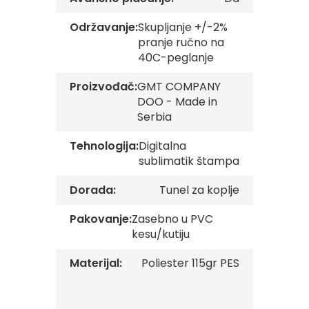
v
e
Održavanje:
Skupljanje +/-2%
pranje ručno na
Z
40C-peglanje
a
s
t
Proizvođač:
GMT COMPANY
a
DOO - Made in
v
Serbia
e
O
Tehnologija:
Digitalna
r
g
sublimatik štampa
a
n
Dorada:
Tunel za koplje
i
z
Pakovanje:
Zasebno u PVC
a
kesu/kutiju
c
i
j
Materijal:
Poliester 115gr PES
a
Oprema