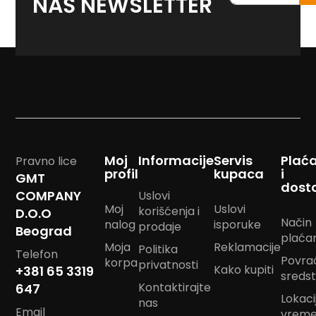
NAŠ NEWSLETTER
m
na
p
naš
o
<strong>newslett
m
B
a
n
d
a
n
m
Moj
Informacije
Servis
Plać
Pravno lice
a
profil
kupaca
i
GMT
r
dost
a
COMPANY
Uslovi
m
Moj
Uslovi
korišćenja i
D.O.O
e
Način
nalog
isporuke
prodaje
Beograd
plaća
J
Moja
Reklamacije
Politika
Telefon
a
Povra
korpa
privatnosti
s
Kako kupiti
+381 65 3319
sreds
t
Kontaktirajte
647
u
Lokacij
nas
k
Email
vrem