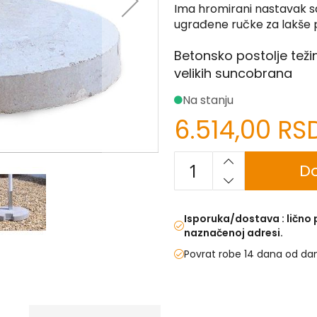
Ima hromirani nastavak s
ugrađene ručke za lakše 
Betonsko postolje teži
velikih suncobrana
Na stanju
6.514,00 RS
Do
Isporuka/dostava : lično
naznačenoj adresi.
Povrat robe 14 dana od da