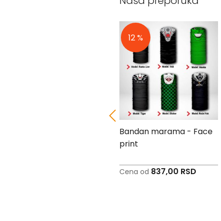
Naša preporuka
Peškiri
sa
štampom
12 %
12 %
Bandan
marame
Jastuk
Kecelja
Ranac
Suncobran
Torbe
Bandan marama -
Bandan marama - Face
Akcija
Military print
print
Veleprodaja
837,00 RSD
837,00 RSD
Cena od
Cena od