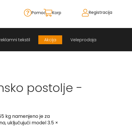
Registracija
Pomoć
Korpa
Skip
to
Content
Reklamni tekstil
Akcija
Veleprodaja
sko postolje -
55 kg namenjeno je za
na, uključujući model 3.5 ×