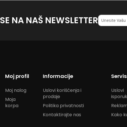
 SE NA NAŠ NEWSLETTER
Registruj
se
na
naš
<strong>newsl
Moj profil
Informacije
Servi
Moj nalog
Uslovi korišćenja i
Uslovi
prodaje
isporu
Moja
korpa
Politika privatnosti
Reklam
Kontaktirajte nas
Kako ku