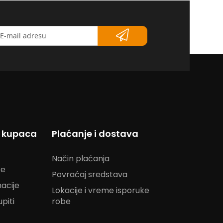
etter</strong>
s kupaca
Plaćanje i dostava
Način plaćanja
ke
Povraćaj sredstava
acije
Lokacije i vreme isporuke
piti
robe