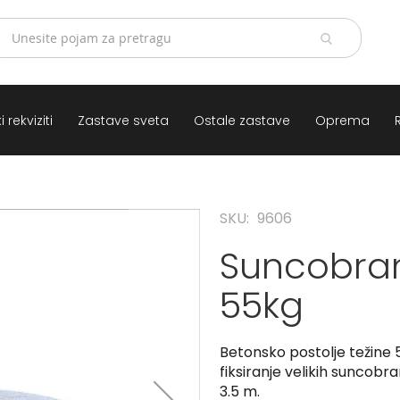
 rekviziti
Zastave sveta
Ostale zastave
Oprema
SKU
9606
Suncobran
55kg
Betonsko postolje težine 
fiksiranje velikih suncobra
3.5 m.