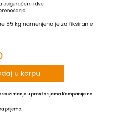
a osiguračem i dve
prenošenje.
ne 55 kg namenjeno je za fiksiranje
D
daj u korpu
 preuzimanje u prostorijama Kompanije na
na prijema.