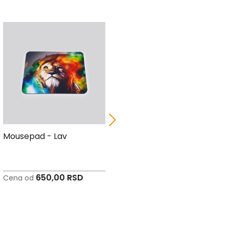
12 %
Mousepad - Lav
Bandan marama -
Military print
650,00 RSD
837,00 RSD
Cena od
Cena od