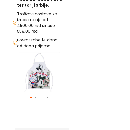
teritoriji Srbije.
U
Troškovi dostave za
iznos manje od
F
4500,00 rsd iznose
-
H
558,00 rsd.
-
Povrat robe 14 dana
C
od dana prijema.
-
Č
Skip
-
to
D
the
Ž
end
-
of
Š
the
images
Ostale
gallery
zastave
Skip
T
to
e
the
m
beginning
a
t
of