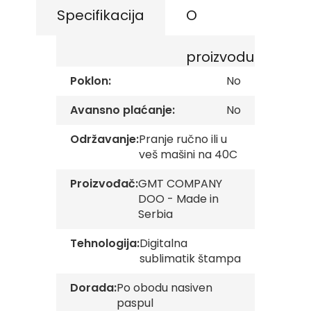
s
the
Specifikacija
O
k
images
e
gallery
z
proizvodu
a
s
Poklon:
No
t
a
v
Avansno plaćanje:
No
e
Održavanje:
Pranje ručno ili u
O
veš mašini na 40C
p
š
Proizvođač:
GMT COMPANY
t
i
DOO - Made in
n
Serbia
s
k
Tehnologija:
Digitalna
e
sublimatik štampa
z
a
s
Dorada:
Po obodu nasiven
t
paspul
a