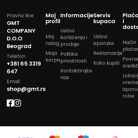
m
p
Moj
Informacije
Servis
Plać
Pravno lice
o
profil
kupaca
i
m
GMT
dost
COMPANY
Uslovi
B
Moj
Uslovi
korišćenja i
D.O.O
a
Način
nalog
isporuke
prodaje
n
Beograd
plaća
d
Moja
Reklamacije
Politika
a
Telefon
Povra
korpa
privatnosti
n
Kako kupiti
+381 65 3319
sreds
m
Kontaktirajte
647
a
Lokacij
nas
r
Email
vrem
a
shop@gmt.rs
m
ispor
e
robe
J
a
s
t
u
k