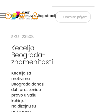
Zastave
Srbije
Pomoć
Korpa
Registracija
Skip
Vojno
to
istorijske
Content
Navijački
SKU
23508
rekviziti
Kecelja
Zastave
Beograda-
sveta
znamenitosti
A
Kecelja sa
B
motivima
V
Beograda donosi
-
duh prestonice
G
pravo u vašu
kuhinju!
D
Na dizajnu su
-
E
prikazane