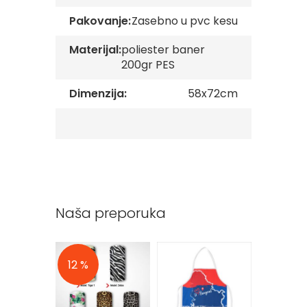
v
Pakovanje:
Zasebno u pvc kesu
e
Z
Materijal:
poliester baner
a
200gr PES
s
t
Dimenzija:
58x72cm
a
v
e
O
r
g
a
n
i
z
Naša preporuka
a
c
i
j
12 %
a
Oprema