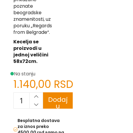
-
poznate
Z
beogradske
znamenitosti, uz
I
poruku „Regards
-
J
from Belgrade“.
Kecelja se
K
proizvodi u
O
jednoj veličini
-
58x72cm.
P
-
Na stanju
R
1.140,00 RSD
L
M
Dodaj
u
N
korpu
S
Besplatna dostava
za iznos preko
T
4500,00 rsd samo na