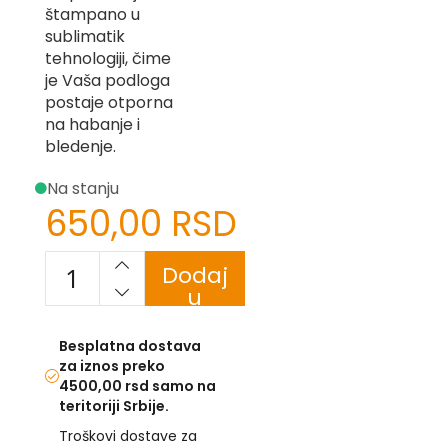
štampano u
-
Z
sublimatik
tehnologiji, čime
I
je Vaša podloga
-
postaje otporna
J
na habanje i
K
bledenje.
O
Na stanju
-
650,00 RSD
P
-
R
Dodaj
L
u
korpu
M
Besplatna dostava
za iznos preko
N
4500,00 rsd samo na
S
teritoriji Srbije.
Troškovi dostave za
T