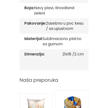
v
Boja:
Navy plavi, Woodland
e
zeleni
Z
a
Pakovanje:
Zasebno u pvc kesu
s
/ sa upustvom
t
a
Materijal:
Sublimaciono platno
v
e
sa gumom
O
r
Dimenzija:
21x18 /2 cm
g
a
n
i
z
a
Naša preporuka
c
i
j
a
Oprema