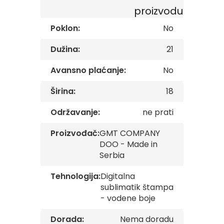
s
proizvodu
k
e
Poklon:
No
z
a
Dužina:
21
s
t
a
Avansno plaćanje:
No
v
e
Širina:
18
O
Održavanje:
ne prati
p
š
t
Proizvođač:
GMT COMPANY
i
DOO - Made in
n
Serbia
s
k
Tehnologija:
Digitalna
e
z
sublimatik štampa
a
- vodene boje
s
t
Dorada:
Nema doradu
a