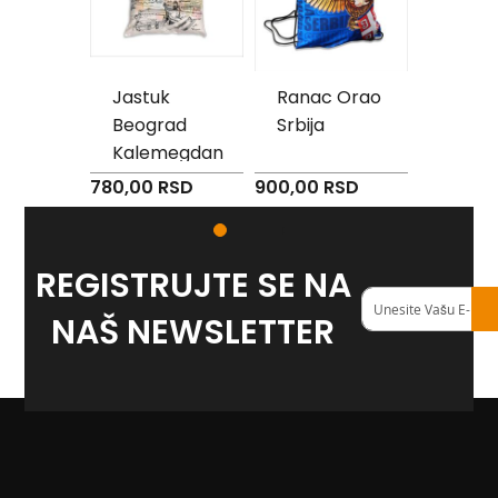
Reklamni
tekstil
M
pad -
Jastuk
Ranac Orao
Jastuk
o
 over
Beograd
Srbija
Srce
u
Kalemegdan
s
e
RSD
780,00 RSD
900,00 RSD
780,00 
p
a
d
REGISTRUJTE SE NA
P
e
Registruj
š
se
NAŠ NEWSLETTER
k
na
i
naš
r
<strong>newslett
i
s
a
š
t
a