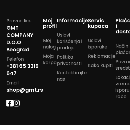
m
p
o
Moj
Informacije
Servis
Plać
m
Pravno lice
profil
kupaca
i
GMT
dost
B
COMPANY
Uslovi
a
Moj
Uslovi
korišćenja i
D.O.O
n
Način
nalog
isporuke
d
prodaje
Beograd
plaća
a
Moja
Reklamacije
Politika
n
Telefon
Povra
korpa
m
privatnosti
Kako kupiti
+381 65 3319
sreds
a
Kontaktirajte
647
r
Lokacij
a
nas
Email
vrem
m
e
shop@gmt.rs
ispor
robe
J
a
s
t
u
k