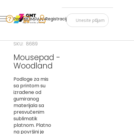
Zastave
Srbije
Pomoć
Korpa
Registracija
Skip
Vojno
to
istorijske
Content
Navijački
SKU
8689
rekviziti
Mousepad -
Zastave
Woodland
sveta
A
Podloge za mis
sa printom su
B
izrađene od
gumiranog
V
materijala sa
-
G
presvučenim
sublimatik
D
platnom. Platno
-
na površini je
E