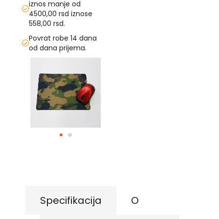
iznos manje od
4500,00 rsd iznose
U
558,00 rsd.
F
Povrat robe 14 dana
-
od dana prijema.
H
-
Skip
C
to
-
the
Č
end
-
of
D
the
Ž
images
-
gallery
Š
Skip
Ostale
to
zastave
the
beginning
T
of
e
the
m
Specifikacija
O
images
a
t
gallery