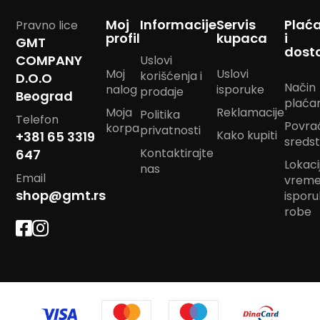
m
Moj
Informacije
Servis
Plać
p
Pravno lice
profil
kupaca
i
o
GMT
m
dost
COMPANY
Uslovi
Moj
Uslovi
korišćenja i
D.O.O
B
Način
nalog
isporuke
a
prodaje
Beograd
plaća
n
Moja
Reklamacije
Politika
d
Telefon
Povra
korpa
a
privatnosti
Kako kupiti
+381 65 3319
sreds
n
Kontaktirajte
647
m
Lokacij
a
nas
Email
vrem
r
a
shop@gmt.rs
ispor
m
robe
e
J
a
s
t
u
k