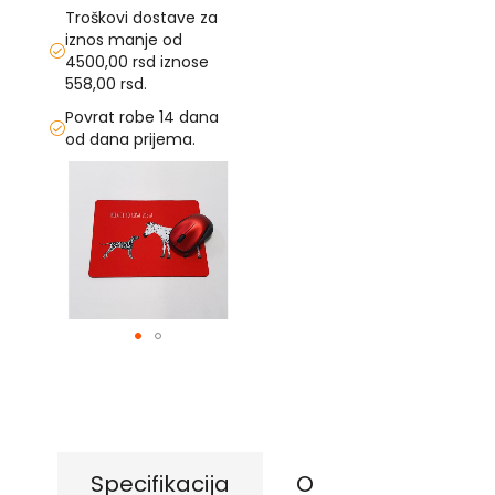
Troškovi dostave za
U
iznos manje od
4500,00 rsd iznose
F
558,00 rsd.
-
Povrat robe 14 dana
H
-
od dana prijema.
C
Skip
-
to
Č
the
-
end
D
Ž
of
-
the
Š
images
gallery
Ostale
Skip
zastave
to
T
the
e
beginning
m
of
a
the
Specifikacija
O
t