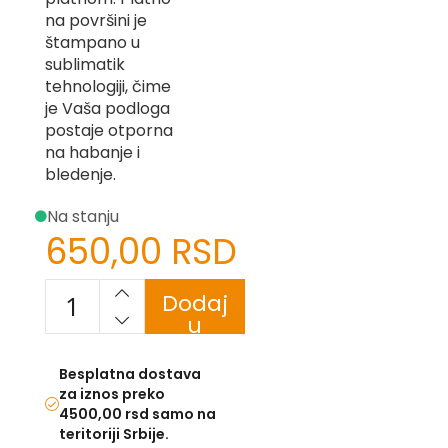
-
na površini je
Z
štampano u
sublimatik
I
tehnologiji, čime
-
J
je Vaša podloga
postaje otporna
K
na habanje i
bledenje.
O
-
Na stanju
P
-
650,00 RSD
R
L
Dodaj
u
M
korpu
N
Besplatna dostava
za iznos preko
S
4500,00 rsd samo na
teritoriji Srbije.
T