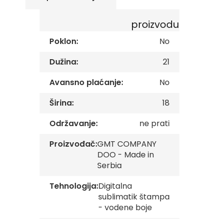
images
s
gallery
k
e
proizvodu
z
a
Poklon:
No
s
t
Dužina:
21
a
v
Avansno plaćanje:
No
e
Širina:
18
O
p
š
Održavanje:
ne prati
t
i
Proizvođač:
GMT COMPANY
n
DOO - Made in
s
k
Serbia
e
z
Tehnologija:
Digitalna
a
sublimatik štampa
s
- vodene boje
t
a