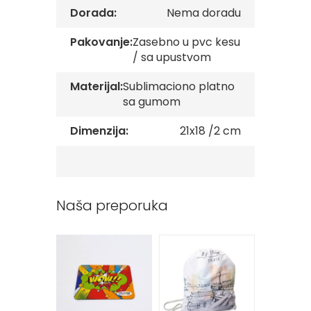
v
Dorada:
Nema doradu
e
Pakovanje:
Zasebno u pvc kesu
Z
/ sa upustvom
a
s
Materijal:
Sublimaciono platno
t
a
sa gumom
v
e
Dimenzija:
21x18 /2 cm
O
r
g
a
n
i
Naša preporuka
z
a
c
i
j
a
Oprema