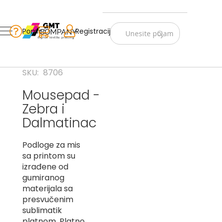
Zastave
Srbije
Pomoć
Korpa
Registracija
Skip
Vojno
to
istorijske
Content
Navijački
SKU
8706
rekviziti
Mousepad -
Zastave
Zebra i
sveta
Dalmatinac
A
Podloge za mis
B
sa printom su
V
izrađene od
-
gumiranog
G
materijala sa
presvučenim
D
sublimatik
-
E
platnom. Platno