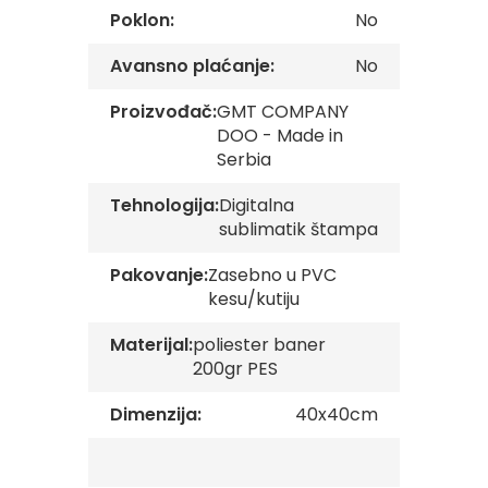
s
Poklon:
No
k
e
Avansno plaćanje:
No
z
a
s
Proizvođač:
GMT COMPANY
t
DOO - Made in
a
Serbia
v
e
Tehnologija:
Digitalna
sublimatik štampa
O
p
š
Pakovanje:
Zasebno u PVC
t
kesu/kutiju
i
n
Materijal:
poliester baner
s
k
200gr PES
e
z
Dimenzija:
40x40cm
a
s
t
a