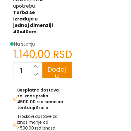
-
upotrebu.
Z
Torba se
izrađuje u
I
jednoj dimenziji
-
J
40x40cm.
K
Na stanju
1.140,00 RSD
O
-
P
Dodaj
-
R
u
korpu
L
Besplatna dostava
za iznos preko
M
4500,00 rsd samo na
N
teritoriji Srbije.
Troškovi dostave za
S
iznos manje od
4500,00 rsd iznose
T