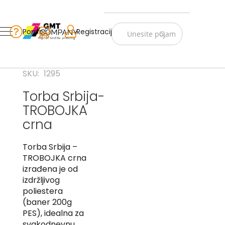
Zastave
Srbije
Pomoć
Korpa
Registracija
Skip
Vojno
to
istorijske
Content
Navijački
SKU
1295
rekviziti
Torba Srbija-
Zastave
TROBOJKA
sveta
crna
A
Torba Srbija –
B
TROBOJKA crna
V
izrađena je od
-
izdržljivog
G
poliestera
(baner 200g
D
PES), idealna za
-
E
svakodnevnu