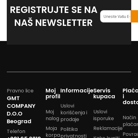
REGISTRUJTE SE NA
Reklamni
Registruj
tekstil
se
NAŠ NEWSLETTER
na
M
o
naš
u
<strong>newslett
s
e
p
a
d
P
e
š
Moj
Informacije
Servis
Plać
Pravno lice
k
profil
kupaca
i
GMT
i
dost
r
COMPANY
Uslovi
i
Moj
Uslovi
korišćenja i
D.O.O
s
Način
nalog
isporuke
prodaje
Beograd
a
plaća
š
Moja
Reklamacije
Politika
Telefon
t
Povra
korpa
privatnosti
a