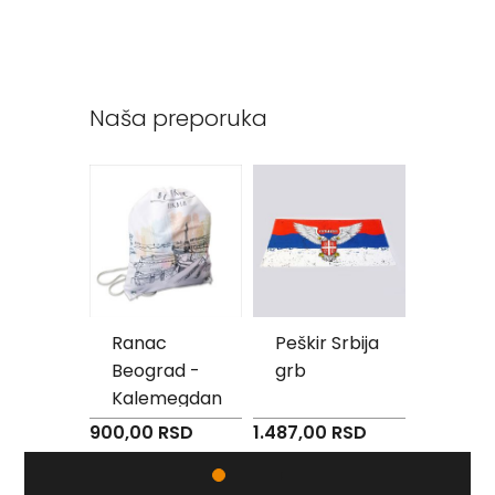
v
e
Z
a
Naša preporuka
s
t
a
v
e
O
r
g
a
n
i
z
d -
Ranac
Peškir Srbija
Jastu
a
a
Beograd -
grb
Beogr
c
i
Kalemegdan
Kalem
j
900,00 RSD
1.487,00 RSD
780,00 
a
RSD
Oprema