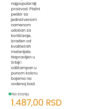
najpopularniji
-
Z
proizvod. Plažni
peškir sa
I
jedinstvenom
-
namenom
J
udoban za
K
korišćenje,
izrađen od
O
kvalitetnih
-
materijala.
P
Napravljen u
-
R
Srbiji i
odštampan u
L
punom koloru
bojama na
M
vodenoj bazi.
N
Na stanju
S
1.487,00 RSD
T