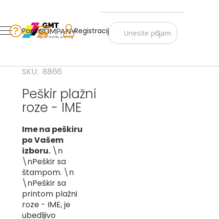
Zastave
Srbije
Pomoć
Korpa
Registracija
Skip
Vojno
to
istorijske
Content
Navijački
SKU
8866
rekviziti
Peškir plažni
Zastave
roze - IME
sveta
A
Ime na peškiru
po Vašem
B
izboru.
\n
\nPeškir sa
V
štampom. \n
-
G
\nPeškir sa
printom plažni
D
roze - IME, je
-
ubedljivo
E