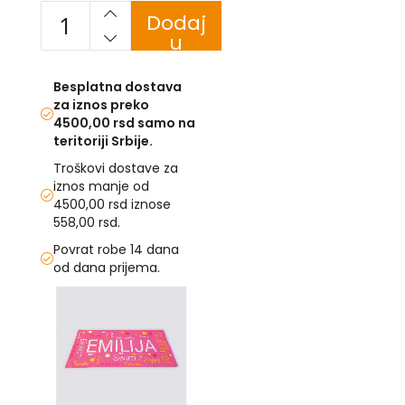
Dodaj
U
u
korpu
F
-
Besplatna dostava
H
za iznos preko
-
4500,00 rsd samo na
C
teritoriji Srbije.
-
Č
Troškovi dostave za
-
iznos manje od
D
4500,00 rsd iznose
Ž
558,00 rsd.
-
Š
Povrat robe 14 dana
od dana prijema.
Ostale
Skip
zastave
to
the
T
end
e
m
of
a
the
t
images