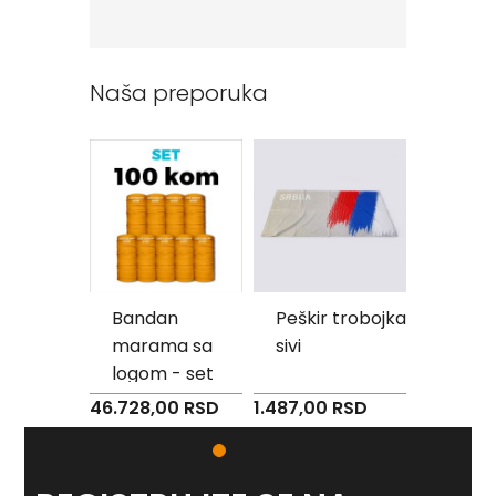
Reklamni
tekstil
Naša preporuka
M
o
u
s
e
p
a
d
P
e
š
d -
Bandan
Peškir trobojka
Jastu
k
a
marama sa
sivi
Beogr
i
logom - set
Kalem
r
i
100 komada
46.728,00 RSD
1.487,00 RSD
780,00 
s
RSD
a
š
t
a