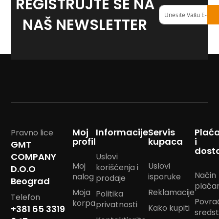
REGISTRUJTE SE NA
m
Registruj
p
se
NAŠ NEWSLETTER
o
na
m
naš
<strong>newslett
B
a
n
d
a
n
m
a
r
Moj
Informacije
Servis
Plać
a
Pravno lice
profil
kupaca
i
m
GMT
e
dost
COMPANY
Uslovi
Moj
Uslovi
korišćenja i
D.O.O
J
Način
nalog
isporuke
a
prodaje
Beograd
plaća
s
Moja
Reklamacije
Politika
t
Telefon
Povra
korpa
u
privatnosti
Kako kupiti
+381 65 3319
sreds
k