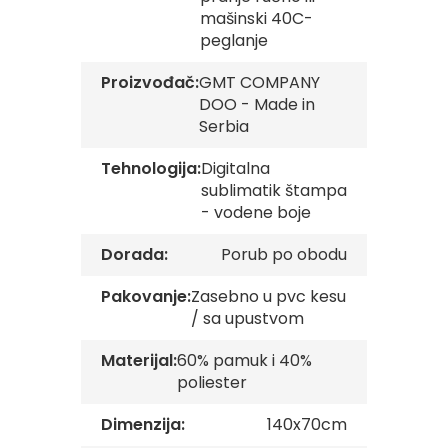
v
mašinski 40C-
e
peglanje
Z
Proizvođač:
GMT COMPANY
a
DOO - Made in
s
t
Serbia
a
v
Tehnologija:
Digitalna
e
sublimatik štampa
O
- vodene boje
r
g
a
Dorada:
Porub po obodu
n
i
Pakovanje:
Zasebno u pvc kesu
z
/ sa upustvom
a
c
i
Materijal:
60% pamuk i 40%
j
poliester
a
Dimenzija:
140x70cm
Oprema