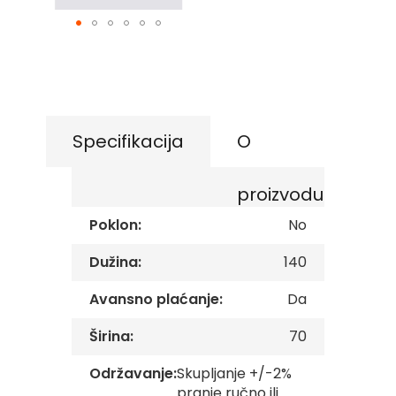
s
gallery
k
e
Skip
z
to
a
the
s
beginning
t
of
a
the
v
Specifikacija
O
images
e
gallery
O
proizvodu
p
š
Poklon:
No
t
i
Dužina:
140
n
s
k
Avansno plaćanje:
Da
e
z
Širina:
70
a
s
Održavanje:
Skupljanje +/-2%
t
pranje ručno ili
a