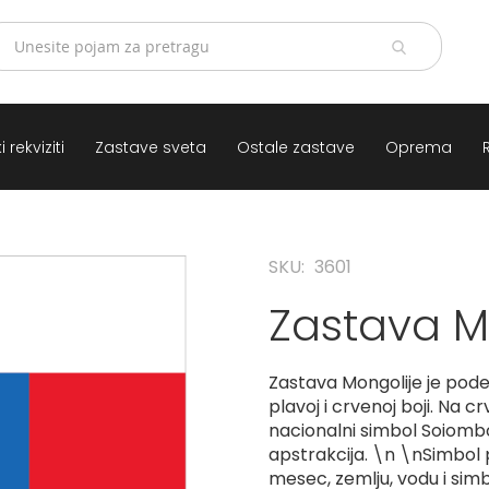
 rekviziti
Zastave sveta
Ostale zastave
Oprema
SKU
3601
Zastava M
Zastava Mongolije je podel
plavoj i crvenoj boji. Na c
nacionalni simbol Soiombo
apstrakcija. \n \nSimbol 
mesec, zemlju, vodu i simbo