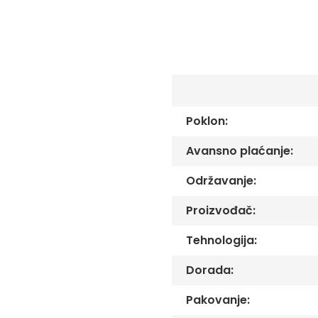
C
-
Č
-
DŽ
-
Š
Ostale
Poklon:
zastave
Tematske
Avansno plaćanje:
zastave
Opštinske
Održavanje:
zastave
Proizvođač:
Zastave
Organizacija
Tehnologija:
Oprema
Dorada:
Reklamni
tekstil
Pakovanje:
Mousepad