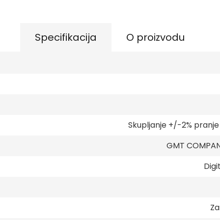
Specifikacija
O proizvodu
Skupljanje +/-2% pranj
GMT COMPANY
Digi
Za