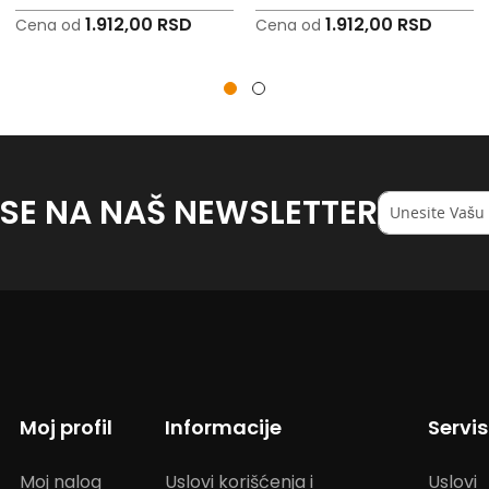
1.912,00 RSD
1.912,00 RSD
Cena od
Cena od
 SE NA NAŠ NEWSLETTER
Registruj
se
na
naš
<strong>newsl
Moj profil
Informacije
Servi
Moj nalog
Uslovi korišćenja i
Uslovi