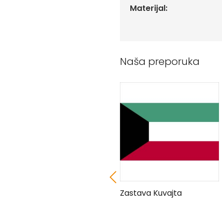
Peškiri
Materijal:
sa
štampom
Bandan
marame
Naša preporuka
Jastuk
Kecelja
Ranac
Suncobran
Torbe
Akcija
Veleprodaja
Zastava Antigve i
Zastava Kuvajta
Barbude