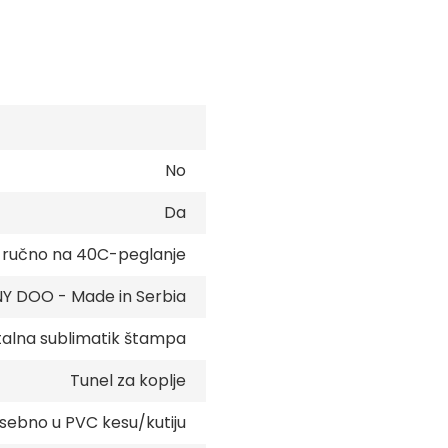
No
Da
e ručno na 40C-peglanje
 DOO - Made in Serbia
talna sublimatik štampa
Tunel za koplje
sebno u PVC kesu/kutiju