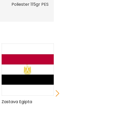
Poliester 115gr PES
Zastava Egipta
Zastava Antigve i
Barbude