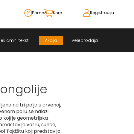
Registracija
Pomoć
Korpa
Skip
to
Content
Reklamni tekstil
Akcija
Veleprodaja
ongolije
jena na tri polja u crvenoj,
rvenom polju se nalazi
 koji je geometrijska
predstavlja vatru, sunce,
l Tajdžitu koji predstavlja