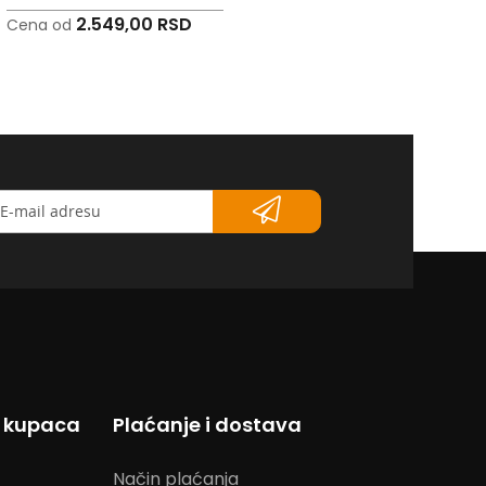
2.549,00 RSD
2.549,00 RSD
Cena od
Cena od
etter</strong>
s kupaca
Plaćanje i dostava
Način plaćanja