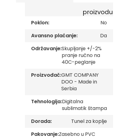
gallery
s
k
proizvodu
e
z
Poklon:
No
a
s
Avansno plaćanje:
Da
t
a
v
Održavanje:
Skupljanje +/-2%
e
pranje ručno na
40C-peglanje
O
p
Proizvođač:
GMT COMPANY
š
t
DOO - Made in
i
Serbia
n
s
Tehnologija:
Digitalna
k
sublimatik štampa
e
z
a
Dorada:
Tunel za koplje
s
t
Pakovanje:
Zasebno u PVC
a