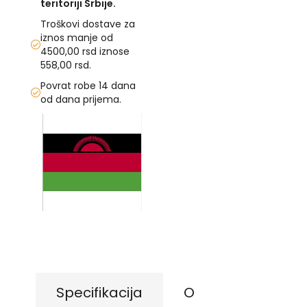
teritoriji Srbije.
U
Troškovi dostave za
iznos manje od
F
4500,00 rsd iznose
-
558,00 rsd.
H
Povrat robe 14 dana
-
C
od dana prijema.
-
Skip
Č
to
-
the
D
Ž
end
-
of
Š
the
images
Ostale
gallery
Skip
zastave
to
the
T
beginning
e
of
m
the
a
Specifikacija
O
images
t