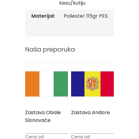
kesu/kutiju
v
e
Materijal:
Poliester 115gr PES
Z
a
s
t
a
Naša preporuka
v
e
O
r
g
a
n
i
z
a
c
i
Zastava Obale
Zastava Andore
Zastava
j
ajna
Slonovače
Mongolij
a
Oprema
Cena od
Cena od
Cena od