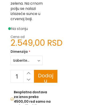
zelena. Na crnom
-
Z
polju se nalazi
izlazeće sunce u
I
crvenoj boji.
-
J
Na stanju
K
Cena od
2.549,00 RSD
O
-
P
Dimenzija
-
R
L
Dodaj
M
u
korpu
N
Besplatna dostava
S
za iznos preko
4500,00 rsd samo na
T