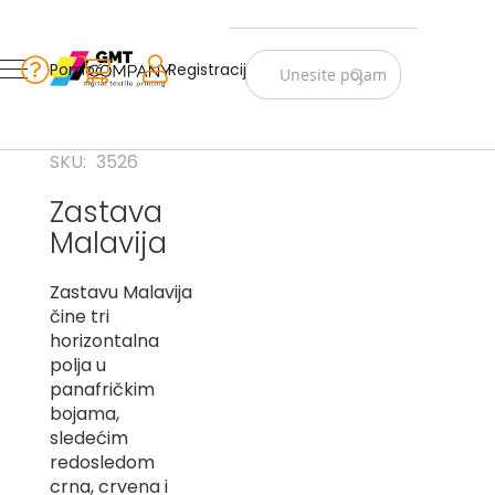
Zastave
Srbije
Pomoć
Korpa
Registracija
Skip
Vojno
to
istorijske
Content
Navijački
SKU
3526
rekviziti
Zastava
Zastave
Malavija
sveta
A
Zastavu Malavija
čine tri
B
horizontalna
polja u
V
panafričkim
-
G
bojama,
sledećim
D
redosledom
-
crna, crvena i
E