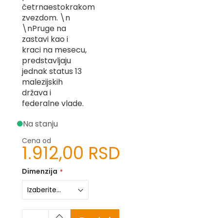
četrnaestokrakom
-
Z
zvezdom. \n
\nPruge na
I
zastavi kao i
-
kraci na mesecu,
J
predstavljaju
K
jednak status 13
malezijskih
O
država i
-
federalne vlade.
P
-
Na stanju
R
Cena od
L
1.912,00 RSD
M
Dimenzija
N
S
T