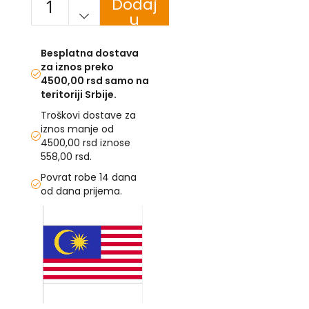
Dodaj
u
U
korpu
F
Besplatna dostava
-
za iznos preko
H
4500,00 rsd samo na
-
teritoriji Srbije.
C
-
Troškovi dostave za
Č
iznos manje od
-
4500,00 rsd iznose
D
558,00 rsd.
Ž
-
Povrat robe 14 dana
Š
od dana prijema.
Skip
Ostale
to
zastave
the
end
T
e
of
m
the
a
images
t
gallery