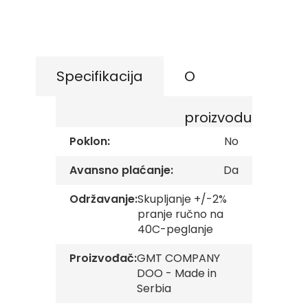
Skip
s
to
k
the
e
beginning
z
of
a
s
the
Specifikacija
O
t
images
a
gallery
v
proizvodu
e
Poklon:
No
O
p
š
Avansno plaćanje:
Da
t
i
Održavanje:
Skupljanje +/-2%
n
pranje ručno na
s
40C-peglanje
k
e
z
Proizvođač:
GMT COMPANY
a
DOO - Made in
s
Serbia
t
a