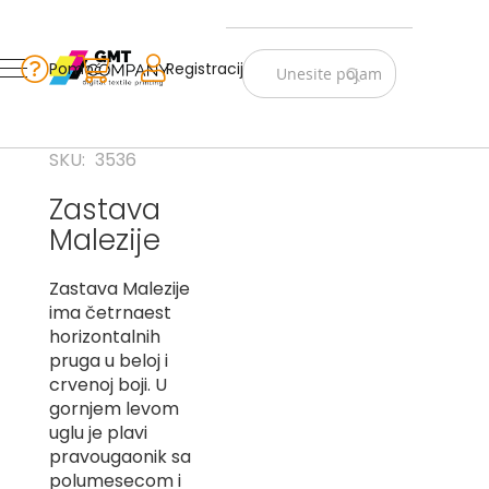
Zastave
Srbije
Pomoć
Korpa
Registracija
Skip
Vojno
to
istorijske
Content
Navijački
SKU
3536
rekviziti
Zastava
Zastave
Malezije
sveta
A
Zastava Malezije
ima četrnaest
B
horizontalnih
pruga u beloj i
V
crvenoj boji. U
-
G
gornjem levom
uglu je plavi
D
pravougaonik sa
-
polumesecom i
E