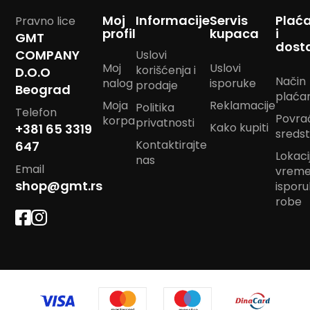
m
Moj
Informacije
Servis
Plać
Pravno lice
p
profil
kupaca
i
o
GMT
dost
m
COMPANY
Uslovi
Moj
Uslovi
korišćenja i
D.O.O
B
Način
nalog
isporuke
prodaje
a
Beograd
plaća
n
Moja
Reklamacije
Politika
Telefon
d
Povra
korpa
privatnosti
a
Kako kupiti
+381 65 3319
sreds
n
Kontaktirajte
647
m
Lokacij
nas
a
Email
vrem
r
shop@gmt.rs
ispor
a
m
robe
e
J
a
s
t
u
k