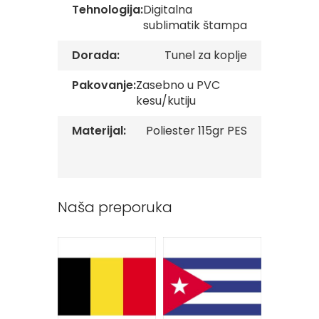
Tehnologija:
Digitalna
v
e
sublimatik štampa
Z
Dorada:
Tunel za koplje
a
s
Pakovanje:
Zasebno u PVC
t
kesu/kutiju
a
v
e
Materijal:
Poliester 115gr PES
O
r
g
a
n
i
Naša preporuka
z
a
c
i
j
a
Oprema