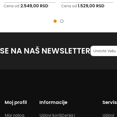
2.549,00 RSD
1.529,00 RSD
Cena od
Cena od
 SE NA NAŠ NEWSLETTER
Registruj
se
na
naš
<strong>newsl
Moj profil
Informacije
Servi
Moj nalog
Uslovi korišćenja i
Uslovi