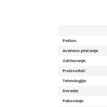
C
-
Č
-
DŽ
-
Š
Ostale
Poklon:
zastave
Tematske
Avansno plaćanje:
zastave
Opštinske
Održavanje:
zastave
Proizvođač:
Zastave
Organizacija
Tehnologija:
Oprema
Dorada:
Reklamni
tekstil
Pakovanje:
Mousepad