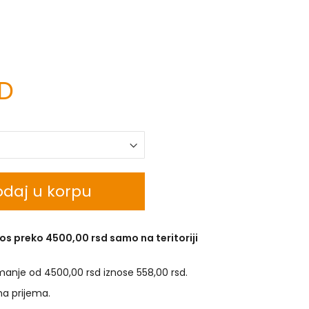
SD
daj u korpu
os preko 4500,00 rsd samo na teritoriji
manje od 4500,00 rsd iznose 558,00 rsd.
na prijema.