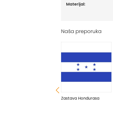
Peškiri
Materijal:
sa
štampom
Bandan
marame
Naša preporuka
Jastuk
Kecelja
Ranac
Suncobran
Torbe
Akcija
Veleprodaja
Zastava Austrije
Zastava Hondurasa