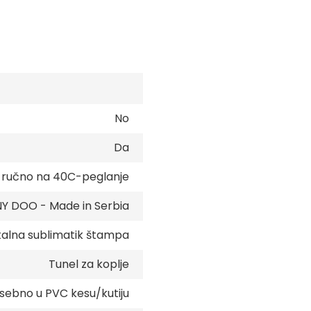
No
Da
e ručno na 40C-peglanje
 DOO - Made in Serbia
talna sublimatik štampa
Tunel za koplje
sebno u PVC kesu/kutiju