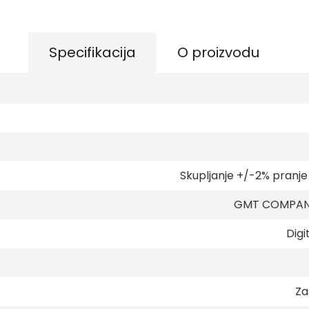
Specifikacija
O proizvodu
Skupljanje +/-2% pranj
GMT COMPANY
Digi
Za