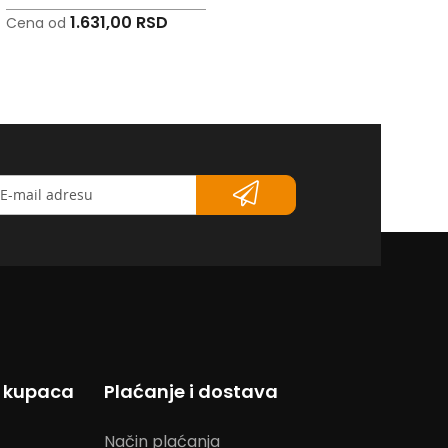
1.631,00 RSD
2.549,00 RSD
Cena od
Cena od
etter</strong>
s kupaca
Plaćanje i dostava
Način plaćanja