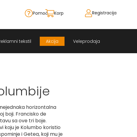
Registracija
Pomoć
Korpa
Skip
to
Content
Reklamni tekstil
Akcija
Veleprodaja
olumbije
 nejednaka horizontalna
noj boji. Francisko de
tavu sa ove tri boje.
vi koju je Kolumbo koristio
spominje i Getea, koji mu je