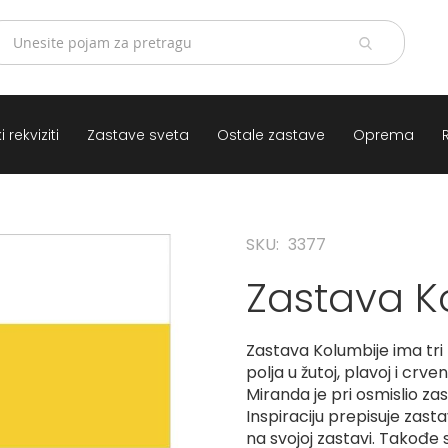
 rekviziti
Zastave sveta
Ostale zastave
Oprema
SKU
3377
Zastava K
Zastava Kolumbije ima tri
polja u žutoj, plavoj i crve
Miranda je pri osmislio zas
Inspiraciju prepisuje zasta
na svojoj zastavi. Takođe 