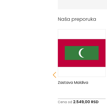
Peškiri
sa
štampom
Bandan
Naša preporuka
marame
Jastuk
Kecelja
Ranac
Suncobran
Torbe
Akcija
Veleprodaja
Zastava Sirije
Zastava Maldiva
2.549,00 RSD
2.549,00 RSD
Cena od
Cena od