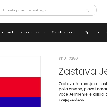
 rekviziti
Zastave sveta
Ostale zastave
Oprema
SKU
3286
Zastava J
Zastava Jermenija se sasto
polja crvene, plave i nar
voće Jermenije je kajsija, 
svojoj zastavi.