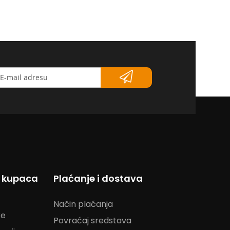
etter</strong>
s kupaca
Plaćanje i dostava
Način plaćanja
ke
Povraćaj sredstava