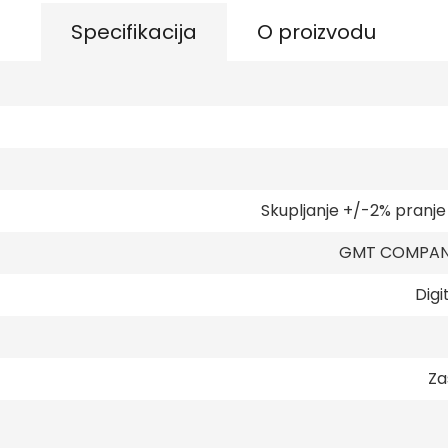
Specifikacija
O proizvodu
Skupljanje +/-2% pranj
GMT COMPANY
Digi
Za