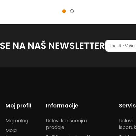
 SE NA NAŠ NEWSLETTER
Registruj
se
na
naš
<strong>newsl
Moj profil
Informacije
Servi
Moj nalog
Uslovi korišćenja i
Uslovi
prodaje
isporu
Moja