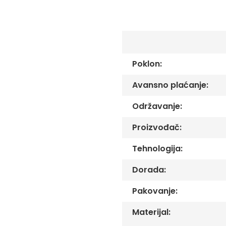
C
-
Č
-
DŽ
-
Poklon:
Š
Ostale
Avansno plaćanje:
zastave
Tematske
Održavanje:
zastave
Proizvođač:
Opštinske
zastave
Tehnologija:
Zastave
Organizacija
Dorada:
Oprema
Pakovanje:
Reklamni
tekstil
Materijal:
Mousepad