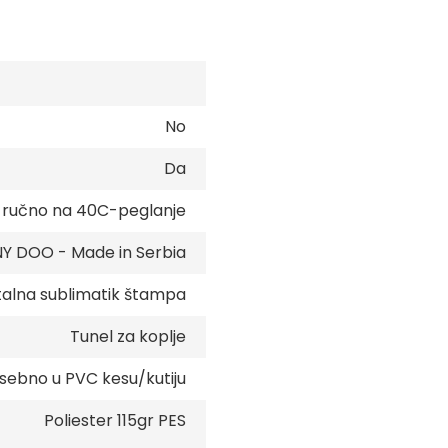
No
Da
e ručno na 40C-peglanje
 DOO - Made in Serbia
talna sublimatik štampa
Tunel za koplje
sebno u PVC kesu/kutiju
Poliester 115gr PES