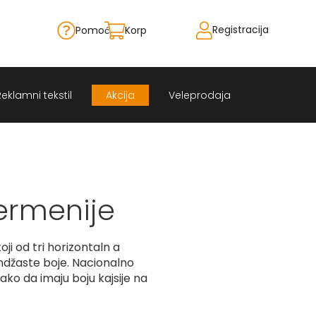
Registracija
Pomoć
Korpa
Skip
to
Content
Reklamni tekstil
Akcija
Veleprodaja
ermenije
ji od tri horizontaln a
andžaste boje. Nacionalno
tako da imaju boju kajsije na