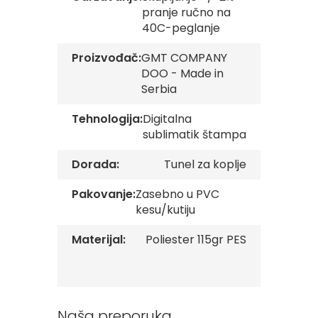
v
pranje ručno na
e
40C-peglanje
Z
Proizvođač:
GMT COMPANY
a
DOO - Made in
s
t
Serbia
a
v
Tehnologija:
Digitalna
e
sublimatik štampa
O
r
Dorada:
Tunel za koplje
g
a
n
Pakovanje:
Zasebno u PVC
i
kesu/kutiju
z
a
Materijal:
Poliester 115gr PES
c
i
j
a
Oprema
Naša preporuka