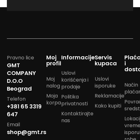
<strong>newslett
m
p
o
m
B
a
n
d
a
Moj
Informacije
Servis
Plać
Pravno lice
n
profil
kupaca
i
GMT
m
dost
COMPANY
Uslovi
a
Moj
Uslovi
r
korišćenja i
D.O.O
a
Način
nalog
isporuke
prodaje
Beograd
m
plaća
Moja
Reklamacije
e
Politika
Telefon
Povra
korpa
privatnosti
Kako kupiti
+381 65 3319
J
sreds
a
Kontaktirajte
647
Lokacij
s
nas
Email
t
vrem
u
shop@gmt.rs
ispor
k
robe