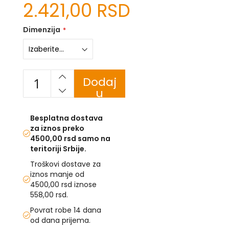
2.421,00 RSD
U
Dimenzija
F
-
H
-
C
Dodaj
-
u
Č
-
korpu
D
Besplatna dostava
Ž
za iznos preko
-
Š
4500,00 rsd samo na
teritoriji Srbije.
Ostale
Troškovi dostave za
zastave
iznos manje od
4500,00 rsd iznose
T
558,00 rsd.
e
m
Povrat robe 14 dana
a
od dana prijema.
t