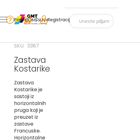
Zastave
Srbije
Pomoć
Korpa
Registracija
Skip
Vojno
to
istorijske
Content
Navijački
SKU
3387
rekviziti
Zastava
Zastave
Kostarike
sveta
A
Zastava
Kostarike je
B
sastoji iz
horizontalnih
V
pruga koji je
-
G
preuzet iz
zastave
D
Francuske.
-
Horizontalne
E