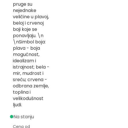
pruge su
-
Z
nejednake
veličine u plavoj,
I
beloj i crvenoj
-
boji koje se
J
ponavljaju. \n
K
\nSimbol boja:
plava - boja
O
mogućnost,
-
idealizam i
P
istrajnost; bela -
-
R
mir, mudrost i
sreću; crvena -
L
odbrana zemlje,
toplina i
M
velikodušnost
ljudi.
N
S
Na stanju
Cena od
T