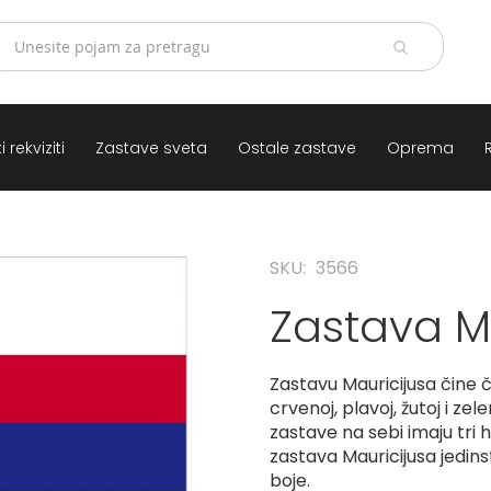
 rekviziti
Zastave sveta
Ostale zastave
Oprema
SKU
3566
Zastava M
Zastavu Mauricijusa čine č
crvenoj, plavoj, žutoj i ze
zastave na sebi imaju tri h
zastava Mauricijusa jedins
boje.