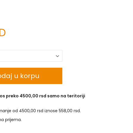
SD
daj u korpu
os preko 4500,00 rsd samo na teritoriji
manje od 4500,00 rsd iznose 558,00 rsd.
na prijema.