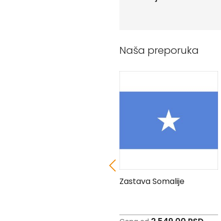
Peškiri
sa
štampom
Bandan
marame
Naša preporuka
Jastuk
Kecelja
Ranac
Suncobran
Torbe
Akcija
Veleprodaja
Zastava Saudijske Arabije
Zastava Somalije