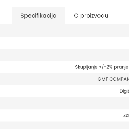
Specifikacija
O proizvodu
Skupljanje +/-2% pranj
GMT COMPANY
Digi
Za