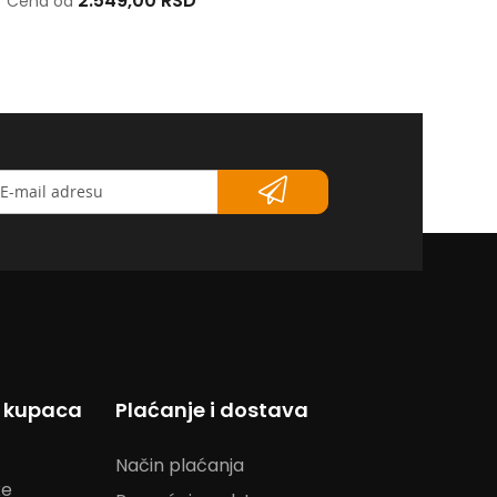
2.549,00 RSD
2.549,00 RSD
Cena od
Cena od
etter</strong>
s kupaca
Plaćanje i dostava
Način plaćanja
ke