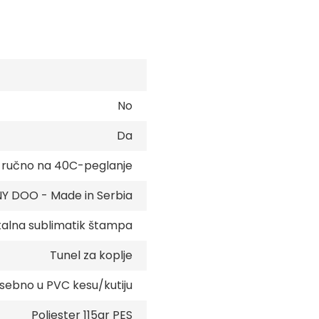
No
Da
e ručno na 40C-peglanje
 DOO - Made in Serbia
talna sublimatik štampa
Tunel za koplje
sebno u PVC kesu/kutiju
Poliester 115gr PES