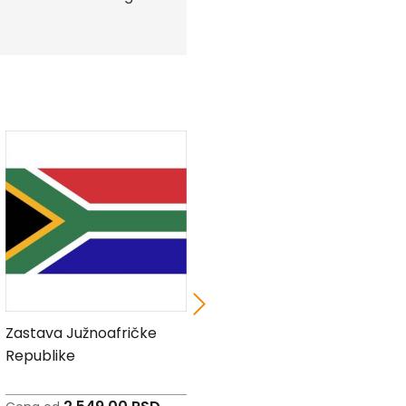
Zastava Južnoafričke
Zastava Saudijske Arabije
Republike