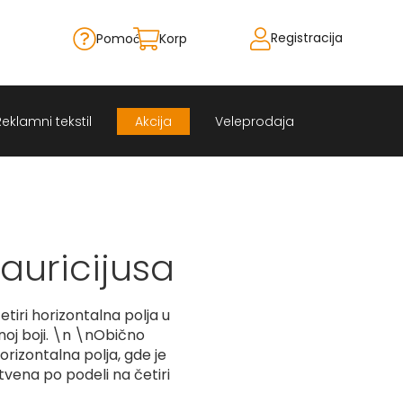
Registracija
Pomoć
Korpa
Skip
to
Content
Reklamni tekstil
Akcija
Veleprodaja
auricijusa
etiri horizontalna polja u
lenoj boji. \n \nObično
orizontalna polja, gde je
tvena po podeli na četiri