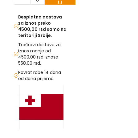
u
korpu
U
Besplatna dostava
F
za iznos preko
-
4500,00 rsd samo na
H
teritoriji Srbije.
-
C
Troškovi dostave za
-
iznos manje od
Č
4500,00 rsd iznose
-
558,00 rsd.
D
Ž
Povrat robe 14 dana
-
od dana prijema.
Š
Skip
to
Ostale
the
zastave
end
of
T
the
e
m
images
a
gallery
Skip
t
to