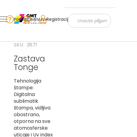
Zastave
Srbije
Pomoć
Korpa
Registracija
Skip
Vojno
to
istorijske
Content
Navijački
SKU
3871
rekviziti
Zastava
Zastave
Tonge
sveta
A
Tehnologija
štampe:
B
Digitalna
sublimatik
V
štampa, vidljiva
-
G
obostrano,
otporna na sve
D
atomosferske
-
uticaje i Uv index
E