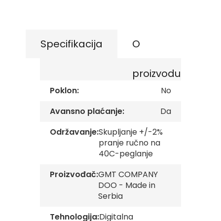
s
the
k
beginning
e
of
z
the
a
Specifikacija
O
images
s
t
gallery
a
proizvodu
v
e
Poklon:
No
O
Avansno plaćanje:
Da
p
š
t
Održavanje:
Skupljanje +/-2%
i
pranje ručno na
n
40C-peglanje
s
k
Proizvođač:
GMT COMPANY
e
z
DOO - Made in
a
Serbia
s
t
Tehnologija:
Digitalna
a