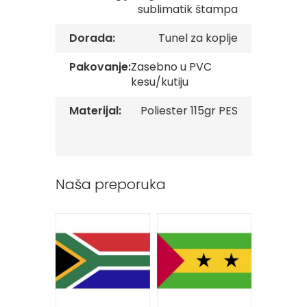
sublimatik štampa
v
e
Dorada:
Tunel za koplje
Z
a
Pakovanje:
Zasebno u PVC
s
kesu/kutiju
t
a
v
Materijal:
Poliester 115gr PES
e
O
r
g
a
Naša preporuka
n
i
z
a
c
i
j
a
Oprema