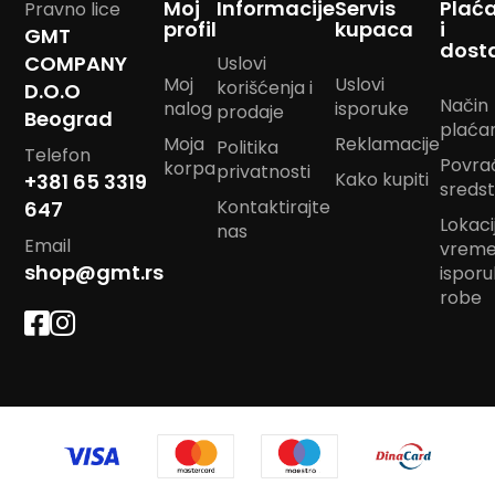
Moj
Informacije
Servis
Plać
Pravno lice
m
profil
kupaca
i
GMT
p
dost
o
COMPANY
Uslovi
m
Moj
Uslovi
korišćenja i
D.O.O
Način
nalog
isporuke
prodaje
Beograd
B
plaća
a
Moja
Reklamacije
Politika
Telefon
n
Povra
korpa
privatnosti
Kako kupiti
d
+381 65 3319
sreds
a
Kontaktirajte
647
n
Lokacij
nas
m
Email
vrem
a
shop@gmt.rs
ispor
r
robe
a
m
e
J
a
s
t
u
k