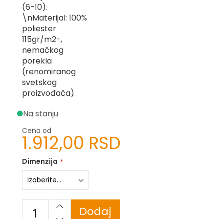
(6-10).
-
Z
\nMaterijal: 100%
poliester
I
115gr/m2-,
-
nemačkog
J
porekla
K
(renomiranog
svetskog
O
proizvođača).
-
P
Na stanju
-
R
Cena od
1.912,00 RSD
L
M
Dimenzija
N
S
Dodaj
T