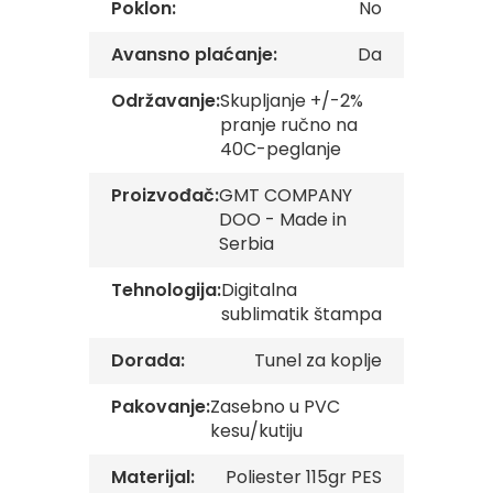
Poklon:
No
s
k
e
Avansno plaćanje:
Da
z
a
Održavanje:
Skupljanje +/-2%
s
pranje ručno na
t
40C-peglanje
a
v
e
Proizvođač:
GMT COMPANY
DOO - Made in
O
Serbia
p
š
Tehnologija:
Digitalna
t
i
sublimatik štampa
n
s
Dorada:
Tunel za koplje
k
e
Pakovanje:
Zasebno u PVC
z
a
kesu/kutiju
s
t
Materijal:
Poliester 115gr PES
a