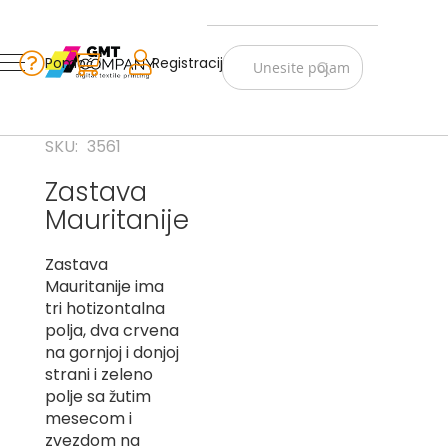
Zastave
Srbije
Pomoć
Korpa
Registracija
Skip
Vojno
to
istorijske
Content
Navijački
SKU
3561
rekviziti
Zastava
Zastave
Mauritanije
sveta
A
Zastava
Mauritanije ima
B
tri hotizontalna
polja, dva crvena
V
na gornjoj i donjoj
-
G
strani i zeleno
polje sa žutim
D
mesecom i
-
zvezdom na
E