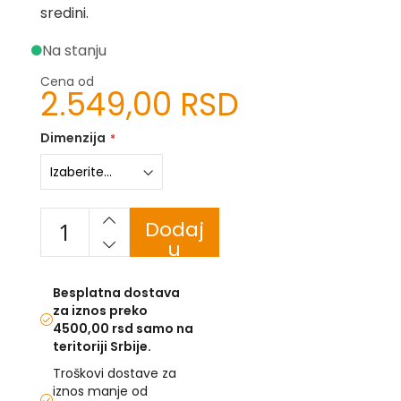
sredini.
-
Z
Na stanju
I
-
Cena od
2.549,00 RSD
J
K
Dimenzija
O
-
P
-
Dodaj
R
u
L
korpu
Besplatna dostava
M
za iznos preko
4500,00 rsd samo na
N
teritoriji Srbije.
S
Troškovi dostave za
iznos manje od
T