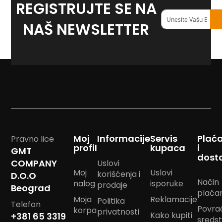
REGISTRUJTE SE NA
Reklamni
Registruj
tekstil
se
NAŠ NEWSLETTER
na
M
naš
o
<strong>newslett
u
s
e
p
a
d
P
e
Moj
Informacije
Servis
Plać
Pravno lice
š
profil
kupaca
i
k
GMT
dost
i
COMPANY
Uslovi
r
Moj
Uslovi
korišćenja i
D.O.O
i
Način
nalog
isporuke
prodaje
s
Beograd
plaća
a
Moja
Reklamacije
Politika
š
Telefon
Povra
korpa
privatnosti
t
Kako kupiti
+381 65 3319
sreds
a