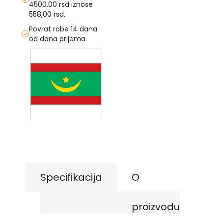
4500,00 rsd iznose
558,00 rsd.
U
Povrat robe 14 dana
F
od dana prijema.
-
H
Skip
-
to
C
the
-
end
Č
of
-
the
D
images
Ž
gallery
Skip
-
Š
to
the
Ostale
beginning
zastave
of
the
Specifikacija
O
T
images
e
gallery
m
proizvodu
a
t