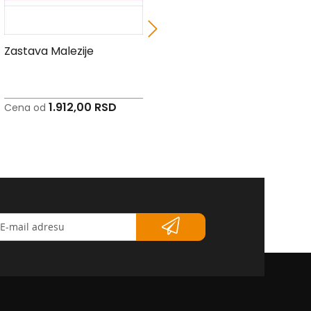
Zastava Malezije
Zastava Maršalskih
Ostrva
1.912,00 RSD
2.243,00 RSD
Cena od
Cena od
etter</strong>