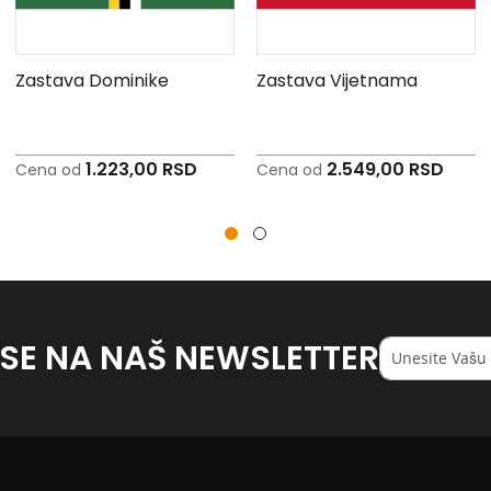
Zastava Dominike
Zastava Vijetnama
1.223,00 RSD
2.549,00 RSD
Cena od
Cena od
 SE NA NAŠ NEWSLETTER
Registruj
se
na
naš
<strong>newsl