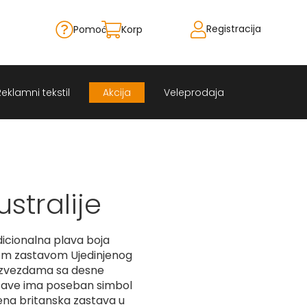
Registracija
Pomoć
Korpa
Skip
to
Content
Reklamni tekstil
Akcija
Veleprodaja
stralije
adicionalna plava boja
m zastavom Ujedinjenog
i zvezdama sa desne
stave ima poseban simbol
ena britanska zastava u