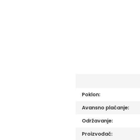
C
-
Č
-
DŽ
-
Š
Ostale
zastave
Tematske
zastave
Opštinske
zastave
Poklon:
Zastave
Organizacija
Avansno plaćanje:
Oprema
Reklamni
Održavanje:
tekstil
Mousepad
Proizvođač: