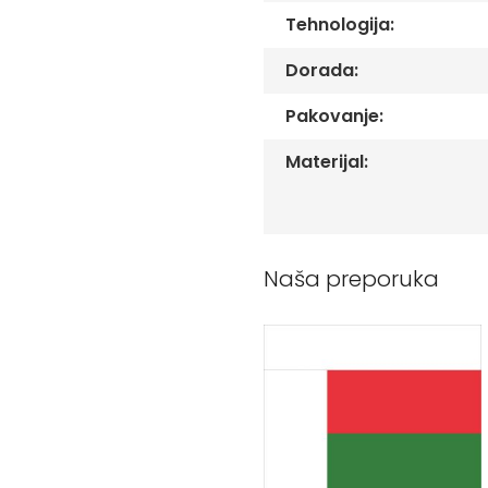
Peškiri
Tehnologija:
sa
štampom
Dorada:
Bandan
marame
Pakovanje:
Jastuk
Materijal:
Kecelja
Ranac
Suncobran
Torbe
Naša preporuka
Akcija
Veleprodaja