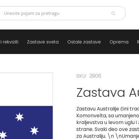
 rekviziti
Zastave sveta
Ostale zastave
Oprema
SKU
2906
Zastava Au
Zastavu Australije čini tr
Komonvelta, sa umanjeno
kraljevstva u levom uglu 
strane. Svaki deo ove za
za Australiju. \n \nUmanj