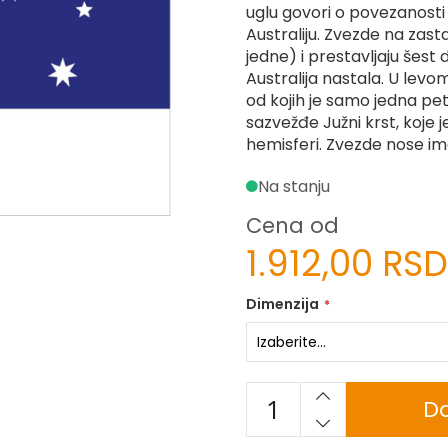
uglu govori o povezanosti
Australiju. Zvezde na zas
jedne) i prestavljaju šest d
Australija nastala. U levo
od kojih je samo jedna pet
sazvežđe Južni krst, koje j
hemisferi. Zvezde nose i
Na stanju
Cena od
1.912,00 RSD
Dimenzija
Do