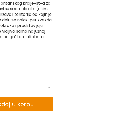
 britanskog kraljevstva za
tavi su sedmokrake (osim
ržava i teritorija od kojih je
m delu se nalazi pet zvezda,
okraka i predstavljaju
e vidljivo samo na južnoj
me po grčkom alfabetu.
daj u korpu