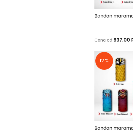
Peškiri
sa
štampom
Bandan marama -
Bandan
marame
Jastuk
837,00 
Cena od
Kecelja
Ranac
12 %
Suncobran
Torbe
Akcija
Veleprodaja
Bandan marama