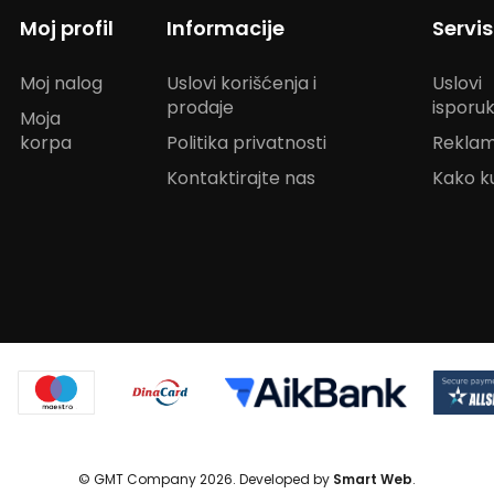
Moj profil
Informacije
Servi
Moj nalog
Uslovi korišćenja i
Uslovi
prodaje
isporu
Moja
korpa
Politika privatnosti
Reklam
Kontaktirajte nas
Kako ku
© GMT Company 2026. Developed by
Smart Web
.