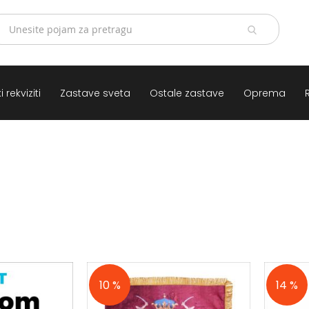
 rekviziti
Zastave sveta
Ostale zastave
Oprema
10 %
14 %