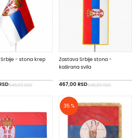
Srbije - stona krep
Zastava Srbije stona -
kaširana svila
a
Specijalna
RSD
467,00 RSD
546,00 RSD
546,00 RSD
cena
35 %