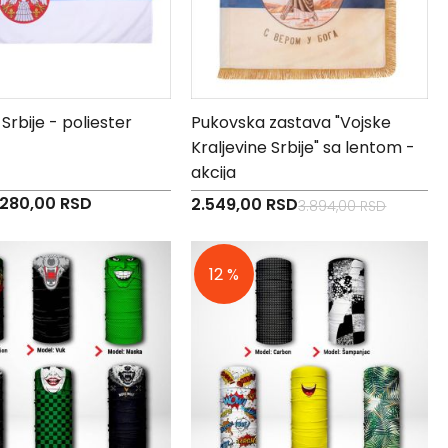
Srbije - poliester
Pukovska zastava "Vojske
Kraljevine Srbije" sa lentom -
akcija
Specijalna
280,00 RSD
2.549,00 RSD
3.894,00 RSD
cena
12 %