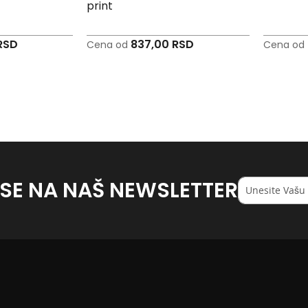
print
RSD
837,00 RSD
Cena od
Cena od
 SE NA NAŠ NEWSLETTER
Registruj
se
na
naš
<strong>newsl