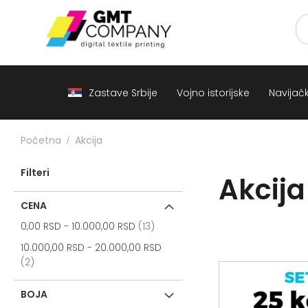
Zastave
Srbije
Vojno
istorijske
Navijački
rekviziti
Zastave Srbije
Vojno istorijske
Navijački
Zastave
sveta
A
Početna
Akcija
B
Filteri
Akcija
V
-
G
CENA
items
D
0,00 RSD
-
10.000,00 RSD
13
-
10.000,00 RSD
-
20.000,00 RSD
E
items
2
-
Z
BOJA
I