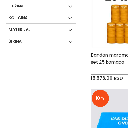
-
DUŽINA
J
K
KOLICINA
O
MATERIJAL
-
P
ŠIRINA
-
R
Bandan marama 
L
set 25 komada
M
N
15.576,00 RSD
S
T
10 %
U
F
-
H
-