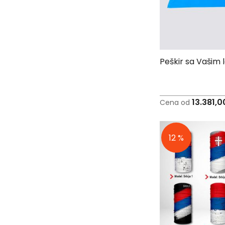
C
-
Č
-
DŽ
-
Peškir sa Vašim
Š
Ostale
zastave
13.381,
Tematske
Cena od
zastave
Opštinske
12 %
zastave
Zastave
Organizacija
Oprema
Reklamni
tekstil
Mousepad