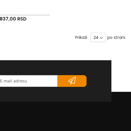
837,00 RSD
Prikaži
po strani
etter</strong>