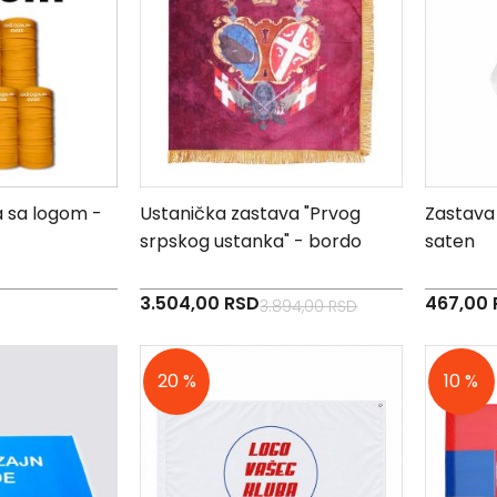
sa logom -
Ustanička zastava "Prvog
Zastava 
srpskog ustanka" - bordo
saten
Specijalna
Specijaln
3.504,00 RSD
467,00 
3.894,00 RSD
cena
cena
20 %
10 %