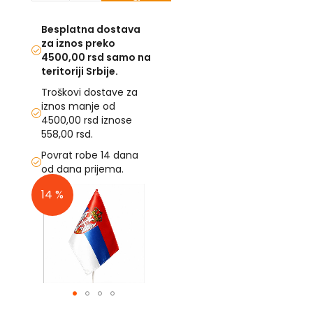
korpu
U
Besplatna dostava
za iznos preko
F
4500,00 rsd samo na
-
teritoriji Srbije.
H
-
Troškovi dostave za
C
iznos manje od
-
4500,00 rsd iznose
Č
558,00 rsd.
-
D
Povrat robe 14 dana
Ž
od dana prijema.
-
Š
Skip
14 %
to
Ostale
the
zastave
end
of
T
the
e
images
m
gallery
a
t
Skip