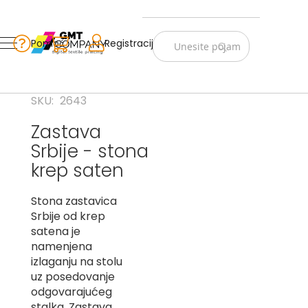
Zastave
Srbije
Pomoć
Korpa
Registracija
Skip
Vojno
to
istorijske
Content
Navijački
SKU
2643
rekviziti
Zastava
Zastave
Srbije - stona
sveta
krep saten
A
Stona zastavica
B
Srbije od krep
V
satena je
-
namenjena
G
izlaganju na stolu
uz posedovanje
D
odgovarajućeg
-
E
stalka. Zastava