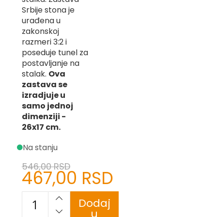
-
Srbije stona je
Z
urađena u
zakonskoj
I
razmeri 3:2 i
-
J
poseduje tunel za
postavljanje na
K
stalak.
Ova
zastava se
O
izradjuje u
-
samo jednoj
P
-
dimenziji -
R
26x17 cm.
L
Na stanju
M
546,00 RSD
467,00 RSD
Specijalna
N
cena
S
Dodaj
u
T