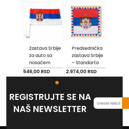
Reklamni
27 %
tekstil
M
o
u
s
e
Zastava Srbije
Predsednička
Zastava 
p
e
za auto sa
zastava Srbije
Narodna 
a
d
 -
nosačem
– Standarta
r
Predsednika
Cena od
546,00 RSD
2.974,00 RSD
P
e
Republike
 RSD
2.773,0
š
Srbije
k
i
REGISTRUJTE SE NA
r
Registruj
i
se
NAŠ NEWSLETTER
s
na
a
naš
š
<strong>newslett
t
a