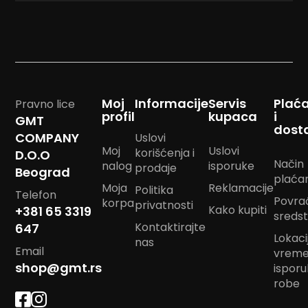
m
p
o
m
B
a
n
Moj
Informacije
Servis
Plać
Pravno lice
d
profil
kupaca
i
GMT
a
dost
n
COMPANY
Uslovi
m
Moj
Uslovi
korišćenja i
D.O.O
a
Način
nalog
isporuke
prodaje
Beograd
r
plaća
a
Moja
Reklamacije
Politika
Telefon
m
Povra
korpa
privatnosti
Kako kupiti
+381 65 3319
e
sreds
Kontaktirajte
647
J
Lokacij
nas
a
Email
vrem
s
shop@gmt.rs
ispor
t
robe
u
k