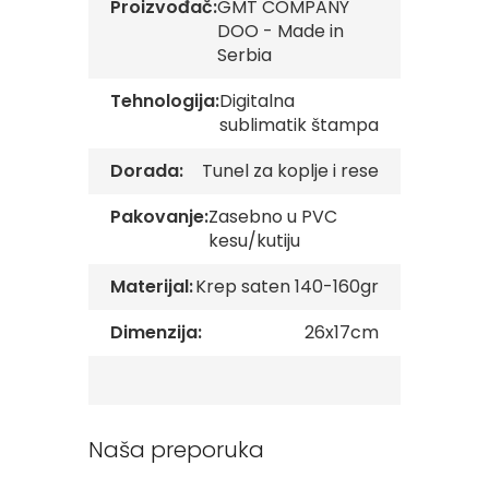
Proizvođač:
GMT COMPANY
v
DOO - Made in
e
Serbia
Z
a
Tehnologija:
Digitalna
s
sublimatik štampa
t
a
Dorada:
Tunel za koplje i rese
v
e
O
Pakovanje:
Zasebno u PVC
r
kesu/kutiju
g
a
Materijal:
Krep saten 140-160gr
n
i
Dimenzija:
26x17cm
z
a
c
i
j
a
Naša preporuka
Oprema