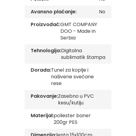
v
e
Avansno plaćanje:
No
Z
Proizvođač:
GMT COMPANY
a
DOO - Made in
s
Serbia
t
a
v
Tehnologija:
Digitalna
e
sublimatik štampa
O
r
Dorada:
Tunel za koplje i
g
a
našivene svečane
n
rese
i
z
Pakovanje:
Zasebno u PVC
a
kesu/kutiju
c
i
j
Materijal:
poliester baner
a
200gr PES
Oprema
Dimenzija:
lenta 15x100cm,