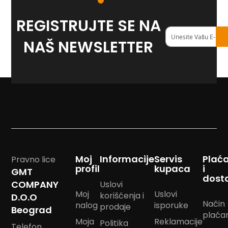
m
p
REGISTRUJTE SE NA
o
Registruj
m
se
NAŠ NEWSLETTER
na
B
naš
a
<strong>newslett
n
d
a
n
m
a
r
a
m
e
Moj
Informacije
Servis
Plać
Pravno lice
profil
kupaca
i
GMT
J
dost
COMPANY
Uslovi
a
s
Moj
Uslovi
korišćenja i
D.O.O
t
Način
nalog
isporuke
prodaje
Beograd
u
plaća
k
Moja
Reklamacije
Politika
Telefon