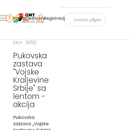
Zastave
Srbije
Pomoć
Korpa
Registracija
Skip
Vojno
to
istorijske
Content
Navijački
SKU
2652
rekviziti
Pukovska
Zastave
zastava
sveta
"Vojske
A
Kraljevine
B
Srbije" sa
lentom -
V
-
akcija
G
Pukovska
D
zastava „Vojske
-
E