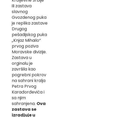
Kraljevine Srbije“
-
ili zastava
Z
slavnog
Gvozdenog puka
I
je replika zastave
-
J
Drugog
pešadijskog puka
K
„Knjaz Mihailo“
prvog poziva
O
Moravske divizije.
-
P
Zastava u
-
orginalu je
R
završila kao
pogrebni pokrov
L
na sahrani kralja
Petra Prvog
M
Karađorđevića i
N
sa njim
sahranjena.
Ova
S
zastava se
izradjuje u
T