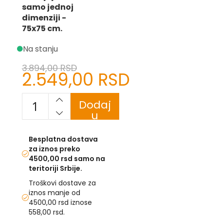
samo jednoj
U
dimenziji -
75x75 cm.
F
-
Na stanju
H
-
3.894,00 RSD
C
2.549,00 RSD
-
Specijalna
Č
cena
-
Dodaj
D
u
Ž
-
korpu
Š
Besplatna dostava
za iznos preko
Ostale
4500,00 rsd samo na
zastave
teritoriji Srbije.
T
Troškovi dostave za
e
iznos manje od
m
4500,00 rsd iznose
a
558,00 rsd.
t