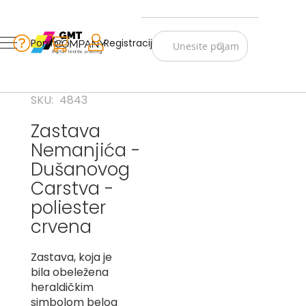
Zastave
Srbije
Pomoć
Korpa
Registracija
Skip
Vojno
to
istorijske
Content
Navijački
SKU
4843
rekviziti
Zastava
Zastave
Nemanjića -
sveta
Dušanovog
A
Carstva -
B
poliester
crvena
V
-
G
Zastava, koja je
bila obeležena
D
heraldičkim
-
simbolom belog
E