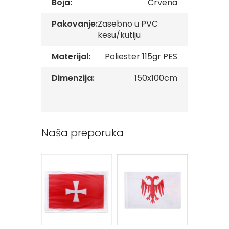
Boja:
Crvena
Reklamni
tekstil
Pakovanje:
Zasebno u PVC
kesu/kutiju
M
o
Materijal:
Poliester 115gr PES
u
s
Dimenzija:
150x100cm
e
p
a
d
P
Naša preporuka
e
š
k
i
r
i
s
a
š
t
a