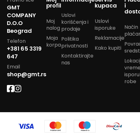
profil
kupaca
i
GMT
K
dost
e
COMPANY
Uslovi
c
Moj
Uslovi
korišćenja i
D.O.O
e
Način
nalog
isporuke
prodaje
l
Beograd
plaća
j
Moja
Reklamacije
Politika
Telefon
a
Povra
korpa
privatnosti
Kako kupiti
+381 65 3319
sreds
R
Kontaktirajte
647
a
Lokacij
nas
n
Email
vrem
a
shop@gmt.rs
ispor
c
robe
S
u
n
c
o
b
r
a
n