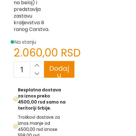
na beloj) i
predstavlja
U
zastavu
F
kraljevstva ili
-
ranog Carstva.
H
-
Na stanju
C
2.060,00 RSD
-
Č
-
D
Dodaj
Ž
u
-
korpu
Š
Besplatna dostava
Ostale
za iznos preko
zastave
4500,00 rsd samo na
teritoriji Srbije.
T
e
Troškovi dostave za
m
iznos manje od
a
4500,00 rsd iznose
t
558,00 rsd.