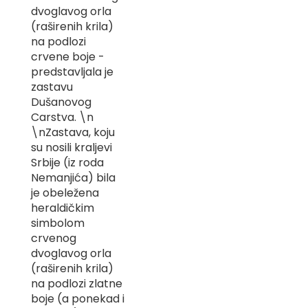
-
dvoglavog orla
Z
(raširenih krila)
na podlozi
I
crvene boje -
-
predstavljala je
J
zastavu
K
Dušanovog
Carstva. \n
O
\nZastava, koju
-
su nosili kraljevi
P
Srbije (iz roda
-
R
Nemanjića) bila
je obeležena
L
heraldičkim
simbolom
M
crvenog
dvoglavog orla
N
(raširenih krila)
S
na podlozi zlatne
boje (a ponekad i
T