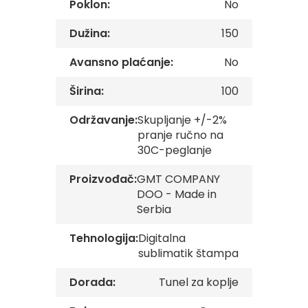
Poklon:
No
v
e
Dužina:
150
Z
a
Avansno plaćanje:
No
s
t
Širina:
100
a
v
Održavanje:
Skupljanje +/-2%
e
pranje ručno na
O
r
30C-peglanje
g
a
Proizvođač:
GMT COMPANY
n
DOO - Made in
i
Serbia
z
a
c
Tehnologija:
Digitalna
i
sublimatik štampa
j
a
Dorada:
Tunel za koplje
Oprema