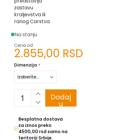
predstavlja
zastavu
U
kraljevstva ili
ranog Carstva.
F
-
H
Na stanju
-
C
Cena od
2.855,00 RSD
-
Č
-
Dimenzija
D
Ž
-
Š
Dodaj
Ostale
u
zastave
korpu
T
Besplatna dostava
e
za iznos preko
m
4500,00 rsd samo na
a
t
teritoriji Srbije.