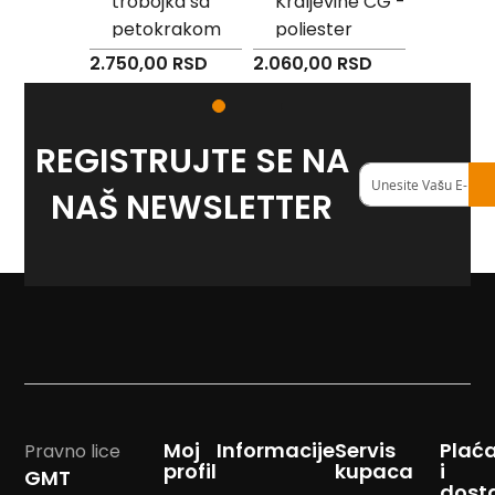
ne Crne
trobojka sa
Kraljevine CG -
Patrija
m
saten
petokrakom
poliester
- poli
p
o
2.750,00 RSD
2.060,00 RSD
2.060,0
m
0 RSD
B
a
REGISTRUJTE SE NA
n
Registruj
d
se
NAŠ NEWSLETTER
a
na
n
m
naš
a
<strong>newslett
r
a
m
e
J
a
s
t
Moj
Informacije
Servis
Plać
Pravno lice
u
profil
kupaca
i
GMT
k
dost