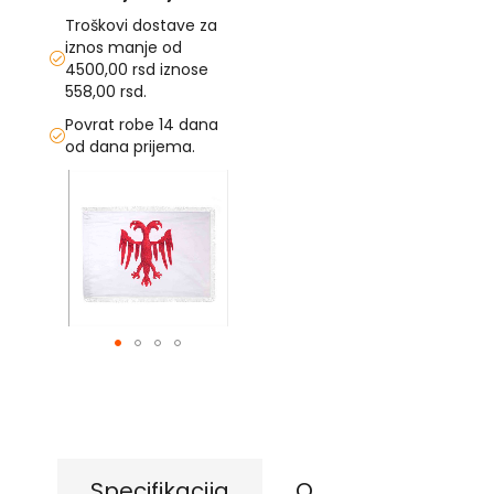
s
Troškovi dostave za
k
iznos manje od
e
4500,00 rsd iznose
z
a
558,00 rsd.
s
Povrat robe 14 dana
t
od dana prijema.
a
v
Skip
e
to
the
O
end
p
of
š
the
t
i
images
n
gallery
s
Skip
k
e
to
z
the
a
beginning
s
of
t
the
Specifikacija
O
a