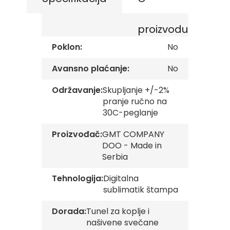
images
v
gallery
e
proizvodu
Z
a
Poklon:
No
s
t
Avansno plaćanje:
No
a
v
Održavanje:
Skupljanje +/-2%
e
O
pranje ručno na
r
30C-peglanje
g
a
Proizvođač:
GMT COMPANY
n
DOO - Made in
i
z
Serbia
a
c
Tehnologija:
Digitalna
i
sublimatik štampa
j
a
Dorada:
Tunel za koplje i
našivene svečane
Oprema