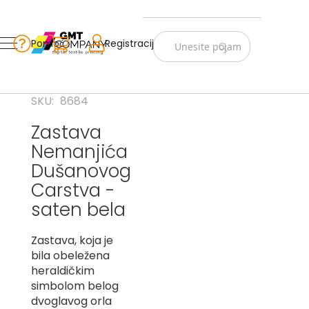
Zastave
Srbije
Pomoć
Korpa
Registracija
Skip
Vojno
to
istorijske
Content
Navijački
SKU
8684
rekviziti
Zastava
Zastave
Nemanjića
sveta
Dušanovog
A
Carstva -
B
saten bela
V
Zastava, koja je
-
bila obeležena
G
heraldičkim
D
simbolom belog
-
dvoglavog orla
E