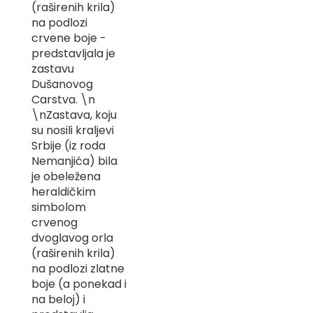
(raširenih krila)
-
na podlozi
Z
crvene boje -
I
predstavljala je
-
zastavu
J
Dušanovog
Carstva. \n
K
\nZastava, koju
O
su nosili kraljevi
-
Srbije (iz roda
P
Nemanjića) bila
-
je obeležena
R
heraldičkim
L
simbolom
crvenog
M
dvoglavog orla
(raširenih krila)
N
na podlozi zlatne
boje (a ponekad i
S
na beloj) i
T