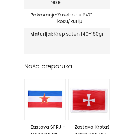
rese
Reklamni
tekstil
Pakovanje:
Zasebno u PVC
kesu/kutiju
M
o
Materijal:
Krep saten 140-160gr
u
s
e
p
a
d
Naša preporuka
P
e
š
k
i
r
i
s
a
š
Zastava SFRJ -
Zastava Krstaš
Zasta
t
a