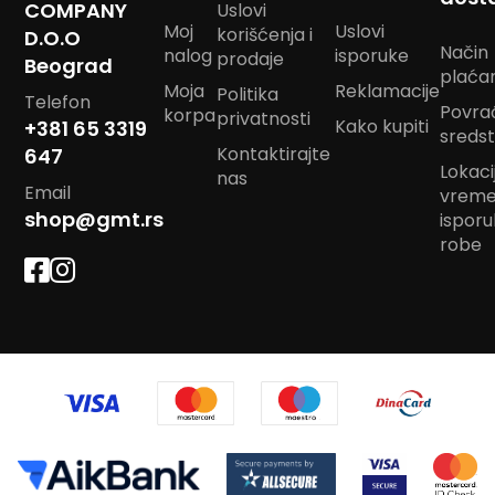
COMPANY
Uslovi
K
Moj
Uslovi
korišćenja i
D.O.O
e
Način
nalog
isporuke
prodaje
Beograd
c
plaća
e
Moja
Reklamacije
Politika
Telefon
l
Povra
korpa
privatnosti
Kako kupiti
j
+381 65 3319
sreds
a
Kontaktirajte
647
Lokacij
nas
R
Email
vrem
a
shop@gmt.rs
ispor
n
robe
a
c
S
u
n
c
o
b
r
a
n