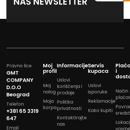
NAŠ NEWSLETTER
na
m
p
naš
o
<strong>newslett
m
B
a
n
d
a
n
m
Moj
Informacije
Servis
Plać
Pravno lice
a
profil
kupaca
i
GMT
r
dost
a
COMPANY
Uslovi
m
Moj
Uslovi
korišćenja i
D.O.O
e
Način
nalog
isporuke
prodaje
Beograd
plaća
J
Moja
Reklamacije
Politika
Telefon
a
Povra
korpa
privatnosti
Kako kupiti
s
+381 65 3319
sreds
t
Kontaktirajte
647
u
Lokacij
nas
k
Email
vrem