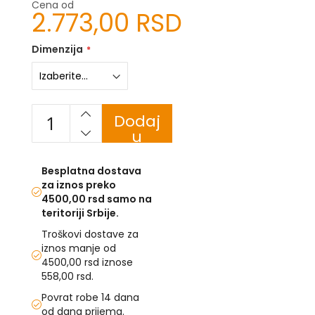
Cena od
2.773,00 RSD
U
Dimenzija
F
-
H
-
C
-
Dodaj
Č
u
-
korpu
D
Ž
Besplatna dostava
-
za iznos preko
Š
4500,00 rsd samo na
teritoriji Srbije.
Ostale
zastave
Troškovi dostave za
iznos manje od
T
4500,00 rsd iznose
e
558,00 rsd.
m
a
Povrat robe 14 dana
t
od dana prijema.