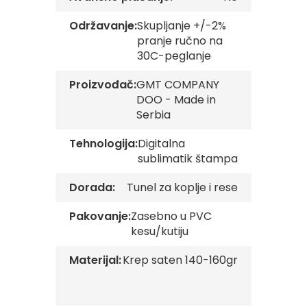
v
e
Održavanje:
Skupljanje +/-2%
pranje ručno na
Z
30C-peglanje
a
s
Proizvođač:
GMT COMPANY
t
a
DOO - Made in
v
Serbia
e
O
Tehnologija:
Digitalna
r
sublimatik štampa
g
a
n
Dorada:
Tunel za koplje i rese
i
z
Pakovanje:
Zasebno u PVC
a
kesu/kutiju
c
i
j
Materijal:
Krep saten 140-160gr
a
Oprema