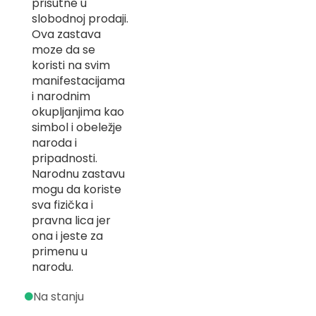
prisutne u
-
slobodnoj prodaji.
Z
Ova zastava
moze da se
I
-
koristi na svim
J
manifestacijama
i narodnim
K
okupljanjima kao
simbol i obeležje
O
-
naroda i
P
pripadnosti.
-
Narodnu zastavu
R
mogu da koriste
sva fizička i
L
pravna lica jer
M
ona i jeste za
primenu u
N
narodu.
S
Na stanju
T