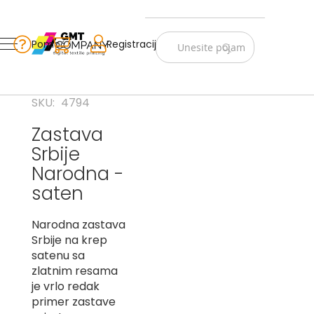
Zastave
Srbije
Pomoć
Korpa
Registracija
Skip
Vojno
to
istorijske
Content
Navijački
SKU
4794
rekviziti
Zastava
Zastave
Srbije
sveta
Narodna -
A
saten
B
Narodna zastava
V
Srbije na krep
-
satenu sa
G
zlatnim resama
je vrlo redak
D
-
primer zastave
E