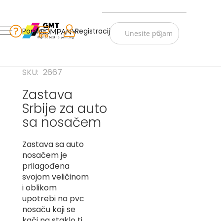
Zastave
Srbije
Pomoć
Korpa
Registracija
Skip
Vojno
to
istorijske
Content
Navijački
SKU
2667
rekviziti
Zastava
Zastave
Srbije za auto
sveta
sa nosačem
A
Zastava sa auto
B
nosačem je
V
prilagođena
-
svojom veličinom
G
i oblikom
upotrebi na pvc
D
nosaču koji se
-
E
kači na staklo tj.