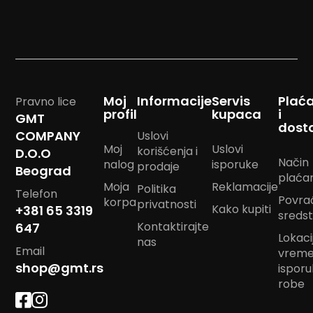
m
p
o
m
B
a
Moj
Informacije
Servis
Plać
n
Pravno lice
profil
kupaca
i
d
GMT
a
dost
COMPANY
Uslovi
n
Moj
Uslovi
korišćenja i
m
D.O.O
Način
a
nalog
isporuke
prodaje
Beograd
r
plaća
Moja
Reklamacije
Politika
a
Telefon
Povra
m
korpa
privatnosti
Kako kupiti
+381 65 3319
e
sreds
Kontaktirajte
647
Lokacij
J
nas
Email
vrem
a
s
shop@gmt.rs
ispor
t
robe
u
k