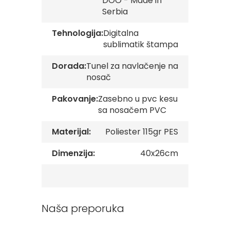
DOO - Made in
v
Serbia
e
Tehnologija:
Digitalna
Z
sublimatik štampa
a
s
t
Dorada:
Tunel za navlačenje na
a
nosač
v
e
Pakovanje:
Zasebno u pvc kesu
O
sa nosačem PVC
r
g
a
Materijal:
Poliester 115gr PES
n
i
Dimenzija:
40x26cm
z
a
c
i
j
a
Naša preporuka
Oprema