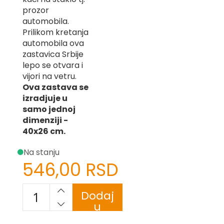
-
prozor
Z
automobila.
Prilikom kretanja
I
automobila ova
-
J
zastavica Srbije
lepo se otvara i
K
vijori na vetru.
Ova zastava se
O
izradjuje u
-
samo jednoj
P
-
dimenziji -
R
40x26 cm.
L
Na stanju
546,00 RSD
M
N
Dodaj
S
u
korpu
T