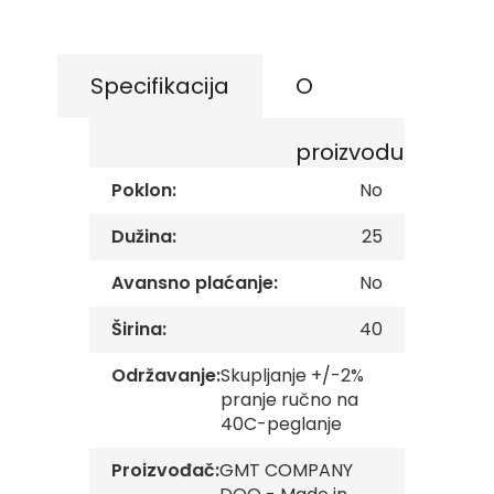
the
s
k
beginning
e
of
z
the
Specifikacija
O
a
images
s
gallery
t
proizvodu
a
v
Poklon:
No
e
O
Dužina:
25
p
š
Avansno plaćanje:
No
t
i
Širina:
40
n
s
k
Održavanje:
Skupljanje +/-2%
e
pranje ručno na
z
40C-peglanje
a
s
Proizvođač:
GMT COMPANY
t
a