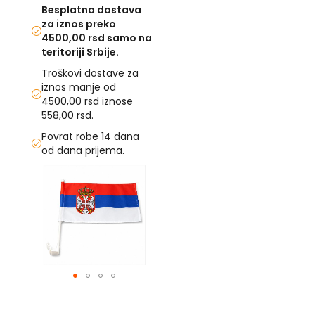
Besplatna dostava
U
za iznos preko
4500,00 rsd samo na
F
teritoriji Srbije.
-
Troškovi dostave za
H
iznos manje od
-
C
4500,00 rsd iznose
-
558,00 rsd.
Č
Povrat robe 14 dana
-
od dana prijema.
D
Ž
Skip
-
to
Š
the
end
Ostale
of
zastave
the
images
T
gallery
e
m
Skip
a
to
t