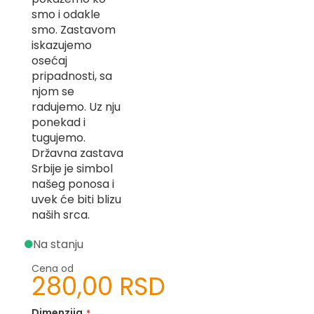
-
smo i odakle
Z
smo. Zastavom
iskazujemo
I
osećaj
-
J
pripadnosti, sa
njom se
K
radujemo. Uz nju
ponekad i
O
tugujemo.
-
Državna zastava
P
-
Srbije je simbol
R
našeg ponosa i
uvek će biti blizu
L
naših srca.
M
Na stanju
N
Cena od
280,00 RSD
S
T
Dimenzija