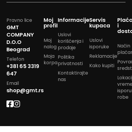
m
p
o
Moj
Informacije
Servis
Plać
Pravno lice
m
profil
kupaca
i
GMT
dost
B
COMPANY
Uslovi
a
Moj
Uslovi
korišćenja i
D.O.O
n
Način
nalog
isporuke
prodaje
d
Beograd
plaća
a
Moja
Reklamacije
Politika
n
Telefon
Povra
korpa
privatnosti
m
Kako kupiti
+381 65 3319
sreds
a
Kontaktirajte
647
r
Lokacij
nas
a
Email
vrem
m
shop@gmt.rs
e
ispor
robe
J
a
s
t
u
k