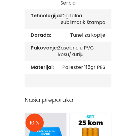
Serbia
v
e
Tehnologija:
Digitalna
Z
sublimatik štampa
a
s
Dorada:
Tunel za koplje
t
a
Pakovanje:
Zasebno u PVC
v
e
kesu/kutiju
O
r
Materijal:
Poliester 115gr PES
g
a
n
i
z
a
Naša preporuka
c
i
j
a
10 %
10 %
Oprema