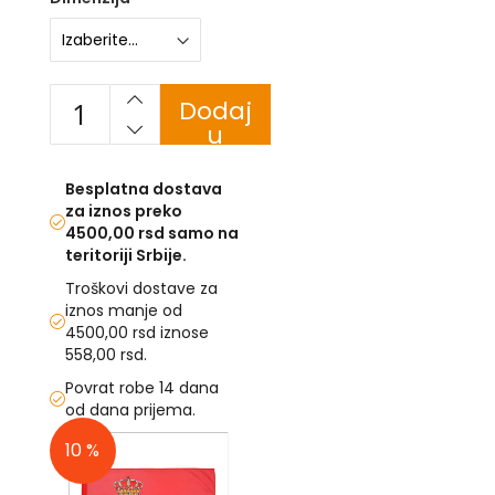
U
F
-
Dodaj
H
u
-
korpu
C
-
Besplatna dostava
Č
za iznos preko
-
4500,00 rsd samo na
D
teritoriji Srbije.
Ž
-
Troškovi dostave za
Š
iznos manje od
4500,00 rsd iznose
Ostale
558,00 rsd.
zastave
Povrat robe 14 dana
T
od dana prijema.
e
Skip
m
10 %
to
a
t
the