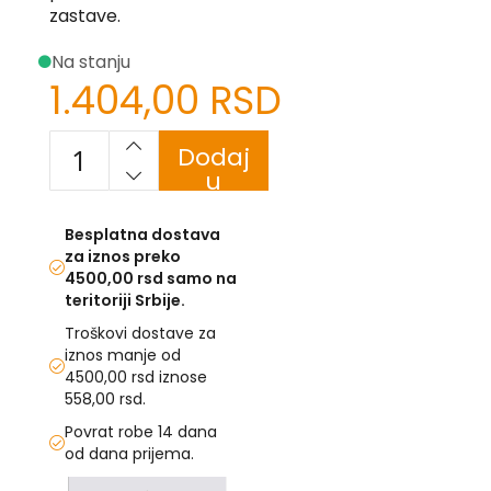
zastave.
-
Z
Na stanju
I
1.404,00 RSD
-
J
Dodaj
K
u
O
korpu
-
Besplatna dostava
P
za iznos preko
-
R
4500,00 rsd samo na
teritoriji Srbije.
L
Troškovi dostave za
iznos manje od
M
4500,00 rsd iznose
558,00 rsd.
N
Povrat robe 14 dana
S
od dana prijema.
Skip
T