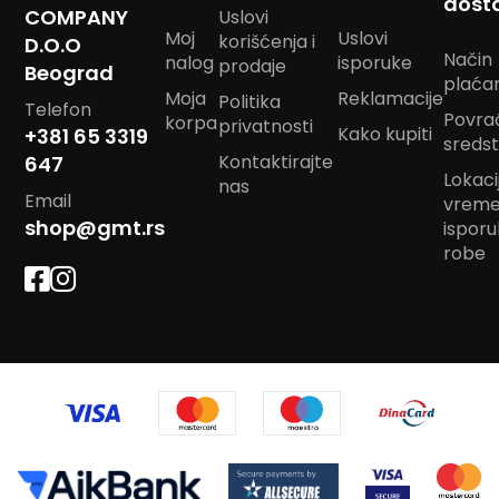
dost
COMPANY
Uslovi
Reklamni
Moj
Uslovi
korišćenja i
D.O.O
tekstil
Način
nalog
isporuke
prodaje
Beograd
plaća
M
Moja
Reklamacije
Politika
Telefon
o
Povra
korpa
privatnosti
Kako kupiti
u
+381 65 3319
sreds
s
Kontaktirajte
647
e
Lokacij
nas
p
Email
vrem
a
shop@gmt.rs
ispor
d
robe
P
e
š
k
i
r
i
s
a
š
t
a