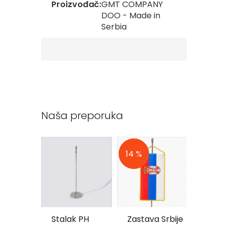
Proizvođač:
GMT COMPANY
s
k
DOO - Made in
e
Serbia
z
a
s
t
a
v
e
O
Naša preporuka
p
š
t
i
n
14 %
s
k
e
z
a
s
t
 za
Stalak PH
Zastava Srbije
Koplje
a