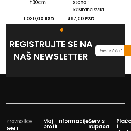
vu PVC
h30cm
stona -
zasta
v
m
kaširana svila
Drven
e
220c
Specijalna
RSD
1.030,00 RSD
467,00 RSD
1.840,00
Z
cena
a
546,00 RSD
s
t
REGISTRUJTE SE NA
a
v
Registruj
e
se
NAŠ NEWSLETTER
O
na
r
naš
g
<strong>newslett
a
n
i
z
a
c
i
j
a
Moj
Informacije
Servis
Plać
Pravno lice
profil
kupaca
i
Oprema
GMT