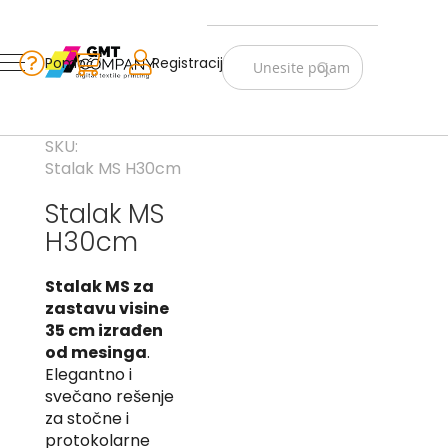
Zastave
Srbije
Pomoć
Korpa
Registracija
Skip
Vojno
to
istorijske
Content
Navijački
SKU
rekviziti
Stalak MS H30cm
Zastave
Stalak MS
sveta
H30cm
A
Stalak MS za
B
zastavu visine
35 cm izrađen
V
od mesinga
.
-
G
Elegantno i
svečano rešenje
D
za stočne i
-
protokolarne
E