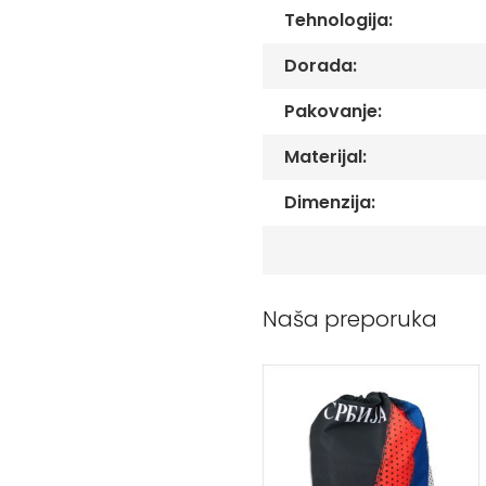
Peškiri
Tehnologija:
sa
štampom
Dorada:
Bandan
marame
Pakovanje:
Jastuk
Materijal:
Kecelja
Ranac
Dimenzija:
Suncobran
Torbe
Akcija
Naša preporuka
Veleprodaja