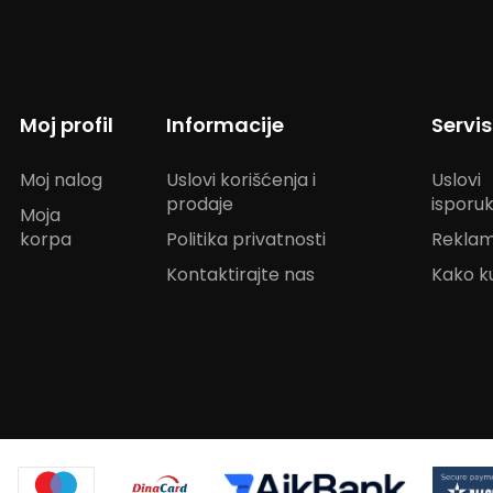
Moj profil
Informacije
Servi
Moj nalog
Uslovi korišćenja i
Uslovi
prodaje
isporu
Moja
korpa
Politika privatnosti
Reklam
Kontaktirajte nas
Kako ku