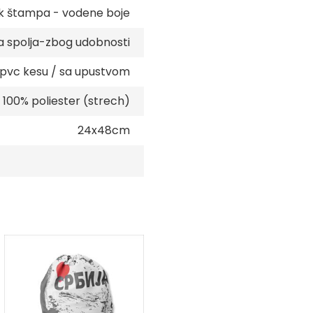
ik štampa - vodene boje
a spolja-zbog udobnosti
pvc kesu / sa upustvom
100% poliester (strech)
24x48cm