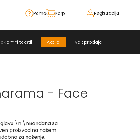
Registracija
Pomoć
Korpa
Skip
to
Content
Reklamni tekstil
Akcija
Veleprodaja
arama - Face
 glavu \n \nBandana sa
stven proizvod na našem
 udobna za nošenje,