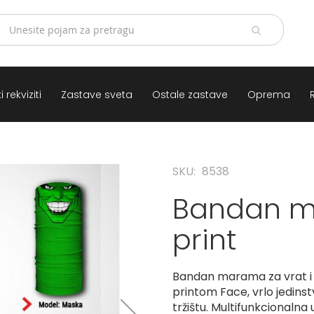
 rekviziti
Zastave sveta
Ostale zastave
Oprema
SKU
8538
Bandan m
print
Bandan marama za vrat i
printom Face, vrlo jedin
tržištu. Multifunkcionalna