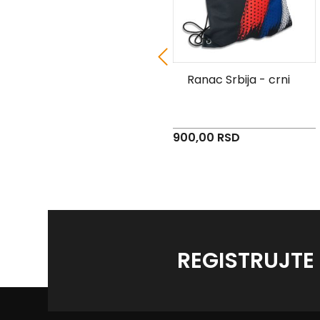
Jastuk Orao Srbija -
Ranac Srbija - crni
plavi
780,00 RSD
900,00 RSD
REGISTRUJTE