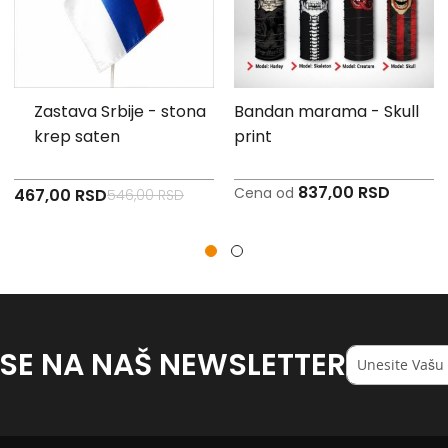
Zastava Srbije - stona
Bandan marama - Skull
krep saten
print
837,00 RSD
Specijalna
Cena od
467,00 RSD
546,00 RSD
cena
 SE NA NAŠ NEWSLETTER
Registruj
se
na
naš
<strong>newsl