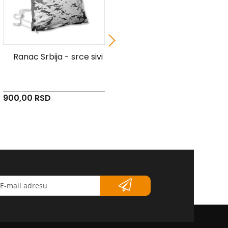
Ranac Srbija - srce sivi
Jastuk Orao Srbija -
plavi
900,00 RSD
780,00 RSD
etter</strong>