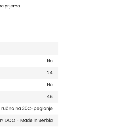
na prijema.
No
24
No
48
e ručno na 30C-peglanje
 DOO - Made in Serbia