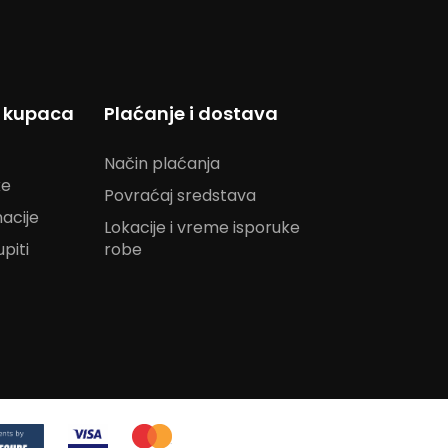
s kupaca
Plaćanje i dostava
Način plaćanja
ke
Povraćaj sredstava
acije
Lokacije i vreme isporuke
piti
robe