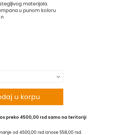
stegljivog materijala.
štampana u punom koloru
\n
daj u korpu
os preko 4500,00 rsd samo na teritoriji
manje od 4500,00 rsd iznose 558,00 rsd.