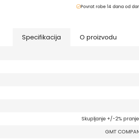
Povrat robe 14 dana od da
Specifikacija
O proizvodu
Skupljanje +/-2% pranj
GMT COMPANY