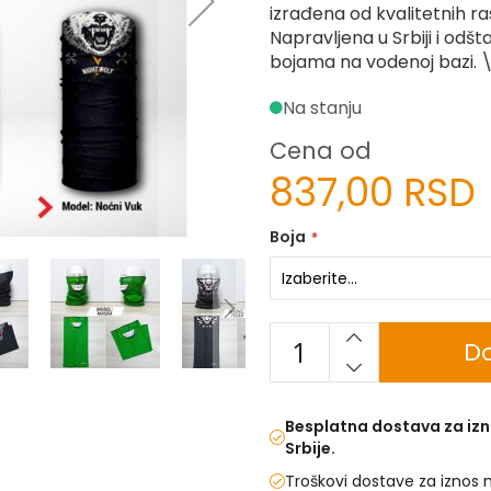
izrađena od kvalitetnih ra
Napravljena u Srbiji i od
bojama na vodenoj bazi. 
Na stanju
Cena od
837,00 RSD
Boja
Do
Besplatna dostava za izn
Srbije.
Troškovi dostave za iznos 