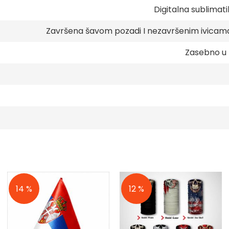
Digitalna sublimat
Završena šavom pozadi I nezavršenim ivicam
Zasebno u 
14 %
12 %