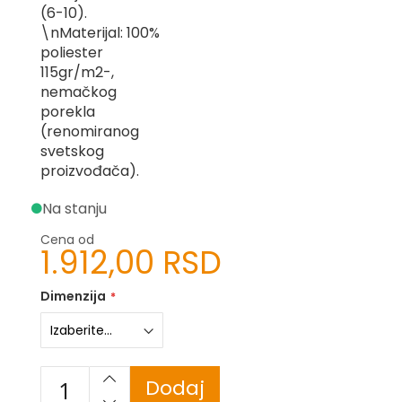
(6-10).
-
Z
\nMaterijal: 100%
poliester
I
115gr/m2-,
-
nemačkog
J
porekla
K
(renomiranog
svetskog
O
proizvođača).
-
P
Na stanju
-
R
Cena od
1.912,00 RSD
L
M
Dimenzija
N
S
Dodaj
T