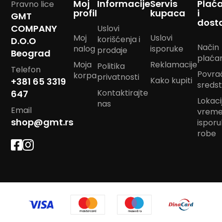
Moj
Informacije
Servis
Plać
Pravno lice
m
profil
kupaca
i
GMT
p
dost
o
COMPANY
Uslovi
m
Moj
Uslovi
korišćenja i
D.O.O
Način
nalog
isporuke
prodaje
Beograd
B
plaća
a
Moja
Reklamacije
Politika
Telefon
n
Povra
korpa
privatnosti
Kako kupiti
d
+381 65 3319
sreds
a
Kontaktirajte
647
n
Lokacij
nas
m
Email
vrem
a
shop@gmt.rs
ispor
r
robe
a
m
e
J
a
s
t
u
k