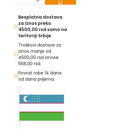
u
korpu
U
Besplatna dostava
F
za iznos preko
-
4500,00 rsd samo na
H
teritoriji Srbije.
-
C
Troškovi dostave za
-
iznos manje od
Č
4500,00 rsd iznose
-
558,00 rsd.
D
Ž
Povrat robe 14 dana
-
od dana prijema.
Š
Skip
to
Ostale
the
zastave
end
of
T
the
e
m
images
a
gallery
Skip
t
to