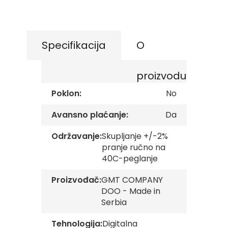
s
the
k
beginning
e
of
z
the
a
Specifikacija
O
images
s
t
gallery
a
proizvodu
v
e
Poklon:
No
O
Avansno plaćanje:
Da
p
š
t
Održavanje:
Skupljanje +/-2%
i
pranje ručno na
n
40C-peglanje
s
k
Proizvođač:
GMT COMPANY
e
z
DOO - Made in
a
Serbia
s
t
Tehnologija:
Digitalna
a