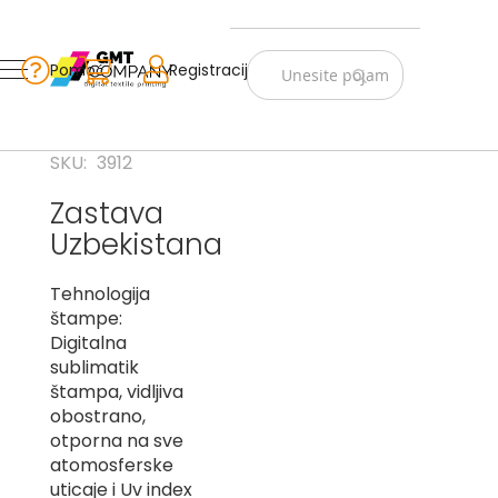
Zastave
Srbije
Pomoć
Korpa
Registracija
Skip
Vojno
to
istorijske
Content
Navijački
SKU
3912
rekviziti
Zastava
Zastave
Uzbekistana
sveta
A
Tehnologija
štampe:
B
Digitalna
sublimatik
V
štampa, vidljiva
-
G
obostrano,
otporna na sve
D
atomosferske
-
uticaje i Uv index
E