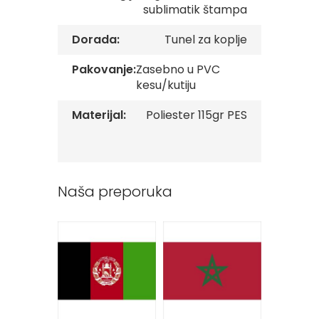
sublimatik štampa
v
e
Dorada:
Tunel za koplje
Z
a
Pakovanje:
Zasebno u PVC
s
kesu/kutiju
t
a
v
Materijal:
Poliester 115gr PES
e
O
r
g
a
Naša preporuka
n
i
z
a
c
i
j
a
Oprema