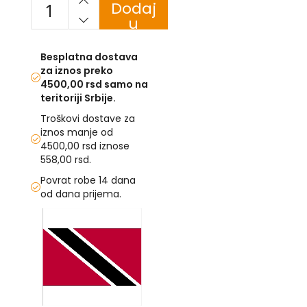
Dodaj
u
U
korpu
F
Besplatna dostava
-
za iznos preko
H
4500,00 rsd samo na
-
teritoriji Srbije.
C
-
Troškovi dostave za
Č
iznos manje od
-
4500,00 rsd iznose
D
558,00 rsd.
Ž
-
Povrat robe 14 dana
Š
od dana prijema.
Ostale
Skip
zastave
to
the
T
end
e
of
m
the
a
images
t