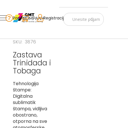
Zastave
Srbije
Pomoć
Korpa
Registracija
Skip
Vojno
to
istorijske
Content
Navijački
SKU
3876
rekviziti
Zastava
Zastave
Trinidada i
sveta
Tobaga
A
Tehnologija
B
štampe:
V
Digitalna
-
sublimatik
G
štampa, vidljiva
obostrano,
D
otporna na sve
-
E
atomosferske