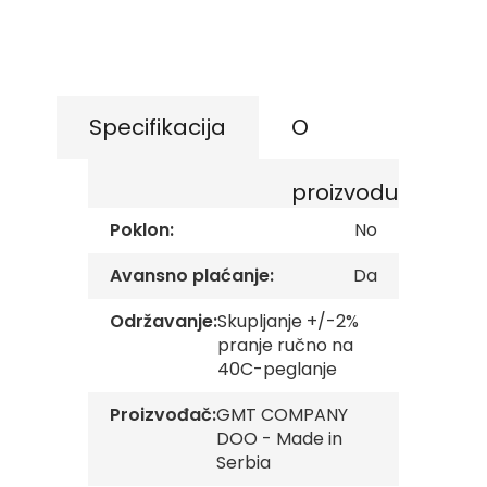
gallery
Skip
s
to
k
e
the
z
beginning
a
of
s
the
Specifikacija
O
t
images
a
gallery
v
e
proizvodu
O
Poklon:
No
p
š
Avansno plaćanje:
Da
t
i
Održavanje:
Skupljanje +/-2%
n
pranje ručno na
s
k
40C-peglanje
e
z
Proizvođač:
GMT COMPANY
a
DOO - Made in
s
Serbia
t
a