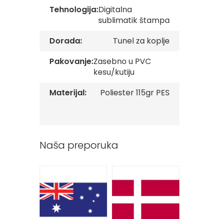
v
Tehnologija:
Digitalna
e
sublimatik štampa
Z
Dorada:
Tunel za koplje
a
s
t
Pakovanje:
Zasebno u PVC
a
kesu/kutiju
v
e
Materijal:
Poliester 115gr PES
O
r
g
a
n
i
Naša preporuka
z
a
c
i
j
a
Oprema