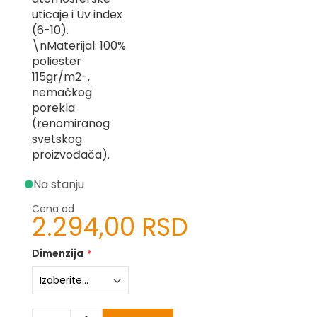
-
uticaje i Uv index
Z
(6-10).
\nMaterijal: 100%
I
poliester
-
J
115gr/m2-,
nemačkog
K
porekla
(renomiranog
O
svetskog
-
proizvođača).
P
-
R
Na stanju
L
Cena od
2.294,00 RSD
M
Dimenzija
N
S
T