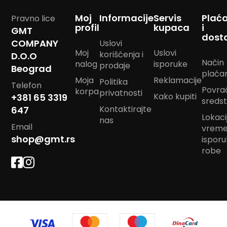
m
Moj
Informacije
Servis
Plać
p
Pravno lice
o
profil
kupaca
i
GMT
m
dost
COMPANY
Uslovi
Moj
Uslovi
korišćenja i
B
D.O.O
Način
nalog
isporuke
a
prodaje
Beograd
n
plaća
Moja
Reklamacije
Politika
d
Telefon
Povra
korpa
a
privatnosti
Kako kupiti
+381 65 3319
n
sreds
Kontaktirajte
647
m
Lokacij
a
nas
Email
r
vrem
a
shop@gmt.rs
ispor
m
robe
e
J
a
s
t
u
k