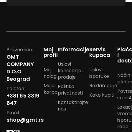
m
p
o
m
B
a
n
d
Moj
Informacije
Servis
Plać
Pravno lice
a
profil
kupaca
i
GMT
n
dost
COMPANY
m
Uslovi
a
Moj
Uslovi
korišćenja i
D.O.O
r
Način
nalog
isporuke
prodaje
Beograd
a
plaća
m
Moja
Reklamacije
Politika
Telefon
e
Povra
korpa
privatnosti
Kako kupiti
+381 65 3319
sreds
J
Kontaktirajte
647
a
Lokacij
nas
s
Email
vrem
t
shop@gmt.rs
ispor
u
robe
k