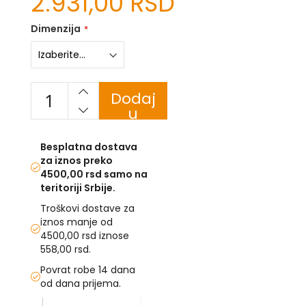
2.931,00 RSD
U
Dimenzija
F
-
H
-
Dodaj
C
u
-
Č
korpu
-
Besplatna dostava
D
Ž
za iznos preko
-
4500,00 rsd samo na
Š
teritoriji Srbije.
Troškovi dostave za
Ostale
iznos manje od
zastave
4500,00 rsd iznose
558,00 rsd.
T
e
Povrat robe 14 dana
m
od dana prijema.
a
t
Skip