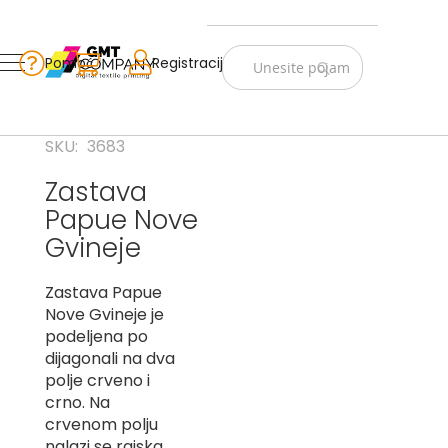
Zastave
Srbije
Pomoć
Korpa
Registracija
Skip
Vojno
to
istorijske
Content
Navijački
SKU
3683
rekviziti
Zastava
Zastave
Papue Nove
sveta
Gvineje
A
Zastava Papue
B
Nove Gvineje je
V
podeljena po
-
dijagonali na dva
G
polje crveno i
crno. Na
D
crvenom polju
-
E
nalazi se rajska