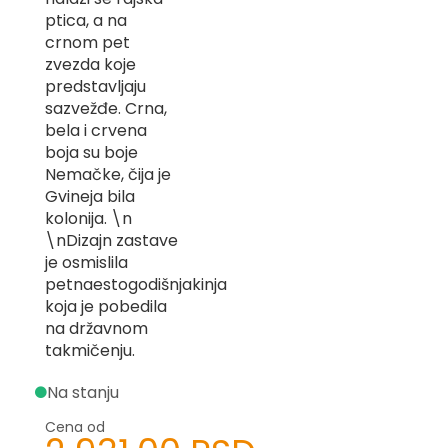
-
ptica, a na
Z
crnom pet
zvezda koje
I
predstavljaju
-
J
sazvežđe. Crna,
bela i crvena
K
boja su boje
Nemačke, čija je
O
Gvineja bila
-
kolonija. \n
P
-
\nDizajn zastave
R
je osmislila
petnaestogodišnjakinja
L
koja je pobedila
na državnom
M
takmičenju.
N
Na stanju
S
Cena od
T