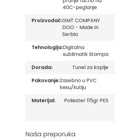
pranje ručno na
v
40C-peglanje
e
Proizvođač:
GMT COMPANY
Z
DOO - Made in
a
s
Serbia
t
a
Tehnologija:
Digitalna
v
sublimatik štampa
e
O
r
Dorada:
Tunel za koplje
g
a
Pakovanje:
Zasebno u PVC
n
kesu/kutiju
i
z
Materijal:
Poliester 115gr PES
a
c
i
j
a
Naša preporuka
Oprema