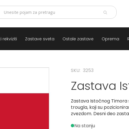
 rekviziti
Zastave sveta
Ostale zastave
Oprema
SKU
3253
Zastava I
Zastava Istočnog Timora 
trougla, koji su pozicionir
zvezdom. Desni deo zastav
Na stanju