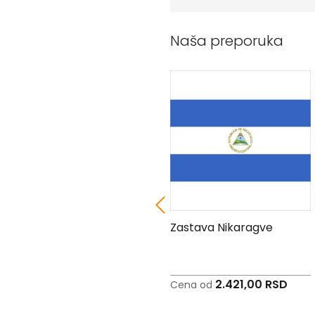
Peškiri
sa
štampom
Naša preporuka
Bandan
marame
Jastuk
Kecelja
Ranac
Suncobran
Torbe
Akcija
Veleprodaja
Zastava San Marina
Zastava Nikaragve
2.549,00 RSD
2.421,00 RSD
Cena od
Cena od