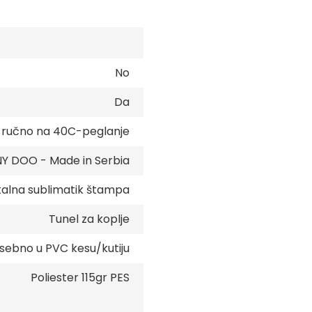
No
Da
e ručno na 40C-peglanje
 DOO - Made in Serbia
talna sublimatik štampa
Tunel za koplje
sebno u PVC kesu/kutiju
Poliester 115gr PES