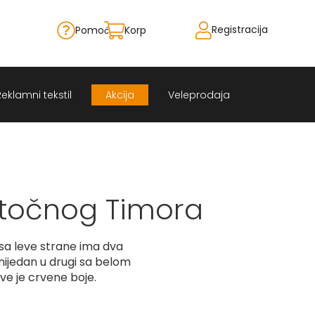
Registracija
Pomoć
Korpa
Skip
to
Content
Reklamni tekstil
Akcija
Veleprodaja
stočnog Timora
sa leve strane ima dva
anijedan u drugi sa belom
e je crvene boje.