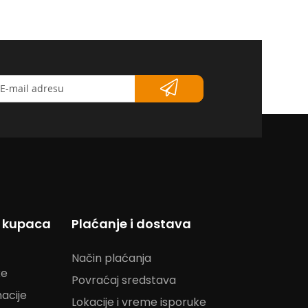
etter</strong>
s kupaca
Plaćanje i dostava
Način plaćanja
ke
Povraćaj sredstava
acije
Lokacije i vreme isporuke