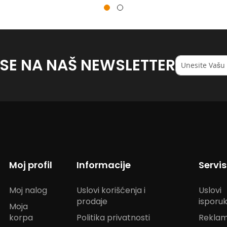
 SE NA NAŠ NEWSLETTER
Registruj
se
na
naš
<strong>newsl
Moj profil
Informacije
Servi
Moj nalog
Uslovi korišćenja i
Uslovi
prodaje
isporu
Moja
korpa
Politika privatnosti
Reklam