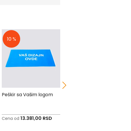
10 %
Peškir sa Vašim logom
Zastava San Marina
13.381,00 RSD
2.549,00 RSD
Cena od
Cena od