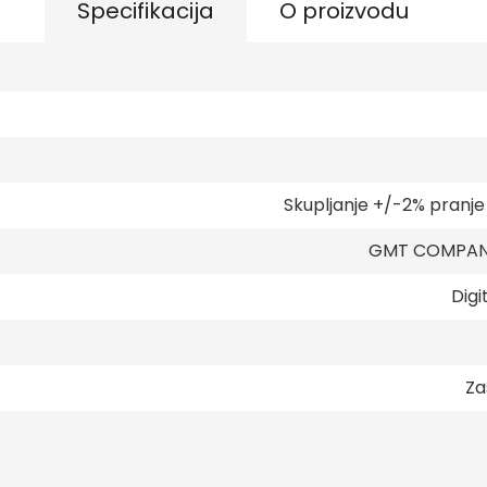
Specifikacija
O proizvodu
Skupljanje +/-2% pranj
GMT COMPANY
Digi
Za