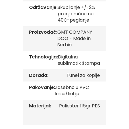
s
Održavanje:
Skupljanje +/-2%
k
e
pranje ručno na
z
40C-peglanje
a
s
Proizvođač:
GMT COMPANY
t
DOO - Made in
a
v
Serbia
e
Tehnologija:
Digitalna
O
sublimatik štampa
p
š
Dorada:
Tunel za koplje
t
i
n
Pakovanje:
Zasebno u PVC
s
kesu/kutiju
k
e
Materijal:
Poliester 115gr PES
z
a
s
t
a