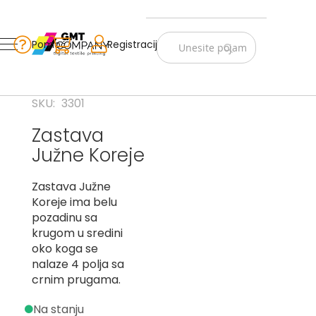
Zastave
Srbije
Pomoć
Korpa
Registracija
Skip
Vojno
to
istorijske
Content
Navijački
SKU
3301
rekviziti
Zastava
Zastave
Južne Koreje
sveta
A
Zastava Južne
Koreje ima belu
B
pozadinu sa
krugom u sredini
V
oko koga se
-
G
nalaze 4 polja sa
crnim prugama.
D
-
Na stanju
E