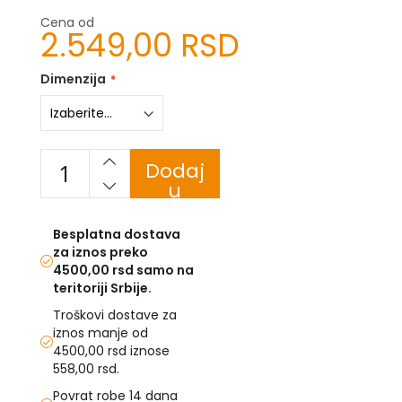
-
Cena od
Z
2.549,00 RSD
I
-
Dimenzija
J
K
O
Dodaj
-
u
P
korpu
-
R
Besplatna dostava
za iznos preko
L
4500,00 rsd samo na
teritoriji Srbije.
M
Troškovi dostave za
N
iznos manje od
4500,00 rsd iznose
S
558,00 rsd.
Povrat robe 14 dana
T