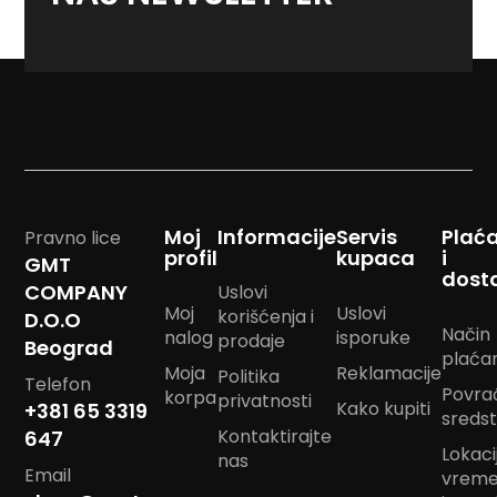
na
naš
Reklamni
<strong>newslett
tekstil
M
o
u
s
e
p
a
d
Moj
Informacije
Servis
Plać
Pravno lice
profil
kupaca
i
GMT
P
dost
COMPANY
Uslovi
e
Moj
Uslovi
š
korišćenja i
D.O.O
Način
k
nalog
isporuke
prodaje
Beograd
i
plaća
Moja
Reklamacije
r
Politika
Telefon
Povra
i
korpa
privatnosti
Kako kupiti
+381 65 3319
s
sreds
a
Kontaktirajte
647
Lokacij
š
nas
Email
t
vrem
a