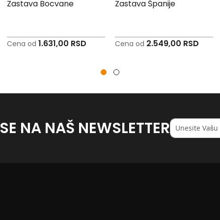
Zastava Bocvane
Zastava Španije
1.631,00 RSD
2.549,00 RSD
Cena od
Cena od
 SE NA NAŠ NEWSLETTER
Registruj
se
na
naš
<strong>newsl