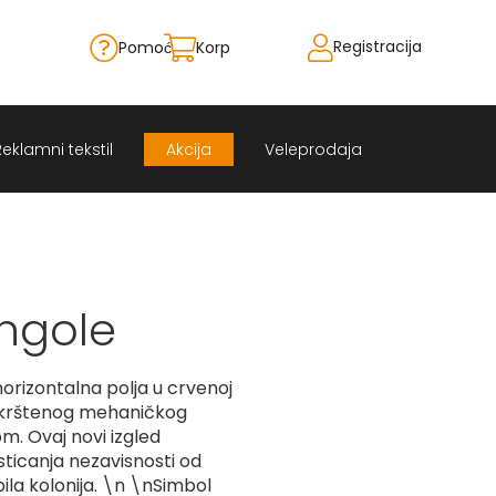
Registracija
Pomoć
Korpa
Skip
to
Content
Reklamni tekstil
Akcija
Veleprodaja
ngole
orizontalna polja u crvenoj
 ukrštenog mehaničkog
m. Ovaj novi izgled
sticanja nezavisnosti od
 bila kolonija. \n \nSimbol