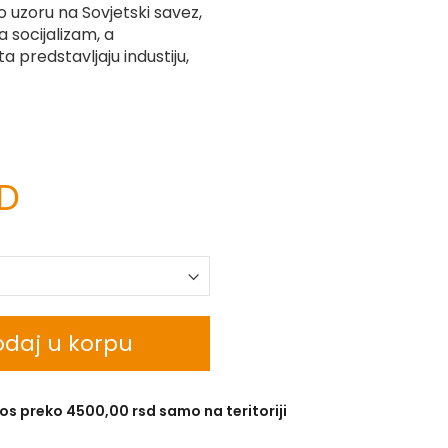
o uzoru na Sovjetski savez,
 socijalizam, a
predstavljaju industiju,
SD
daj u korpu
os preko 4500,00 rsd samo na teritoriji