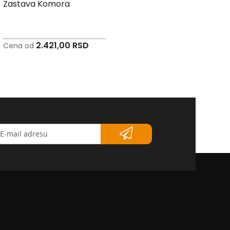
Zastava Komora
Zastava Mozambika
2.421,00 RSD
2.549,00 RSD
Cena od
Cena od
etter</strong>