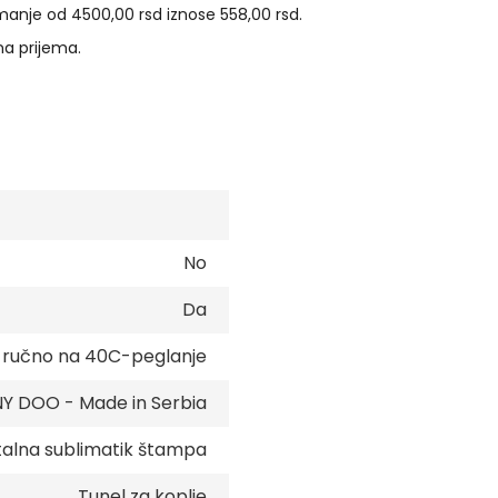
manje od 4500,00 rsd iznose 558,00 rsd.
na prijema.
No
Da
e ručno na 40C-peglanje
 DOO - Made in Serbia
talna sublimatik štampa
Tunel za koplje