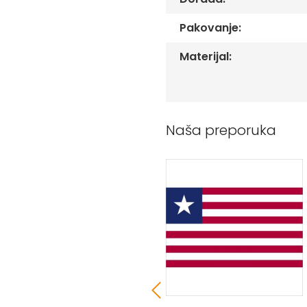
Peškiri
sa
Pakovanje:
štampom
Bandan
Materijal:
marame
Jastuk
Kecelja
Ranac
Naša preporuka
Suncobran
Torbe
Akcija
Veleprodaja