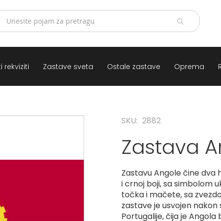
 rekviziti
Zastave sveta
Ostale zastave
Oprema
SKU
2882
Zastava A
Zastavu Angole čine dva h
i crnoj boji, sa simbolom
točka i mačete, sa zvezdo
zastave je usvojen nakon 
Portugalije, čija je Angola