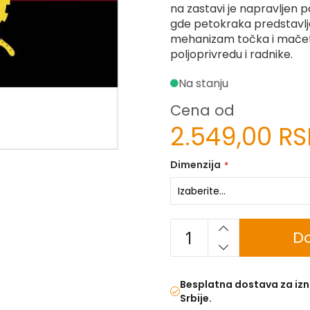
na zastavi je napravljen p
gde petokraka predstavlja
mehanizam točka i mačeta 
poljoprivredu i radnike.
Na stanju
Cena od
2.549,00 R
Dimenzija
Do
Besplatna dostava za izn
Srbije.