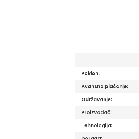
C
-
Č
-
DŽ
-
Š
Ostale
zastave
Tematske
zastave
Poklon:
Opštinske
zastave
Avansno plaćanje:
Zastave
Održavanje:
Organizacija
Oprema
Proizvođač:
Reklamni
tekstil
Tehnologija:
Mousepad
Dorada: