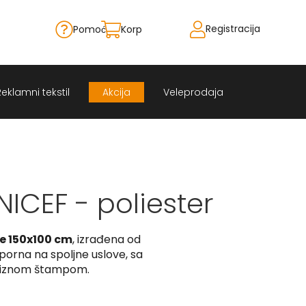
Registracija
Pomoć
Korpa
Skip
to
Content
Reklamni tekstil
Akcija
Veleprodaja
ICEF - poliester
e 150x100 cm
, izrađena od
porna na spoljne uslove, sa
ciznom štampom.