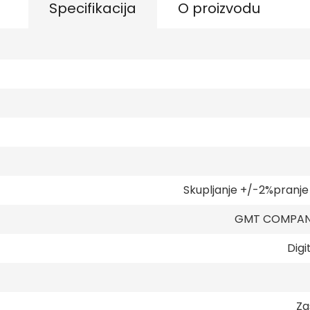
Specifikacija
O proizvodu
Skupljanje +/-2%pranj
GMT COMPANY
Digi
Za