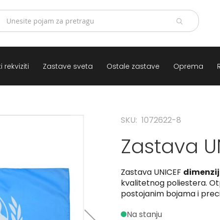
 rekviziti
Zastave sveta
Ostale zastave
Oprema
SKU
1072622-8
Zastava UN
Zastava UNICEF
dimenzij
kvalitetnog poliestera. Ot
postojanim bojama i pre
Na stanju