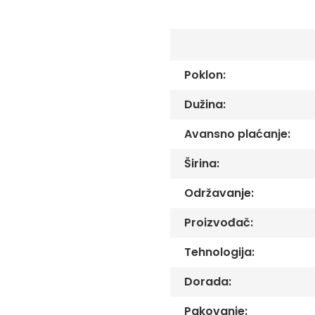
C
the
-
images
Č
gallery
-
DŽ
Poklon:
-
Š
Dužina:
Ostale
zastave
Avansno plaćanje:
Tematske
zastave
Širina:
Opštinske
zastave
Održavanje:
Zastave
Proizvođač:
Organizacija
Oprema
Tehnologija:
Reklamni
Dorada:
tekstil
Mousepad
Pakovanje: