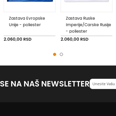
Zastava Evropske
Zastava Ruske
Unije - poliester
Imperije/Carske Rusije
- poliester
2.060,00 RSD
2.060,00 RSD
 SE NA NAŠ NEWSLETTER
Registruj
se
na
naš
<strong>newsl