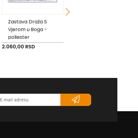
Zastava Draža S
Za slobodu i čast
Vjerom u Boga -
otadžbine - saten
poliester
2.060,00 RSD
2.975,00 RSD
etter</strong>