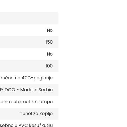
No
150
No
100
e ručno na 40C-peglanje
 DOO - Made in Serbia
talna sublimatik štampa
Tunel za koplje
sebno u PVC kesu/kutiju