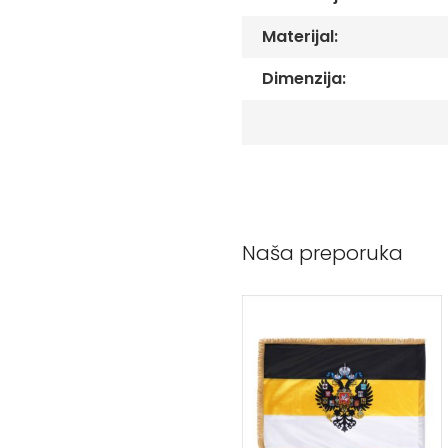
Peškiri
sa
Materijal:
štampom
Bandan
Dimenzija:
marame
Jastuk
Kecelja
Ranac
Suncobran
Torbe
Naša preporuka
Akcija
Veleprodaja