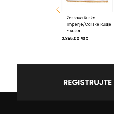
Za slobodu i čast
Zastava Ruske
otadžbine - saten
Imperije/Carske Rusije
- saten
2.975,00 RSD
2.855,00 RSD
REGISTRUJTE