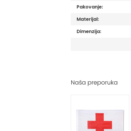
Peškiri
Pakovanje:
sa
štampom
Materijal:
Bandan
marame
Dimenzija:
Jastuk
Kecelja
Ranac
Suncobran
Torbe
Akcija
Naša preporuka
Veleprodaja