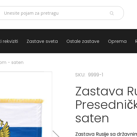
 rekviziti
Zastave sveta
Ostale zastave
Oprema
bom - saten
SKU
9999-1
Zastava Ru
Presednic
saten
Zastava Rusije sa državn