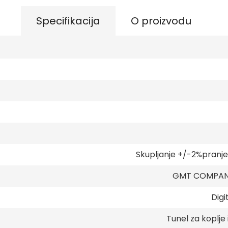
Specifikacija
O proizvodu
Skupljanje +/-2%pranj
GMT COMPANY
Digi
Tunel za koplje