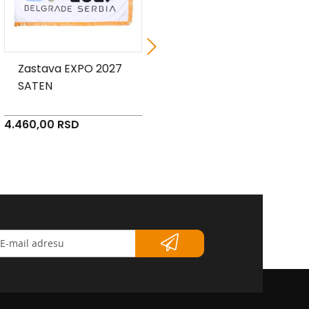
Zastava EXPO 2027
Zastava Opstine Novi
SATEN
Beograd - poliester
4.460,00 RSD
3.090,00 RSD
etter</strong>