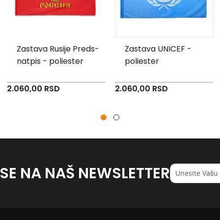
Zastava Rusije Preds-
Zastava UNICEF -
natpis - poliester
poliester
2.060,00 RSD
2.060,00 RSD
 SE NA NAŠ NEWSLETTER
Registruj
se
na
naš
<strong>newsl