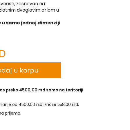
avnosti, zasnovan na
a zlatnim dvoglavim orlom u
 u samo jednoj dimenziji
SD
daj u korpu
os preko 4500,00 rsd samo na teritoriji
manje od 4500,00 rsd iznose 558,00 rsd.
na prijema.