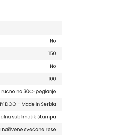
No
150
No
100
e ručno na 30C-peglanje
 DOO - Made in Serbia
talna sublimatik štampa
 i našivene svečane rese