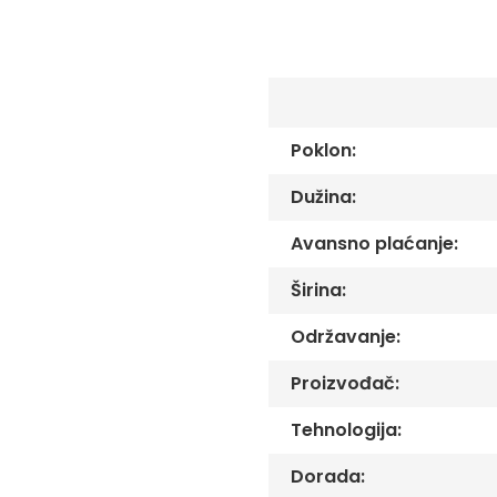
C
the
-
images
Č
gallery
-
DŽ
-
Š
Poklon:
Ostale
Dužina:
zastave
Tematske
Avansno plaćanje:
zastave
Opštinske
Širina:
zastave
Održavanje:
Zastave
Organizacija
Proizvođač:
Oprema
Reklamni
Tehnologija:
tekstil
Mousepad
Dorada: