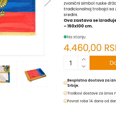
zvanični simbol ruske drž
tradicionalnoj trobojci s
sredini.
Ova zastava se izrađuje
– 150x100 cm.
Na stanju
4.460,00 R
Do
Besplatna dostava za izn
Srbije.
Troškovi dostave za iznos 
Povrat robe 14 dana od da