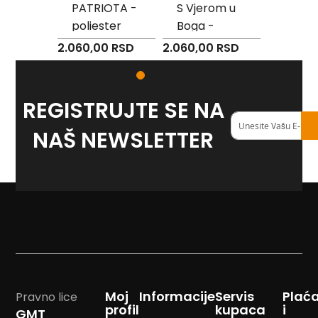
 Sada -
PATRIOTA -
S Vjerom u
TRI PR
Reklamni
ter
poliester
Boga -
polies
tekstil
poliester
0 RSD
2.060,00 RSD
2.060,00 RSD
2.060,0
M
o
u
s
REGISTRUJTE SE NA
e
Registruj
p
se
NAŠ NEWSLETTER
a
na
d
naš
<strong>newslett
P
e
š
k
i
r
i
s
a
š
Moj
Informacije
Servis
Plać
Pravno lice
t
profil
kupaca
i
GMT
a