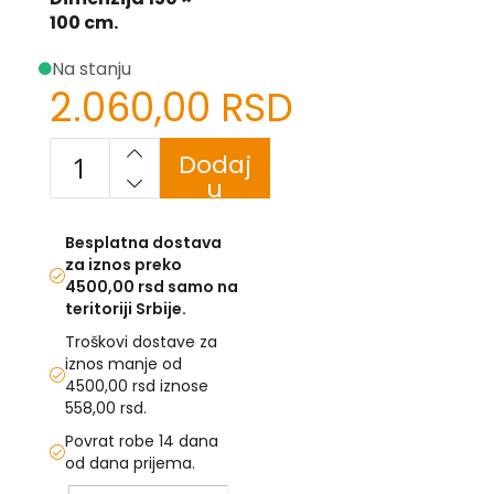
-
100 cm.
Z
Na stanju
I
2.060,00 RSD
-
J
K
Dodaj
u
O
korpu
-
P
Besplatna dostava
-
za iznos preko
R
4500,00 rsd samo na
teritoriji Srbije.
L
Troškovi dostave za
M
iznos manje od
4500,00 rsd iznose
N
558,00 rsd.
Povrat robe 14 dana
S
od dana prijema.
T