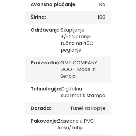
s
Avansno plaćanje:
No
k
e
Širina:
100
z
a
Održavanje:
Skupljanje
s
t
+/-2%pranje
a
ručno na 40C-
v
peglanje
e
Proizvođač:
GMT COMPANY
O
DOO - Made in
p
š
Serbia
t
i
Tehnologija:
Digitalna
n
sublimatik štampa
s
k
e
Dorada:
Tunel za koplje
z
a
Pakovanje:
Zasebno u PVC
s
kesu/kutiju
t
a