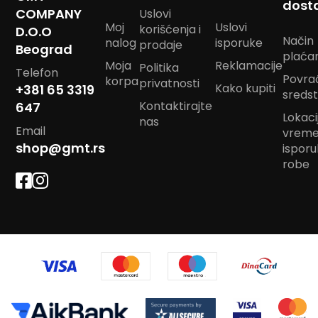
dost
m
COMPANY
Uslovi
p
Moj
Uslovi
korišćenja i
D.O.O
o
Način
nalog
isporuke
prodaje
Beograd
m
plaća
Moja
Reklamacije
Politika
Telefon
B
Povra
korpa
privatnosti
Kako kupiti
+381 65 3319
a
sreds
n
Kontaktirajte
647
d
Lokacij
nas
a
Email
vrem
n
shop@gmt.rs
ispor
m
robe
a
r
a
m
e
J
a
s
t
u
k