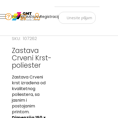
Zastave
Srbije
Pomoć
Korpa
Registracija
Skip
Vojno
to
istorijske
Content
Navijački
SKU
107262
rekviziti
Zastava
Zastave
Crveni Krst-
sveta
poliester
A
Zastava Crveni
B
krst izrađena od
V
kvalitetnog
-
poliestera, sa
G
jasnim i
postojanim
D
printom.
-
E
Dimenzija 150 ×