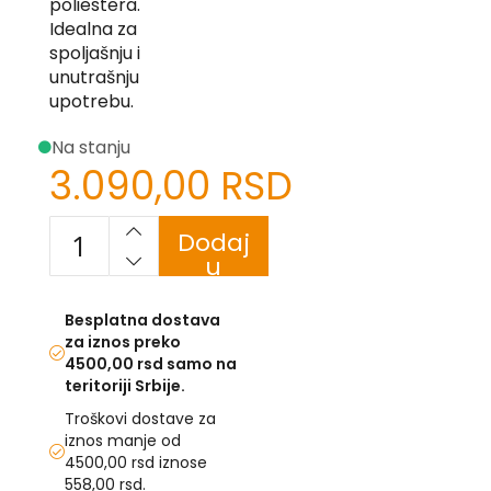
poliestera.
-
Idealna za
Z
spoljašnju i
unutrašnju
I
-
upotrebu.
J
Na stanju
K
3.090,00 RSD
O
-
Dodaj
P
-
u
R
korpu
L
Besplatna dostava
za iznos preko
M
4500,00 rsd samo na
teritoriji Srbije.
N
Troškovi dostave za
iznos manje od
S
4500,00 rsd iznose
558,00 rsd.
T