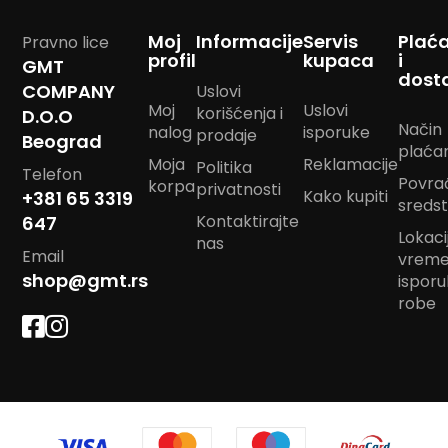
m
p
Moj
Informacije
Servis
Plać
Pravno lice
o
profil
kupaca
i
GMT
m
dost
COMPANY
Uslovi
B
Moj
Uslovi
korišćenja i
D.O.O
a
Način
nalog
isporuke
prodaje
Beograd
n
plaća
d
Moja
Reklamacije
Politika
Telefon
a
Povra
korpa
privatnosti
Kako kupiti
+381 65 3319
n
sreds
m
Kontaktirajte
647
a
Lokacij
nas
r
Email
vrem
a
shop@gmt.rs
ispor
m
robe
e
J
a
s
t
u
k