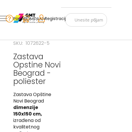
Zastave
Srbije
Pomoć
Korpa
Registracija
Skip
Vojno
to
istorijske
Content
Navijački
SKU
1072622-5
rekviziti
Zastava
Zastave
Opstine Novi
sveta
Beograd -
A
poliester
B
Zastava Opštine
V
Novi Beograd
-
dimenzije
G
150x150 cm,
izrađena od
D
-
kvalitetnog
E