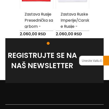
Reklamni
tekstil
va
Zastava Rusije
Zastava Ruske
Za slo
a -
Presednička sa
Imperije/Carsk
čast 
M
o
ter
grbom -
e Rusije -
- sate
u
00cm
poliester
poliester
s
0 RSD
2.060,00 RSD
2.060,00 RSD
2.975,0
e
p
a
d
REGISTRUJTE SE NA
Registruj
P
se
NAŠ NEWSLETTER
e
na
š
naš
k
<strong>newslett
i
r
i
s
a
š
t
a