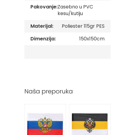
v
Pakovanje:
Zasebno u PVC
e
kesu/kutiju
Z
Materijal:
Poliester 115gr PES
a
s
t
Dimenzija:
150x150cm
a
v
e
O
r
g
a
n
i
Naša preporuka
z
a
c
i
j
a
Oprema