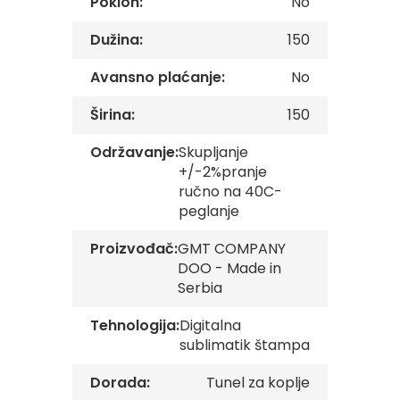
Poklon:
No
s
k
Dužina:
150
e
z
a
Avansno plaćanje:
No
s
t
Širina:
150
a
v
Održavanje:
Skupljanje
e
+/-2%pranje
O
ručno na 40C-
p
peglanje
š
t
Proizvođač:
GMT COMPANY
i
DOO - Made in
n
s
Serbia
k
e
Tehnologija:
Digitalna
z
sublimatik štampa
a
s
t
Dorada:
Tunel za koplje
a