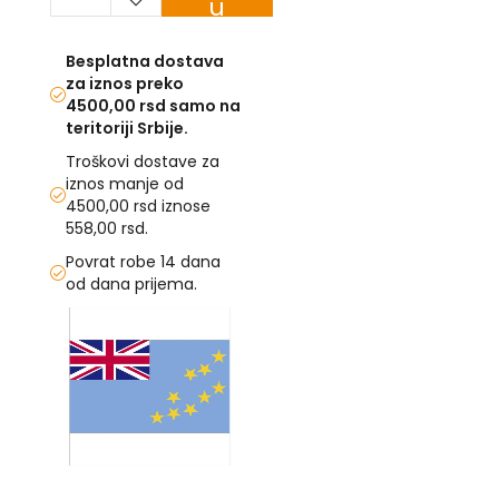
u
korpu
U
Besplatna dostava
F
za iznos preko
-
4500,00 rsd samo na
H
teritoriji Srbije.
-
C
Troškovi dostave za
-
iznos manje od
Č
4500,00 rsd iznose
-
558,00 rsd.
D
Ž
Povrat robe 14 dana
-
od dana prijema.
Š
Skip
to
Ostale
the
zastave
end
of
T
the
e
m
images
a
gallery
Skip
t
to