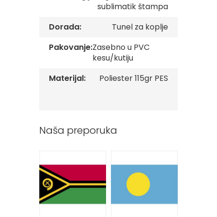
sublimatik štampa
v
e
Dorada:
Tunel za koplje
Z
a
Pakovanje:
Zasebno u PVC
s
kesu/kutiju
t
a
v
Materijal:
Poliester 115gr PES
e
O
r
g
a
Naša preporuka
n
i
z
a
c
i
j
a
Oprema