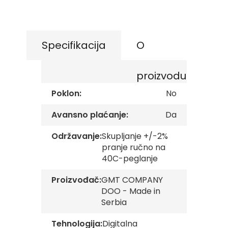
s
the
k
beginning
e
of
z
the
a
Specifikacija
O
images
s
t
gallery
a
proizvodu
v
e
Poklon:
No
O
Avansno plaćanje:
Da
p
š
t
Održavanje:
Skupljanje +/-2%
i
pranje ručno na
n
40C-peglanje
s
k
Proizvođač:
GMT COMPANY
e
z
DOO - Made in
a
Serbia
s
t
Tehnologija:
Digitalna
a