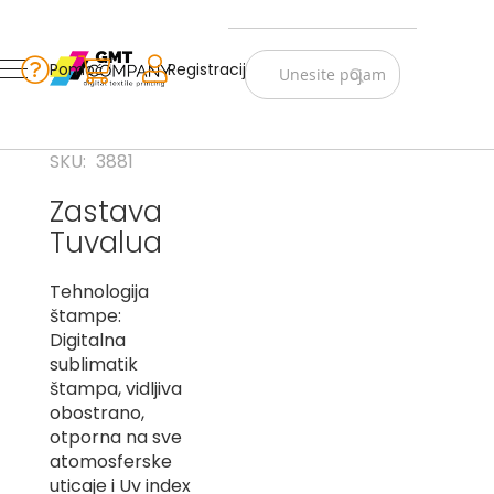
Zastave
Srbije
Pomoć
Korpa
Registracija
Skip
Vojno
to
istorijske
Content
Navijački
SKU
3881
rekviziti
Zastava
Zastave
Tuvalua
sveta
A
Tehnologija
štampe:
B
Digitalna
sublimatik
V
štampa, vidljiva
-
G
obostrano,
otporna na sve
D
atomosferske
-
uticaje i Uv index
E