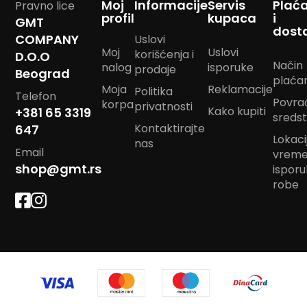
Moj
Informacije
Servis
Plać
Pravno lice
m
profil
kupaca
i
GMT
p
dost
o
COMPANY
Uslovi
m
Moj
Uslovi
korišćenja i
D.O.O
Način
nalog
isporuke
prodaje
Beograd
B
plaća
a
Moja
Reklamacije
Politika
Telefon
n
Povra
korpa
privatnosti
Kako kupiti
d
+381 65 3319
sreds
a
Kontaktirajte
647
n
Lokacij
nas
m
Email
vrem
a
shop@gmt.rs
ispor
r
robe
a
m
e
J
a
s
t
u
k