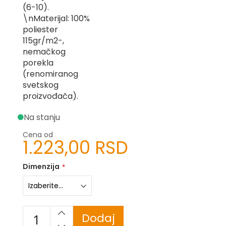
(6-10).
-
Z
\nMaterijal: 100%
poliester
I
115gr/m2-,
-
nemačkog
J
porekla
K
(renomiranog
svetskog
O
proizvođača).
-
P
Na stanju
-
R
Cena od
1.223,00 RSD
L
M
Dimenzija
N
S
Dodaj
T