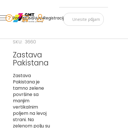
Zastave
Srbije
Pomoć
Korpa
Registracija
Skip
Vojno
to
istorijske
Content
Navijački
SKU
3660
rekviziti
Zastava
Zastave
Pakistana
sveta
A
Zastava
Pakistana je
B
tamno zelene
površine sa
V
manjim
-
G
vertikalnim
poljem na levoj
D
strani. Na
-
zelenom polju su
E