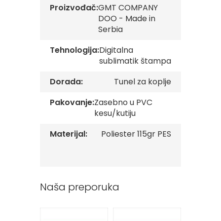
v
Proizvođač:
GMT COMPANY
e
DOO - Made in
Serbia
Z
a
Tehnologija:
Digitalna
s
sublimatik štampa
t
a
v
Dorada:
Tunel za koplje
e
O
Pakovanje:
Zasebno u PVC
r
kesu/kutiju
g
a
n
Materijal:
Poliester 115gr PES
i
z
a
c
i
Naša preporuka
j
a
Oprema