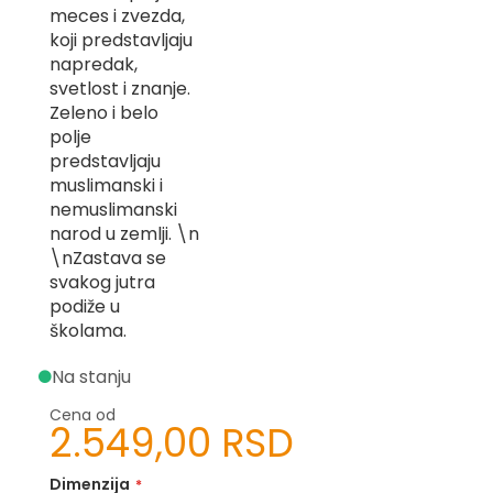
meces i zvezda,
-
Z
koji predstavljaju
napredak,
I
svetlost i znanje.
-
Zeleno i belo
J
polje
K
predstavljaju
muslimanski i
O
nemuslimanski
-
narod u zemlji. \n
P
\nZastava se
-
R
svakog jutra
podiže u
L
školama.
M
Na stanju
N
Cena od
2.549,00 RSD
S
Dimenzija
T