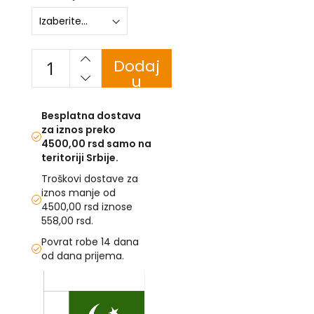
U
F
Dodaj
-
H
u
-
korpu
C
-
Besplatna dostava
Č
za iznos preko
-
4500,00 rsd samo na
D
teritoriji Srbije.
Ž
-
Troškovi dostave za
Š
iznos manje od
4500,00 rsd iznose
Ostale
558,00 rsd.
zastave
Povrat robe 14 dana
od dana prijema.
T
e
Skip
m
to
a
the
t