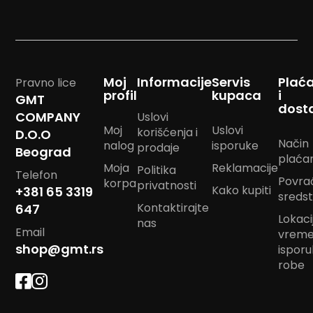
m
p
o
m
B
Moj
Informacije
Servis
Plać
Pravno lice
a
profil
kupaca
i
GMT
n
dost
d
COMPANY
Uslovi
a
Moj
Uslovi
korišćenja i
D.O.O
n
Način
nalog
isporuke
prodaje
Beograd
m
plaća
a
Moja
Reklamacije
Politika
Telefon
r
Povra
korpa
privatnosti
a
Kako kupiti
+381 65 3319
sreds
m
Kontaktirajte
647
e
Lokacij
nas
Email
vrem
J
shop@gmt.rs
ispor
a
robe
s
t
u
k