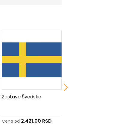
Zastava Švedske
Zastava Ujedinjenih
Arapskih Emirata
2.421,00 RSD
1.223,00 RSD
Cena od
Cena od