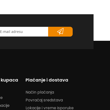
etter</strong>
s kupaca
Plaćanje i dostava
Način plaćanja
ke
Povraćaj sredstava
acije
Lokacije i vreme isporuke