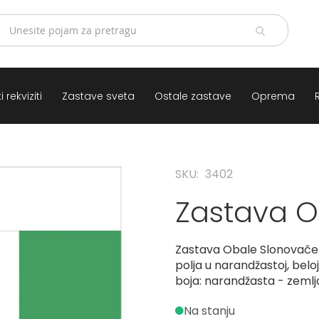
 rekviziti
Zastave sveta
Ostale zastave
Oprema
SKU
3402
Zastava O
Zastava Obale Slonovače i
polja u narandžastoj, beloj
boja: narandžasta - zemlja
Na stanju