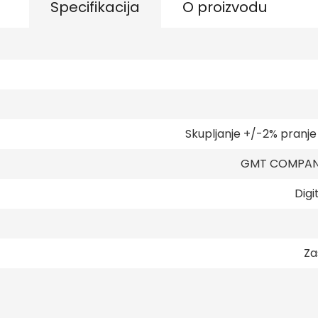
Specifikacija
O proizvodu
Skupljanje +/-2% pranj
GMT COMPANY
Digi
Za