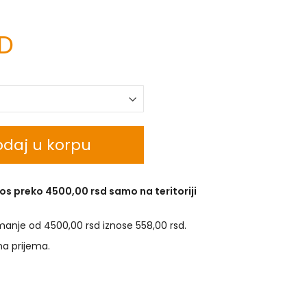
SD
daj u korpu
os preko 4500,00 rsd samo na teritoriji
manje od 4500,00 rsd iznose 558,00 rsd.
na prijema.