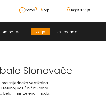
Registracija
Pomoć
Korpa
Skip
to
Content
Reklamni tekstil
Akcija
Veleprodaja
bale Slonovače
ma tri jednaka vertikalna
 i zelenoj boji. \n \nSimbol
; bela - mir; zelena - nada.