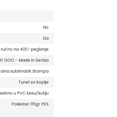
No
Da
e ručno na 40C-peglanje
 DOO - Made in Serbia
talna sublimatik štampa
Tunel za koplje
sebno u PVC kesu/kutiju
Poliester 115gr PES