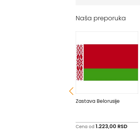
Peškiri
sa
štampom
Naša preporuka
Bandan
marame
Jastuk
Kecelja
Ranac
Suncobran
Torbe
Akcija
Veleprodaja
Zastava Ujedinjenih
Zastava Belorusije
Arapskih Emirata
1.223,00 RSD
1.223,00 RSD
Cena od
Cena od