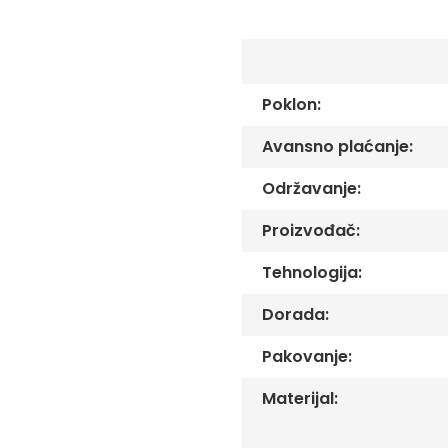
C
-
Č
-
DŽ
Poklon:
-
Š
Avansno plaćanje:
Ostale
zastave
Održavanje:
Tematske
zastave
Proizvođač:
Opštinske
Tehnologija:
zastave
Zastave
Dorada:
Organizacija
Oprema
Pakovanje:
Reklamni
Materijal:
tekstil
Mousepad