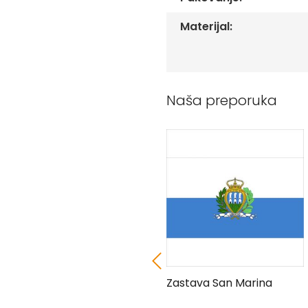
Peškiri
sa
Materijal:
štampom
Bandan
marame
Jastuk
Naša preporuka
Kecelja
Ranac
Suncobran
Torbe
Akcija
Veleprodaja
Zastava Etiopije
Zastava San Marina