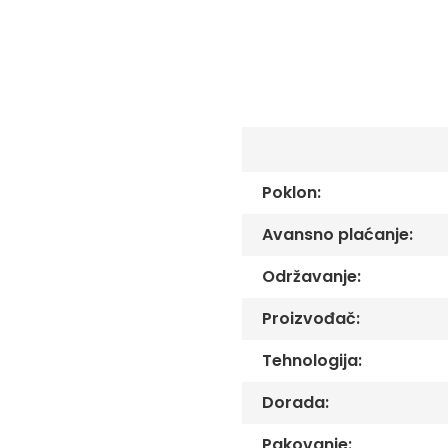
C
-
Č
-
DŽ
-
Š
Ostale
zastave
Poklon:
Tematske
zastave
Avansno plaćanje:
Opštinske
zastave
Održavanje:
Zastave
Proizvođač:
Organizacija
Oprema
Tehnologija:
Reklamni
Dorada:
tekstil
Mousepad
Pakovanje: