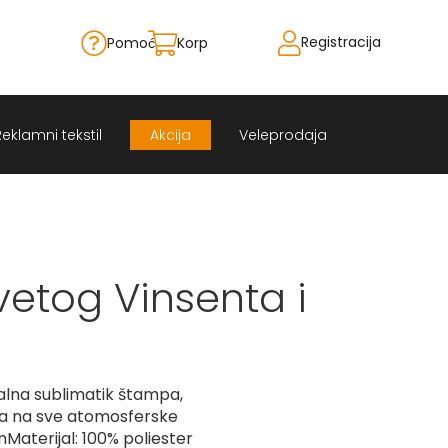
Registracija
Pomoć
Korpa
Skip
to
Content
Reklamni tekstil
Akcija
Veleprodaja
vetog Vinsenta i
alna sublimatik štampa,
na na sve atomosferske
\nMaterijal: 100% poliester