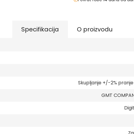
Specifikacija
O proizvodu
Skupljanje +/-2% pranj
GMT COMPANY
Digi
Za