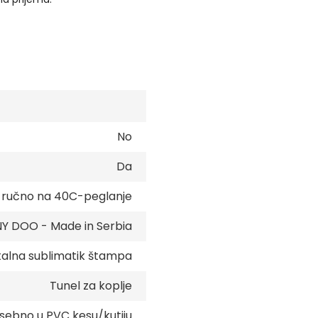
No
Da
e ručno na 40C-peglanje
 DOO - Made in Serbia
talna sublimatik štampa
Tunel za koplje
sebno u PVC kesu/kutiju