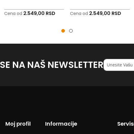
2.549,00 RSD
2.549,00 RSD
Cena od
Cena od
 SE NA NAŠ NEWSLETTER
Registruj
se
na
naš
<strong>newsl
Moj profil
Informacije
Servi