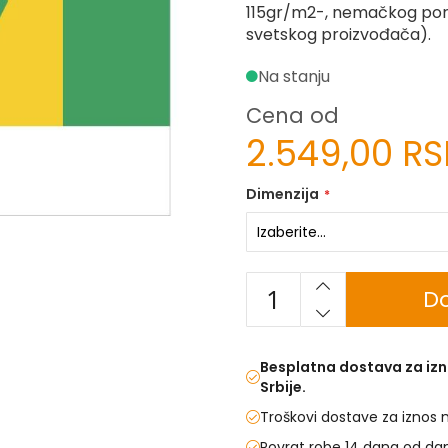
115gr/m2-, nemačkog por
svetskog proizvođača).
Na stanju
Cena od
2.549,00 R
Dimenzija
Do
Besplatna dostava za izn
Srbije.
Troškovi dostave za iznos 
Povrat robe 14 dana od da