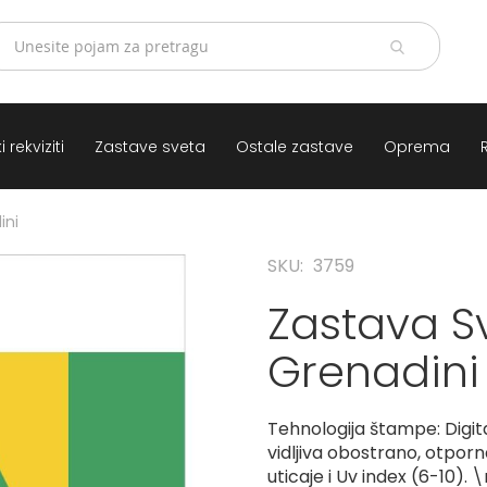
 rekviziti
Zastave sveta
Ostale zastave
Oprema
ini
SKU
3759
Zastava S
Grenadini
Tehnologija štampe: Digit
vidljiva obostrano, otpor
uticaje i Uv index (6-10). 