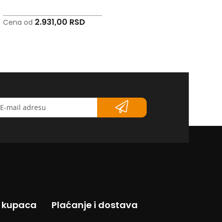
2.931,00 RSD
1.223,00 RSD
Cena od
Cena od
etter</strong>
s kupaca
Plaćanje i dostava