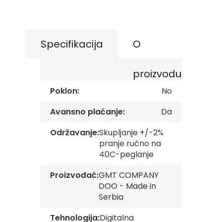
s
the
k
beginning
e
of
z
the
a
Specifikacija
O
images
s
t
gallery
a
proizvodu
v
e
Poklon:
No
O
Avansno plaćanje:
Da
p
š
t
Održavanje:
Skupljanje +/-2%
i
pranje ručno na
n
40C-peglanje
s
k
Proizvođač:
GMT COMPANY
e
z
DOO - Made in
a
Serbia
s
t
Tehnologija:
Digitalna
a