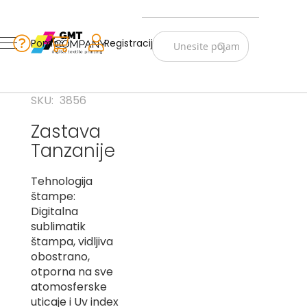
Zastave
Srbije
Pomoć
Korpa
Registracija
Skip
Vojno
to
istorijske
Content
Navijački
SKU
3856
rekviziti
Zastava
Zastave
Tanzanije
sveta
A
Tehnologija
štampe:
B
Digitalna
sublimatik
V
štampa, vidljiva
-
G
obostrano,
otporna na sve
D
atomosferske
-
uticaje i Uv index
E