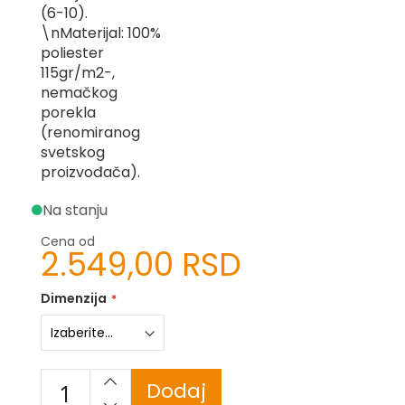
(6-10).
-
Z
\nMaterijal: 100%
poliester
I
115gr/m2-,
-
nemačkog
J
porekla
K
(renomiranog
svetskog
O
proizvođača).
-
P
Na stanju
-
R
Cena od
2.549,00 RSD
L
M
Dimenzija
N
S
Dodaj
T