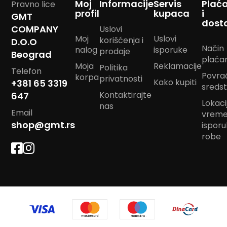
Moj
Informacije
Servis
Plać
Pravno lice
m
profil
kupaca
i
GMT
p
dost
o
COMPANY
Uslovi
m
Moj
Uslovi
korišćenja i
D.O.O
Način
nalog
isporuke
prodaje
Beograd
B
plaća
a
Moja
Reklamacije
Politika
Telefon
n
Povra
korpa
privatnosti
Kako kupiti
d
+381 65 3319
sreds
a
Kontaktirajte
647
n
Lokacij
nas
m
Email
vrem
a
shop@gmt.rs
ispor
r
robe
a
m
e
J
a
s
t
u
k