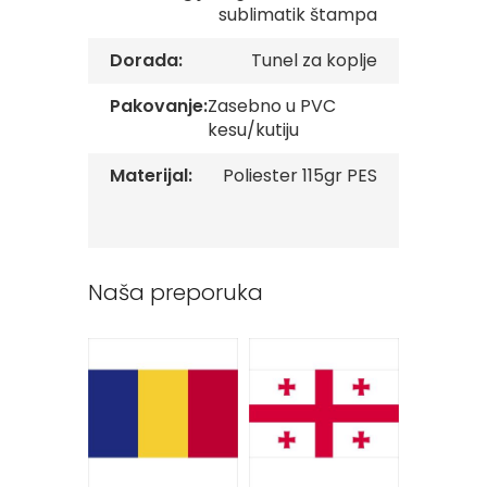
sublimatik štampa
v
e
Dorada:
Tunel za koplje
Z
a
Pakovanje:
Zasebno u PVC
s
kesu/kutiju
t
a
v
Materijal:
Poliester 115gr PES
e
O
r
g
a
Naša preporuka
n
i
z
a
c
i
j
a
Oprema