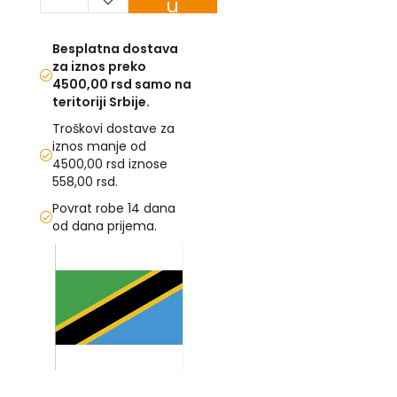
u
korpu
U
Besplatna dostava
F
za iznos preko
-
4500,00 rsd samo na
H
teritoriji Srbije.
-
C
Troškovi dostave za
-
iznos manje od
Č
4500,00 rsd iznose
-
558,00 rsd.
D
Ž
Povrat robe 14 dana
-
od dana prijema.
Š
Skip
to
Ostale
the
zastave
end
of
T
the
e
m
images
a
gallery
Skip
t
to