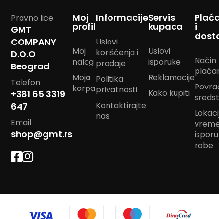
m
Moj
Informacije
Servis
Plać
p
Pravno lice
o
profil
kupaca
i
GMT
m
dost
COMPANY
Uslovi
Moj
Uslovi
korišćenja i
B
D.O.O
Način
nalog
isporuke
a
prodaje
Beograd
n
plaća
Moja
Reklamacije
Politika
d
Telefon
Povra
korpa
a
privatnosti
Kako kupiti
+381 65 3319
n
sreds
Kontaktirajte
647
m
Lokacij
a
nas
Email
r
vrem
a
shop@gmt.rs
ispor
m
robe
e
J
a
s
t
u
k