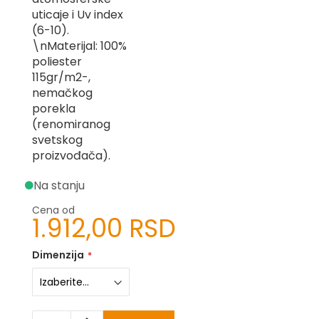
-
uticaje i Uv index
Z
(6-10).
\nMaterijal: 100%
I
poliester
-
J
115gr/m2-,
nemačkog
K
porekla
(renomiranog
O
svetskog
-
proizvođača).
P
-
R
Na stanju
L
Cena od
1.912,00 RSD
M
Dimenzija
N
S
T