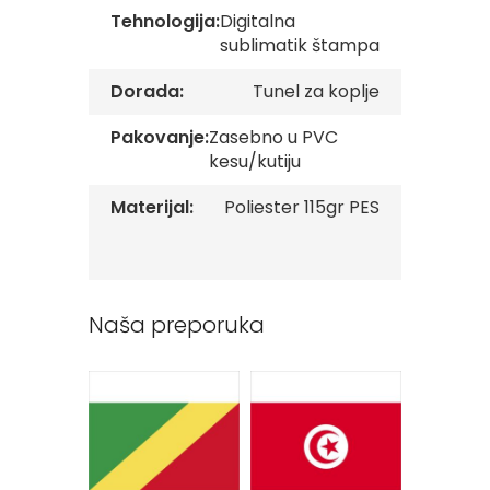
v
Tehnologija:
Digitalna
e
sublimatik štampa
Z
Dorada:
Tunel za koplje
a
s
t
Pakovanje:
Zasebno u PVC
a
kesu/kutiju
v
e
Materijal:
Poliester 115gr PES
O
r
g
a
n
i
Naša preporuka
z
a
c
i
j
a
Oprema