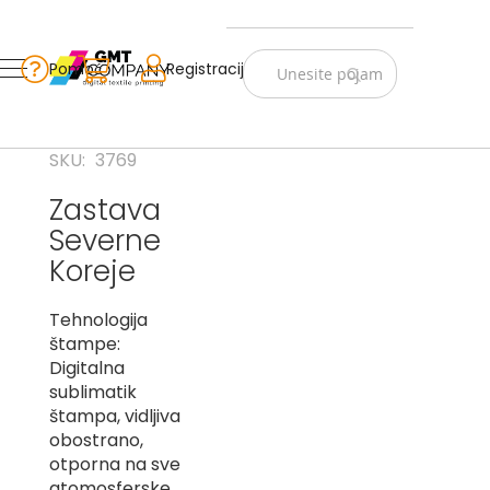
Zastave
Srbije
Pomoć
Korpa
Registracija
Skip
Vojno
to
istorijske
Content
Navijački
SKU
3769
rekviziti
Zastava
Zastave
Severne
sveta
Koreje
A
Tehnologija
B
štampe:
V
Digitalna
-
sublimatik
G
štampa, vidljiva
obostrano,
D
otporna na sve
-
E
atomosferske