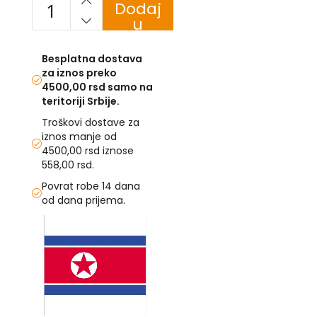
Dodaj
u
U
korpu
F
Besplatna dostava
-
za iznos preko
H
4500,00 rsd samo na
-
teritoriji Srbije.
C
-
Troškovi dostave za
Č
iznos manje od
-
4500,00 rsd iznose
D
558,00 rsd.
Ž
-
Povrat robe 14 dana
Š
od dana prijema.
Ostale
Skip
zastave
to
the
T
end
e
of
m
the
a
images
t