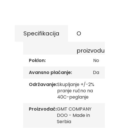
gallery
Skip
s
to
k
e
the
z
beginning
a
of
s
the
Specifikacija
O
t
images
a
gallery
v
e
proizvodu
O
Poklon:
No
p
š
Avansno plaćanje:
Da
t
i
Održavanje:
Skupljanje +/-2%
n
pranje ručno na
s
k
40C-peglanje
e
z
Proizvođač:
GMT COMPANY
a
DOO - Made in
s
Serbia
t
a