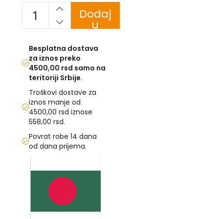
Dodaj
U
u
korpu
F
-
Besplatna dostava
H
za iznos preko
-
4500,00 rsd samo na
C
teritoriji Srbije.
-
Č
Troškovi dostave za
-
iznos manje od
D
4500,00 rsd iznose
Ž
558,00 rsd.
-
Š
Povrat robe 14 dana
od dana prijema.
Ostale
Skip
zastave
to
T
the
e
end
m
of
a
the
t