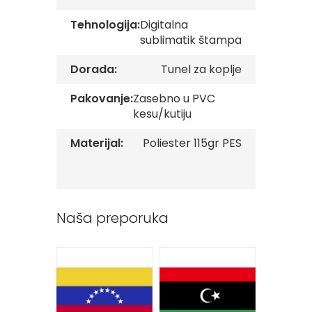
v
e
Tehnologija:
Digitalna
sublimatik štampa
Z
a
Dorada:
Tunel za koplje
s
t
Pakovanje:
Zasebno u PVC
a
v
kesu/kutiju
e
O
Materijal:
Poliester 115gr PES
r
g
a
n
i
z
Naša preporuka
a
c
i
j
a
Oprema