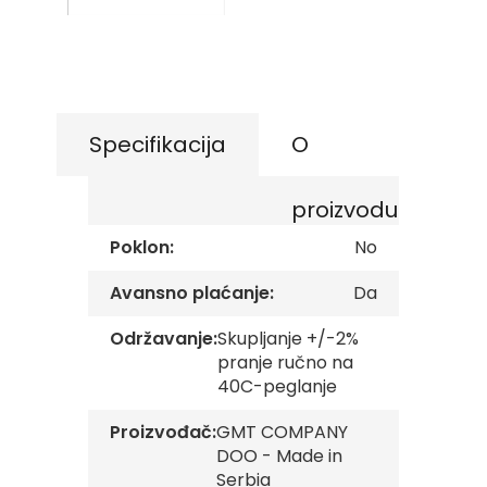
images
s
gallery
Skip
k
to
e
the
z
a
beginning
s
of
t
the
Specifikacija
O
a
images
v
gallery
e
proizvodu
O
Poklon:
No
p
š
t
Avansno plaćanje:
Da
i
n
Održavanje:
Skupljanje +/-2%
s
pranje ručno na
k
e
40C-peglanje
z
a
Proizvođač:
GMT COMPANY
s
DOO - Made in
t
Serbia
a