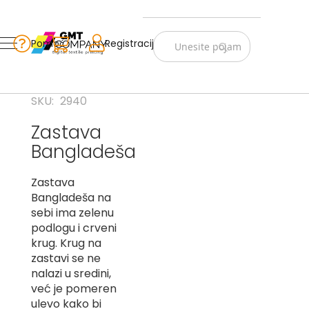
Zastave
Srbije
Pomoć
Korpa
Registracija
Skip
Vojno
to
istorijske
Content
Navijački
SKU
2940
rekviziti
Zastava
Zastave
Bangladeša
sveta
A
Zastava
Bangladeša na
B
sebi ima zelenu
podlogu i crveni
V
krug. Krug na
-
G
zastavi se ne
nalazi u sredini,
D
već je pomeren
-
ulevo kako bi
E