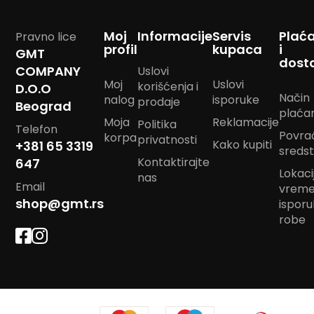
m
p
Moj
Informacije
Servis
Plać
Pravno lice
o
profil
kupaca
i
m
GMT
dost
COMPANY
Uslovi
B
Moj
Uslovi
korišćenja i
D.O.O
a
Način
nalog
isporuke
n
prodaje
Beograd
plaća
d
Moja
Reklamacije
Politika
a
Telefon
Povra
korpa
n
privatnosti
Kako kupiti
+381 65 3319
sreds
m
Kontaktirajte
647
a
Lokacij
r
nas
Email
vrem
a
m
shop@gmt.rs
ispor
e
robe
J
a
s
t
u
k