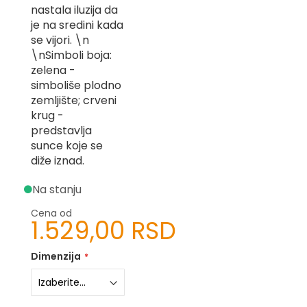
nastala iluzija da
-
Z
je na sredini kada
se vijori. \n
I
\nSimboli boja:
-
zelena -
J
simboliše plodno
K
zemljište; crveni
krug -
O
predstavlja
-
sunce koje se
P
diže iznad.
-
R
Na stanju
L
Cena od
1.529,00 RSD
M
N
Dimenzija
S
T