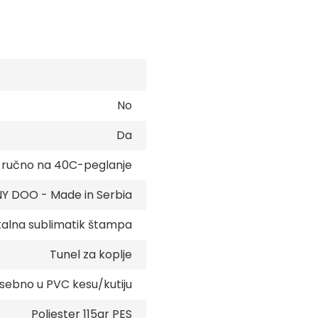
No
Da
e ručno na 40C-peglanje
 DOO - Made in Serbia
talna sublimatik štampa
Tunel za koplje
sebno u PVC kesu/kutiju
Poliester 115gr PES