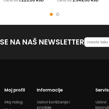
1.223,00 RSD
2.549,00 RSD
Cena od
Cena od
 SE NA NAŠ NEWSLETTER
Registruj
se
na
naš
<strong>newsl
Moj profil
Informacije
Servi
Moj nalog
Uslovi korišćenja i
Uslovi
prodaje
isporu