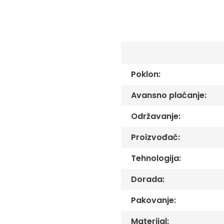
C
-
Č
-
DŽ
-
Š
Poklon:
Ostale
zastave
Avansno plaćanje:
Tematske
zastave
Održavanje:
Opštinske
zastave
Proizvođač:
Zastave
Tehnologija:
Organizacija
Oprema
Dorada:
Reklamni
Pakovanje:
tekstil
Mousepad
Materijal: