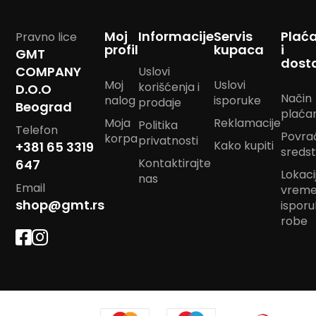
m
p
Moj
Informacije
Servis
Plać
Pravno lice
o
profil
kupaca
i
m
GMT
dost
COMPANY
Uslovi
B
Moj
Uslovi
korišćenja i
D.O.O
a
Način
nalog
isporuke
n
prodaje
Beograd
plaća
d
Moja
Reklamacije
Politika
a
Telefon
Povra
korpa
n
privatnosti
Kako kupiti
+381 65 3319
sreds
m
Kontaktirajte
647
a
Lokacij
r
nas
Email
vrem
a
m
shop@gmt.rs
ispor
e
robe
J
a
s
t
u
k