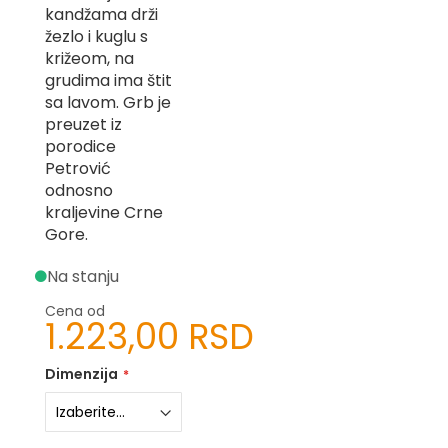
kandžama drži
-
Z
žezlo i kuglu s
križeom, na
I
grudima ima štit
-
sa lavom. Grb je
J
preuzet iz
K
porodice
Petrović
O
odnosno
-
kraljevine Crne
P
Gore.
-
R
Na stanju
L
Cena od
1.223,00 RSD
M
N
Dimenzija
S
T