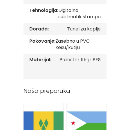
v
e
Tehnologija:
Digitalna
sublimatik štampa
Z
a
Dorada:
Tunel za koplje
s
t
Pakovanje:
Zasebno u PVC
a
v
kesu/kutiju
e
O
Materijal:
Poliester 115gr PES
r
g
a
n
i
z
Naša preporuka
a
c
i
j
a
Oprema