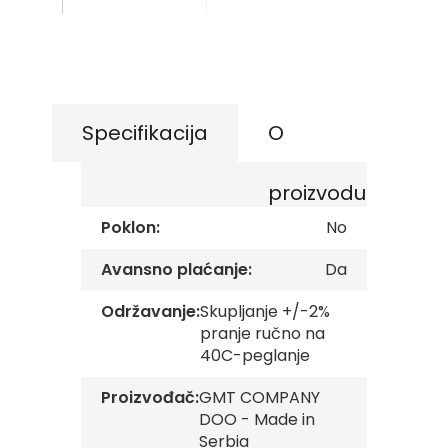
images
s
gallery
Skip
k
to
e
the
z
a
beginning
s
of
t
the
Specifikacija
O
a
images
v
gallery
e
proizvodu
O
Poklon:
No
p
š
t
Avansno plaćanje:
Da
i
n
Održavanje:
Skupljanje +/-2%
s
pranje ručno na
k
e
40C-peglanje
z
a
Proizvođač:
GMT COMPANY
s
DOO - Made in
t
Serbia
a