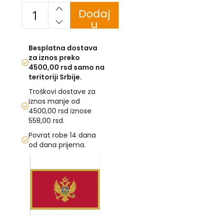
Dodaj
U
u
korpu
F
-
Besplatna dostava
H
za iznos preko
-
4500,00 rsd samo na
C
teritoriji Srbije.
-
Č
Troškovi dostave za
-
iznos manje od
D
4500,00 rsd iznose
Ž
558,00 rsd.
-
Š
Povrat robe 14 dana
od dana prijema.
Ostale
Skip
zastave
to
T
the
e
end
m
of
a
the
t