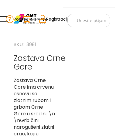
Zastave
Srbije
Pomoć
Korpa
Registracija
Skip
Vojno
to
istorijske
Content
Navijački
SKU
3991
rekviziti
Zastava Crne
Zastave
Gore
sveta
A
Zastava Crne
Gore ima crvenu
B
osnovu sa
zlatnim rubom i
V
grbom Crne
-
G
Gore u sredini. \n
\nGrb čini
D
narogušeni zlatni
-
orao, koji u
E